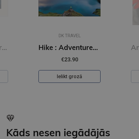
DK TRAVEL
Road Trips in Europe : 50 Adventures on the Open Road
Hike : Adventures on Foot
€23.90
Ielikt grozā
Kāds nesen iegādājās