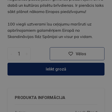
dabā un kultūras pilsētu brīvdienas. Ir pienācis laiks
sākt plānot nākamo Eiropas piedzīvojumu!
100 viegli uztverami īsu ceļojumu maršruti uz
apbrīnojamiem galamērķiem Eiropā no
Skandināvijas līdz Spānijai un visur pa vidam.
-
+
Vēlos
Ielikt grozā
PRODUKTA INFORMĀCIJA