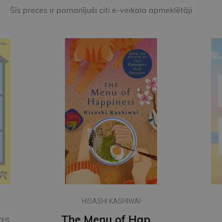
Šīs preces ir pamanījuši citi e-veikala apmeklētāji
HISASHI KASHIWAI
gs
The Menu of Happiness