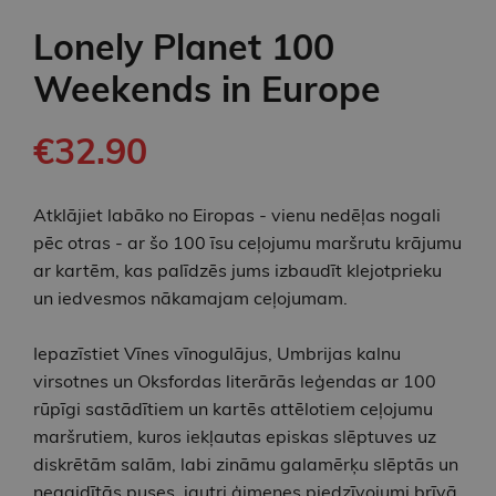
Lonely Planet 100
Weekends in Europe
€32.90
Atklājiet labāko no Eiropas - vienu nedēļas nogali
pēc otras - ar šo 100 īsu ceļojumu maršrutu krājumu
ar kartēm, kas palīdzēs jums izbaudīt klejotprieku
un iedvesmos nākamajam ceļojumam.
Iepazīstiet Vīnes vīnogulājus, Umbrijas kalnu
virsotnes un Oksfordas literārās leģendas ar 100
rūpīgi sastādītiem un kartēs attēlotiem ceļojumu
maršrutiem, kuros iekļautas episkas slēptuves uz
diskrētām salām, labi zināmu galamērķu slēptās un
negaidītās puses, jautri ģimenes piedzīvojumi brīvā