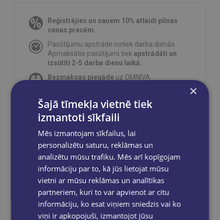
Reģistrējies un saņem 10% atlaidi pilnas
cenas precēm.
Pasūtījumu apstrāde notiek darba dienās.
Apmaksātie pasūtījumi tiek
apstrādāti un
izsūtīti 2-5 darba dienu laikā.
Bezmaksas piegāde
uz OMNIVA
pakomātiem Latvijā
pasūtījumiem no €40.00.
×
Bezmaksas piegāde jebkurā GLOBUSS
Šajā tīmekļa vietnē tiek
grāmatnīcā 1-5 darba dienu laikā, kad
izmantoti sīkfaili
pasūtījums būs gatavs saņemšanai, saņemsi
e-pastu un/ vai SMS.
Mēs izmantojam sīkfailus, lai
personalizētu saturu, reklāmas un
analizētu mūsu trafiku. Mēs arī kopīgojam
informāciju par to, kā jūs lietojat mūsu
vietni ar mūsu reklāmas un analītikas
Dalies sociālajos tīklos:
partneriem, kuri to var apvienot ar citu
informāciju, ko esat viņiem sniedzis vai ko
viņi ir apkopojuši, izmantojot jūsu