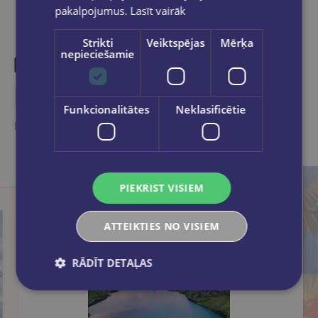
pakalpojumus.
Lasīt vairāk
Strikti
Veiktspējas
Mērķa
nepieciešamie
Līdzīgas preces
Funkcionalitātes
Neklasificētie
Ieskaties, varbūt noder
PIEKRIST VISIEM
ATTEIKTIES NO VISIEM
RĀDĪT DETAĻAS