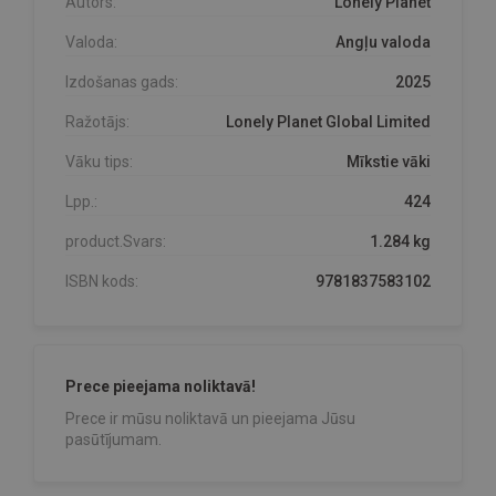
Autors:
Lonely Planet
Valoda:
Angļu valoda
Izdošanas gads:
2025
Ražotājs:
Lonely Planet Global Limited
Vāku tips:
Mīkstie vāki
Lpp.:
424
product.Svars:
1.284 kg
ISBN kods:
9781837583102
Prece pieejama noliktavā!
Prece ir mūsu noliktavā un pieejama Jūsu
pasūtījumam.