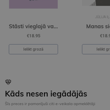
JŪLIJA IĻJUHA
Stāsti vieglajā valodā 3. grāmata
Manas sievietes
€18.95
Ielikt grozā
Kāds nesen iegādājās
Šīs preces ir pamanījuši citi e-veikala apmeklētāji