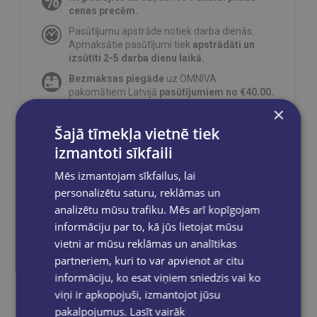
cenas precēm.
Pasūtījumu apstrāde notiek darba dienās.
Apmaksātie pasūtījumi tiek
apstrādāti un
izsūtīti 2-5 darba dienu laikā.
Bezmaksas piegāde
uz OMNIVA
pakomātiem Latvijā
pasūtījumiem no €40.00.
×
Bezmaksas piegāde jebkurā GLOBUSS
grāmatnīcā 1-5 darba dienu laikā, kad
Šajā tīmekļa vietnē tiek
pasūtījums būs gatavs saņemšanai, saņemsi
izmantoti sīkfaili
e-pastu un/ vai SMS.
Mēs izmantojam sīkfailus, lai
personalizētu saturu, reklāmas un
analizētu mūsu trafiku. Mēs arī kopīgojam
informāciju par to, kā jūs lietojat mūsu
Dalies sociālajos tīklos:
vietni ar mūsu reklāmas un analītikas
partneriem, kuri to var apvienot ar citu
informāciju, ko esat viņiem sniedzis vai ko
viņi ir apkopojuši, izmantojot jūsu
pakalpojumus.
Lasīt vairāk