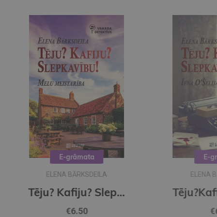
E-grāmata
ELENA BARKSDEILA
Tēju? Kafiju? Slepkavību! Melu meistarība (e-grāmata)
Tēju?Kafiju?Slepkavību! Īena O Šelija atvadu vārdi (e-grāmata)
€6.50