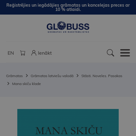
Reģistrējies un iegādājies grāmatas un kancelejas preces ar
10 % atlaidi.
EN
Ienākt
Grāmatas
Grāmatas latviešu valodā
Stāsti. Noveles. Pasakas
Mana skiču klade