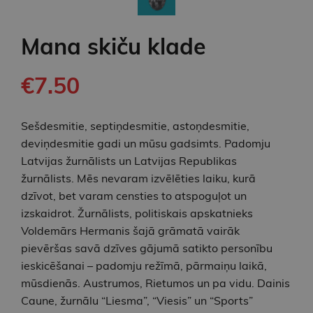
Mana skiču klade
€7.50
Sešdesmitie, septiņdesmitie, astoņdesmitie,
deviņdesmitie gadi un mūsu gadsimts. Padomju
Latvijas žurnālists un Latvijas Republikas
žurnālists. Mēs nevaram izvēlēties laiku, kurā
dzīvot, bet varam censties to atspoguļot un
izskaidrot. Žurnālists, politiskais apskatnieks
Voldemārs Hermanis šajā grāmatā vairāk
pievēršas savā dzīves gājumā satikto personību
ieskicēšanai – padomju režīmā, pārmaiņu laikā,
mūsdienās. Austrumos, Rietumos un pa vidu. Dainis
Caune, žurnālu “Liesma”, “Viesis” un “Sports”