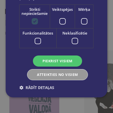
Strikti
Veiktspējas
Mērķa
nepieciešamie
Līdzīgas preces
Funkcionalitātes
Neklasificētie
Ieskaties, varbūt noder
PIEKRIST VISIEM
ATTEIKTIES NO VISIEM
RĀDĪT DETAĻAS