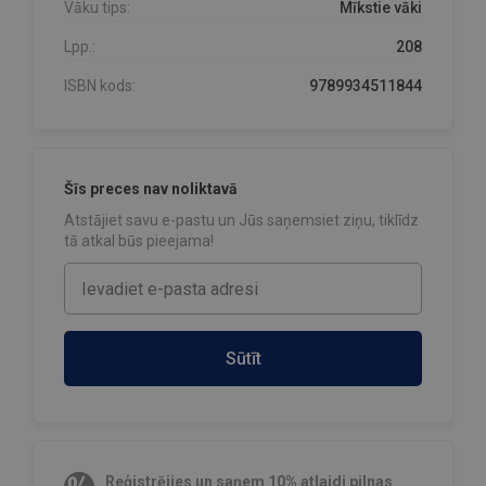
Vāku tips:
Mīkstie vāki
Lpp.:
208
ISBN kods:
9789934511844
Šīs preces nav noliktavā
Atstājiet savu e-pastu un Jūs saņemsiet ziņu, tiklīdz
tā atkal būs pieejama!
Sūtīt
Reģistrējies un saņem 10% atlaidi pilnas