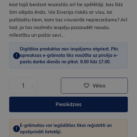
kad tajā beidzot iesaistās arī tie spēlētāji, kas līdz
šim slēpās ēnās. Vai Eiverija riskēs ar visu, lai
palīdzētu tiem, kam tas visvairāk nepieciešams? Arī
tad, ja tas nozīmēs iespēju pazaudēt naudu,
mīlestību un pašai sevi...
Digitālos produktus nav iespējams atgriezt. Pēc
apmaksas e-grāmata tiks nosūtīta uz pircēja e-
!
pastu darba dienās no plkst. 9.00 līdz 17.00.
-
+
Vēlos
Pieslēdzies
E-grāmatas var iegādāties tikai reģistrēti un
!
apstiprināti lietotāji.