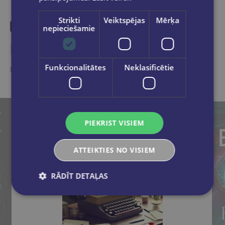
Strikti
Veiktspējas
Mērķa
nepieciešamie
Līdzīgas preces
Funkcionalitātes
Neklasificētie
Ieskaties, varbūt noder
PIEKRIST VISIEM
ATTEIKTIES NO VISIEM
RĀDĪT DETAĻAS