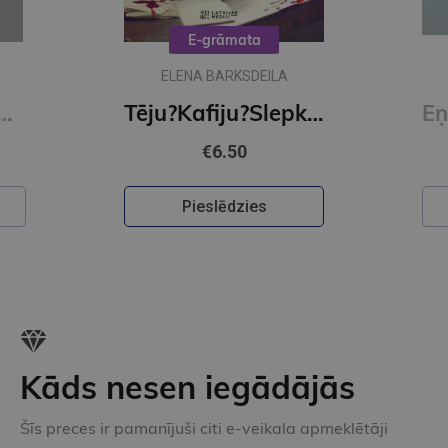
E-grāmata
ELENA BARKSDEILA
 mežā (e-grāmata)
Tēju?Kafiju?Slepkavību! Īena O Šelija atvadu vārdi (e-grāmata)
€6.50
Pieslēdzies
Kāds nesen iegādājās
Šīs preces ir pamanījuši citi e-veikala apmeklētāji