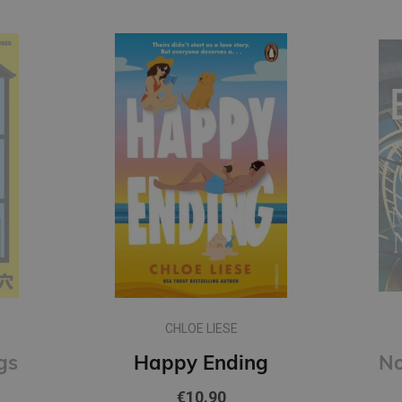
CHLOE LIESE
gs
Happy Ending
€10.90