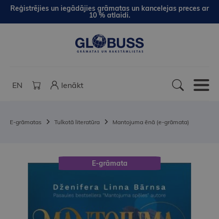
Reģistrējies un iegādājies grāmatas un kancelejas preces ar
10 % atlaidi.
EN
Ienākt
E-grāmatas
Tulkotā literatūra
Mantojuma ēnā (e-grāmata)
E-grāmata