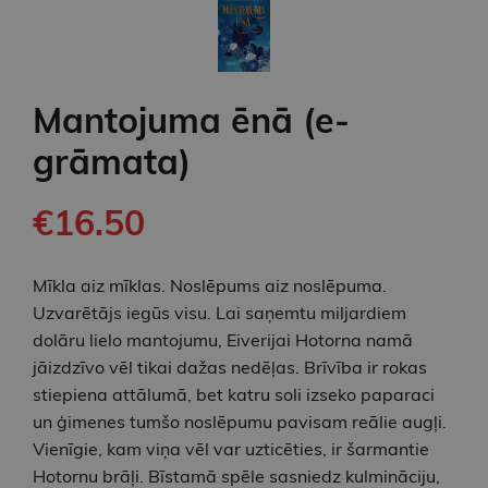
Mantojuma ēnā (e-
grāmata)
€16.50
Mīkla aiz mīklas. Noslēpums aiz noslēpuma.
Uzvarētājs iegūs visu. Lai saņemtu miljardiem
dolāru lielo mantojumu, Eiverijai Hotorna namā
jāizdzīvo vēl tikai dažas nedēļas. Brīvība ir rokas
stiepiena attālumā, bet katru soli izseko paparaci
un ģimenes tumšo noslēpumu pavisam reālie augļi.
Vienīgie, kam viņa vēl var uzticēties, ir šarmantie
Hotornu brāļi. Bīstamā spēle sasniedz kulmināciju,