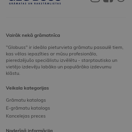
Vairāk nekā grāmatnīca
"Globuss" ir ideāla pieturvieta grāmatu pasaulē tiem,
kas vēlas iepazīties ar mūsu profesionālo,
pieredzējušo speciālistu izvēlētu - starptautisko un
vietējo izdevēju labāko un populārāko izdevumu
klāstu.
Veikala kategorijas
Grāmatu katalogs
E-grāmatu katalogs
Kancelejas preces
Noderīgā informācija