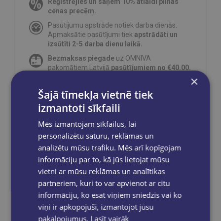
Reģistrējies un saņem 10% atlaidi pilnas
cenas precēm.
Pasūtījumu apstrāde notiek darba dienās.
Apmaksātie pasūtījumi tiek
apstrādāti un
izsūtīti 2-5 darba dienu laikā.
Bezmaksas piegāde
uz OMNIVA
pakomātiem Latvijā
pasūtījumiem no €40.00.
×
Bezmaksas piegāde jebkurā GLOBUSS
grāmatnīcā 1-5 darba dienu laikā, kad
Šajā tīmekļa vietnē tiek
pasūtījums būs gatavs saņemšanai, saņemsi
izmantoti sīkfaili
e-pastu un/ vai SMS.
Mēs izmantojam sīkfailus, lai
personalizētu saturu, reklāmas un
analizētu mūsu trafiku. Mēs arī kopīgojam
informāciju par to, kā jūs lietojat mūsu
Dalies sociālajos tīklos:
vietni ar mūsu reklāmas un analītikas
partneriem, kuri to var apvienot ar citu
informāciju, ko esat viņiem sniedzis vai ko
viņi ir apkopojuši, izmantojot jūsu
pakalpojumus.
Lasīt vairāk