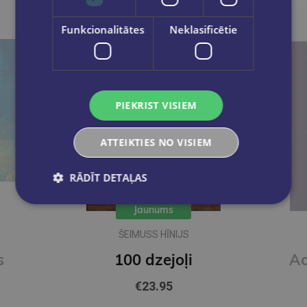
Funkcionalitātes
Neklasificētie
PIEKRIST VISIEM
ATTEIKTIES NO VISIEM
RĀDĪT DETAĻAS
Jaunums
ŠEIMUSS HĪNIJS
s
100 dzejoļi
€23.95