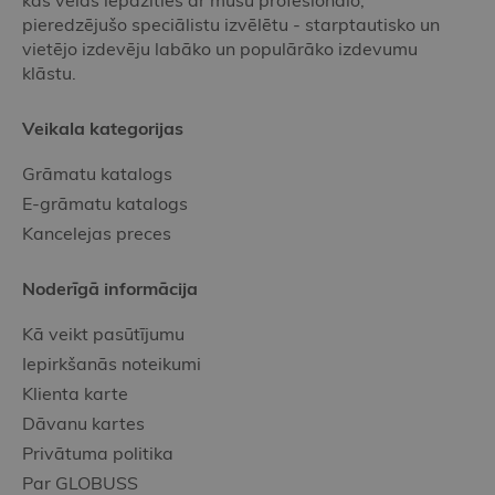
kas vēlas iepazīties ar mūsu profesionālo,
pieredzējušo speciālistu izvēlētu - starptautisko un
vietējo izdevēju labāko un populārāko izdevumu
klāstu.
Veikala kategorijas
Grāmatu katalogs
E-grāmatu katalogs
Kancelejas preces
Noderīgā informācija
Kā veikt pasūtījumu
Iepirkšanās noteikumi
Klienta karte
Dāvanu kartes
Privātuma politika
Par GLOBUSS