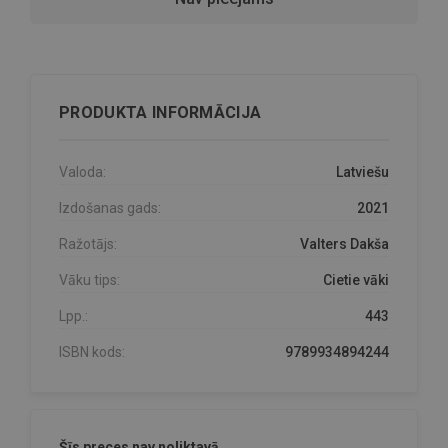
PRODUKTA INFORMĀCIJA
Valoda:
Latviešu
Izdošanas gads:
2021
Ražotājs:
Valters Dakša
Vāku tips:
Cietie vāki
Lpp.:
443
ISBN kods:
9789934894244
Šīs preces nav noliktavā