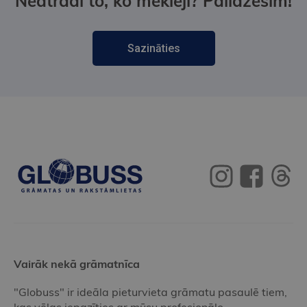
Neatradi to, ko meklēji? Palīdzēsim!
Sazināties
Vairāk nekā grāmatnīca
"Globuss" ir ideāla pieturvieta grāmatu pasaulē tiem,