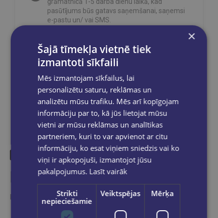
grāmatnīcā 1-5 darba dienu laikā, kad
pasūtījums būs gatavs saņemšanai, saņemsi
e-pastu un/ vai SMS.
×
Šajā tīmekļa vietnē tiek
izmantoti sīkfaili
Dalies sociālajos tīklos:
Mēs izmantojam sīkfailus, lai
personalizētu saturu, reklāmas un
analizētu mūsu trafiku. Mēs arī kopīgojam
informāciju par to, kā jūs lietojat mūsu
vietni ar mūsu reklāmas un analītikas
partneriem, kuri to var apvienot ar citu
informāciju, ko esat viņiem sniedzis vai ko
viņi ir apkopojuši, izmantojot jūsu
pakalpojumus.
Lasīt vairāk
Līdzīgas preces
Strikti
Veiktspējas
Mērķa
Ieskaties, varbūt noder
nepieciešamie