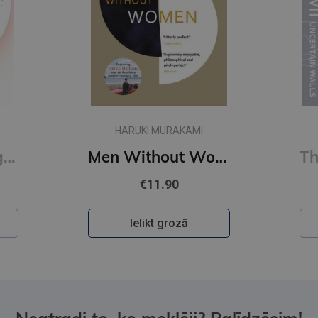
HARUKI MURAKAMI
First Person Singular : mind-bending new collection of short stories
Men Without Women
€11.90
Ielikt grozā