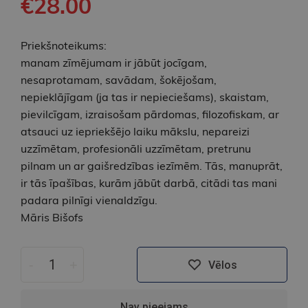
€28.00
Priekšnoteikums:
manam zīmējumam ir jābūt jocīgam,
nesaprotamam, savādam, šokējošam,
nepieklājīgam (ja tas ir nepieciešams), skaistam,
pievilcīgam, izraisošam pārdomas, filozofiskam, ar
atsauci uz iepriekšējo laiku mākslu, nepareizi
uzzīmētam, profesionāli uzzīmētam, pretrunu
pilnam un ar gaišredzības iezīmēm. Tās, manuprāt,
ir tās īpašības, kurām jābūt darbā, citādi tas mani
padara pilnīgi vienaldzīgu.
Māris Bišofs
-
+
Vēlos
Nav pieejams