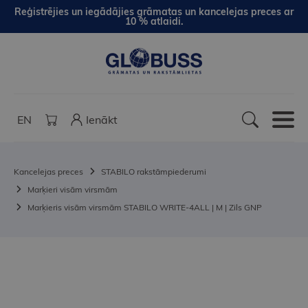
Reģistrējies un iegādājies grāmatas un kancelejas preces ar
10 % atlaidi.
EN
Ienākt
Kancelejas preces
STABILO rakstāmpiederumi
Marķieri visām virsmām
Marķieris visām virsmām STABILO WRITE-4ALL | M | Zils GNP