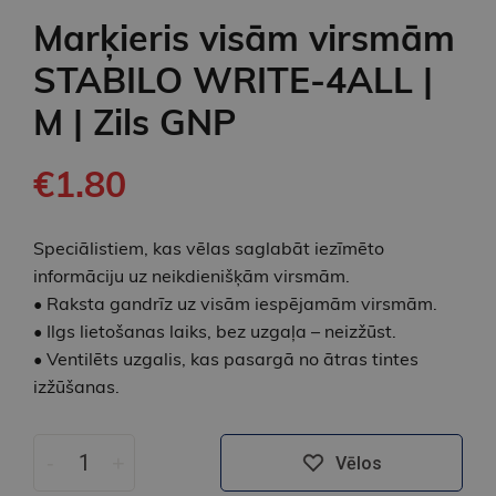
Marķieris visām virsmām
STABILO WRITE-4ALL |
M | Zils GNP
€1.80
Speciālistiem, kas vēlas saglabāt iezīmēto
informāciju uz neikdienišķām virsmām.
• Raksta gandrīz uz visām iespējamām virsmām.
• Ilgs lietošanas laiks, bez uzgaļa – neizžūst.
• Ventilēts uzgalis, kas pasargā no ātras tintes
izžūšanas.
-
+
Vēlos