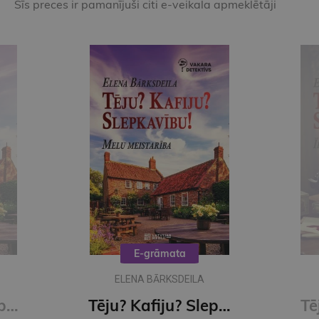
Šīs preces ir pamanījuši citi e-veikala apmeklētāji
E-grāmata
ELENA BĀRKSDEILA
Tēju? Kafiju? Slepkavību? Vakara detektīvs
Tēju? Kafiju? Slepkavību! Melu meistarība (e-grāmata)