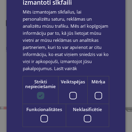
izmantoti sīkfaili
Mēs izmantojam sīkfailus, lai
personalizētu saturu, reklāmas un
analizētu mūsu trafiku. Mēs arī kopīgojam
informāciju par to, kā jūs lietojat mūsu
Līdzīgas preces
vietni ar mūsu reklāmas un analītikas
partneriem, kuri to var apvienot ar citu
Ieskaties, varbūt noder
informāciju, ko esat viņiem sniedzis vai ko
viņi ir apkopojuši, izmantojot jūsu
pakalpojumus.
Lasīt vairāk
Strikti
Veiktspējas
Mērķa
nepieciešamie
Funkcionalitātes
Neklasificētie