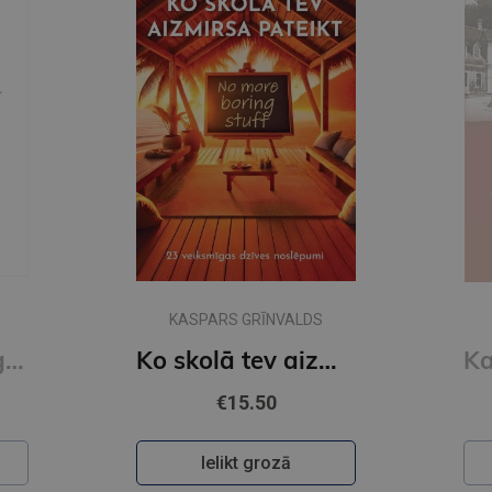
Jaunums
ANDRIS GRĪNBERGS
aizmirsa pateikt
Kaucmindes pakavs
€12.50
Ielikt grozā