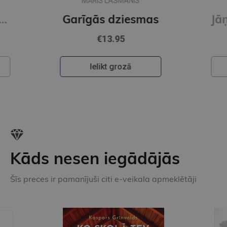
as
Jāņu nakts dančus un ne tikai spēle kapela Karikste
€16.95
Ielikt grozā
Kāds nesen iegādājās
Šīs preces ir pamanījuši citi e-veikala apmeklētāji