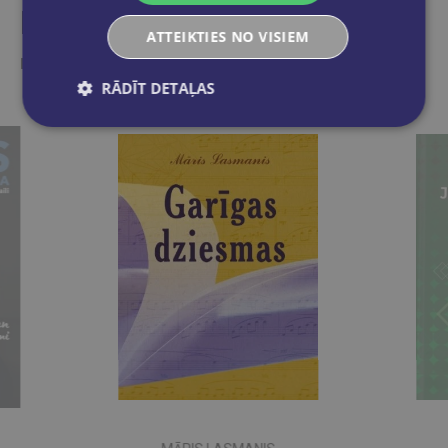
Līdzīgas preces
ATTEIKTIES NO VISIEM
Ieskaties, varbūt noder
RĀDĪT DETAĻAS