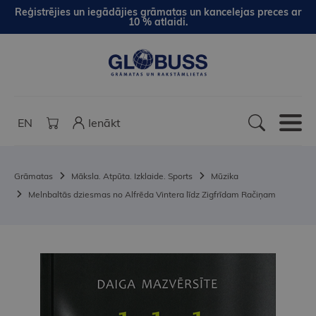
Reģistrējies un iegādājies grāmatas un kancelejas preces ar
10 % atlaidi.
EN
Ienākt
Grāmatas
Māksla. Atpūta. Izklaide. Sports
Mūzika
Melnbaltās dziesmas no Alfrēda Vintera līdz Zigfrīdam Račiņam