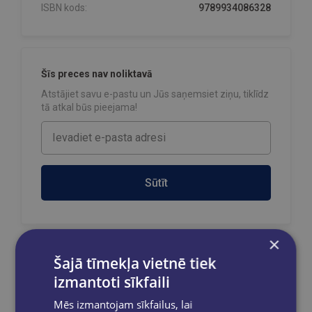
ISBN kods:
9789934086328
Šīs preces nav noliktavā
Atstājiet savu e-pastu un Jūs saņemsiet ziņu, tiklīdz
tā atkal būs pieejama!
Sūtīt
×
Šajā tīmekļa vietnē tiek
Reģistrējies un saņem 10% atlaidi pilnas
cenas precēm.
izmantoti sīkfaili
Pasūtījumu apstrāde notiek darba dienās.
Mēs izmantojam sīkfailus, lai
Apmaksātie pasūtījumi tiek
apstrādāti un