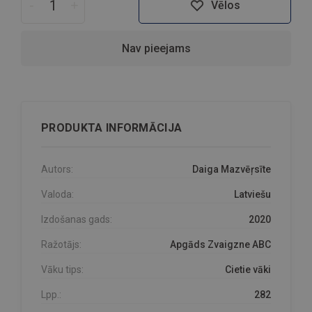
-
+
Vēlos
Nav pieejams
PRODUKTA INFORMĀCIJA
Autors:
Daiga Mazvēŗsīte
Valoda:
Latviešu
Izdošanas gads:
2020
Ražotājs:
Apgāds Zvaigzne ABC
Vāku tips:
Cietie vāki
Lpp.:
282