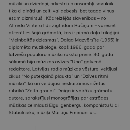
mūziķi un dziedoņi, orķestri un ansambļi savulaik
tika cildināti un celti vai debesīs, bet tagad viņus
esam aizmirsuši. Kādreizējās slavenības – no
Alfrēda Vintera līdz Zigfrīdam Račiņam – varēsiet
atcerēties šajā grāmatā, kas ir pirmā daļa triloģijai
“Melnbaltās dziesmas”. Daiga Mazvērsīte (1965) ir
diplomēta muzikoloģe, kopš 1986. gada par
latviešu populāro mūziku raksta presē. 90. gadu
sākumā bija mūzikas avīzes “Una” galvenā
redaktore. Latvijas radio mūzikas vēsturei veltījusi
ciklus “No putekļainā plaukta” un “Dzīves ritmi
mūzikā”, kā arī veidojusi neskaitāmus sižetus
rubrikā “Zelta graudi”. Daiga ir vairāku grāmatu
autore, sarakstījusi monogrāfijas par estrādes
mūzikas celmlauzi Elgu Igenbergu, komponistu Uldi
Stabulnieku, mūziķi Mārtiņu Freimani u.c.