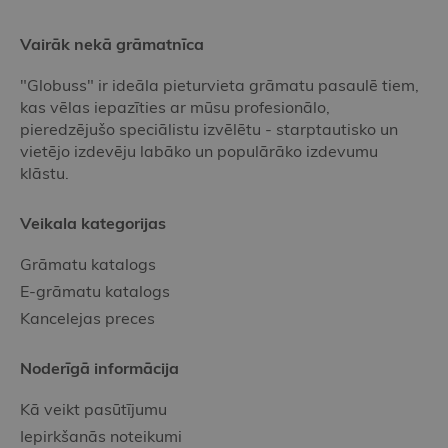
Vairāk nekā grāmatnīca
"Globuss" ir ideāla pieturvieta grāmatu pasaulē tiem,
kas vēlas iepazīties ar mūsu profesionālo,
pieredzējušo speciālistu izvēlētu - starptautisko un
vietējo izdevēju labāko un populārāko izdevumu
klāstu.
Veikala kategorijas
Grāmatu katalogs
E-grāmatu katalogs
Kancelejas preces
Noderīgā informācija
Kā veikt pasūtījumu
Iepirkšanās noteikumi