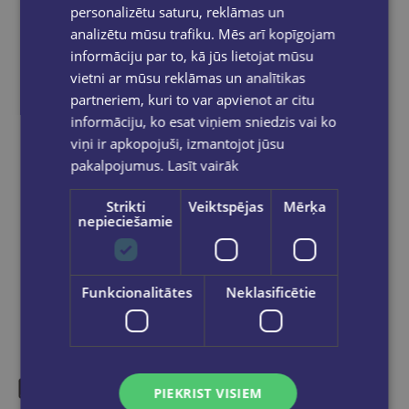
personalizētu saturu, reklāmas un
izsūtīti 2-5 darba dienu laikā.
analizētu mūsu trafiku. Mēs arī kopīgojam
Bezmaksas piegāde
uz OMNIVA
informāciju par to, kā jūs lietojat mūsu
pakomātiem Latvijā
pasūtījumiem no €40.00.
vietni ar mūsu reklāmas un analītikas
Bezmaksas piegāde jebkurā GLOBUSS
partneriem, kuri to var apvienot ar citu
grāmatnīcā 1-5 darba dienu laikā, kad
pasūtījums būs gatavs saņemšanai, saņemsi
informāciju, ko esat viņiem sniedzis vai ko
e-pastu un/ vai SMS.
viņi ir apkopojuši, izmantojot jūsu
pakalpojumus.
Lasīt vairāk
Strikti
Veiktspējas
Mērķa
nepieciešamie
Dalies sociālajos tīklos:
Funkcionalitātes
Neklasificētie
PIEKRIST VISIEM