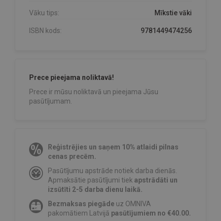
Vāku tips:
Mīkstie vāki
ISBN kods:
9781449474256
Prece pieejama noliktavā!
Prece ir mūsu noliktavā un pieejama Jūsu
pasūtījumam.
Reģistrējies un saņem 10% atlaidi pilnas
cenas precēm.
Pasūtījumu apstrāde notiek darba dienās.
Apmaksātie pasūtījumi tiek
apstrādāti un
izsūtīti 2-5 darba dienu laikā.
Bezmaksas piegāde
uz OMNIVA
pakomātiem Latvijā
pasūtījumiem no €40.00.