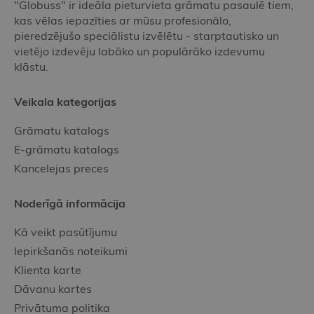
"Globuss" ir ideāla pieturvieta grāmatu pasaulē tiem,
kas vēlas iepazīties ar mūsu profesionālo,
pieredzējušo speciālistu izvēlētu - starptautisko un
vietējo izdevēju labāko un populārāko izdevumu
klāstu.
Veikala kategorijas
Grāmatu katalogs
E-grāmatu katalogs
Kancelejas preces
Noderīgā informācija
Kā veikt pasūtījumu
Iepirkšanās noteikumi
Klienta karte
Dāvanu kartes
Privātuma politika