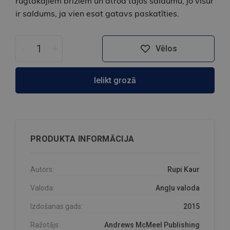
rūgtākajiem brīžiem un atrod tajos saldumu, jo visur
ir saldums, ja vien esat gatavs paskatīties.
-
+
Vēlos
Ielikt grozā
PRODUKTA INFORMĀCIJA
Autors:
Rupi Kaur
Valoda:
Angļu valoda
Izdošanas gads:
2015
Ražotājs:
Andrews McMeel Publishing