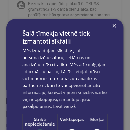
Bezmaksas piegāde jebkurā GLOBUSS
grāmatnīcā 1-5 darba dienu laikā, kad
pasūtījums būs gatavs saņemšanai, saņemsi
e-pastu un/ vai SMS.
×
Šajā tīmekļa vietnē tiek
izmantoti sīkfaili
Mēs izmantojam sīkfailus, lai
Dalies sociālajos tīklos:
personalizētu saturu, reklāmas un
analizētu mūsu trafiku. Mēs arī kopīgojam
informāciju par to, kā jūs lietojat mūsu
vietni ar mūsu reklāmas un analītikas
partneriem, kuri to var apvienot ar citu
informāciju, ko esat viņiem sniedzis vai ko
viņi ir apkopojuši, izmantojot jūsu
pakalpojumus.
Lasīt vairāk
Līdzīgas preces
Strikti
Veiktspējas
Mērķa
nepieciešamie
Ieskaties, varbūt noder