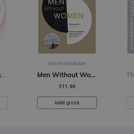
HARUKI MURAKAMI
First Person Singular : mind-bending new collection of short stories
Men Without Women
€11.90
Ielikt grozā