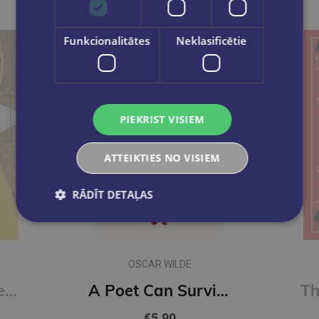
Funkcionalitātes
Neklasificētie
PIEKRIST VISIEM
ATTEIKTIES NO VISIEM
RĀDĪT DETAĻAS
OSCAR WILDE
Erotic Poems : Selected Poems
A Poet Can Survive Everything But a Misprint (Penguin Archive)
€5.90