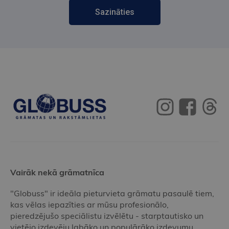
Sazināties
Vairāk nekā grāmatnīca
"Globuss" ir ideāla pieturvieta grāmatu pasaulē tiem,
kas vēlas iepazīties ar mūsu profesionālo,
pieredzējušo speciālistu izvēlētu - starptautisko un
vietējo izdevēju labāko un populārāko izdevumu