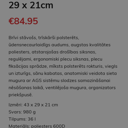
29 x 21cm
€84.95
Brīvi stāvošs, trīskārši polsterēts,
ūdensnecaurlaidīgs audums, augstas kvalitātes
poliesters, atstarojošas drošības siksnas,
regulējami, ergonomiski plecu siksnas, plecu
fiksācijas sprādze, mīksts polsterēts rokturis, viegls
un izturīgs, sānu kabatas, anatomiski veidota sieta
mugura ar AGS sistēmu slodzes samazināšanai
nēsāšanas laikā, ventilējoša mugura, organizators
priekšpusē.
Izmēri: 43 x 29 x 21 cm
Svars: 980 g
Tilpums: 36 l
Materiāls: poliesters 600D