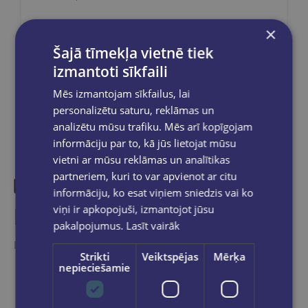
×
Šajā tīmekļa vietnē tiek
Dalies sociālajos tīklos:
izmantoti sīkfaili
Mēs izmantojam sīkfailus, lai
personalizētu saturu, reklāmas un
analizētu mūsu trafiku. Mēs arī kopīgojam
informāciju par to, kā jūs lietojat mūsu
vietni ar mūsu reklāmas un analītikas
partneriem, kuri to var apvienot ar citu
informāciju, ko esat viņiem sniedzis vai ko
viņi ir apkopojuši, izmantojot jūsu
Līdzīgas preces
pakalpojumus.
Lasīt vairāk
Ieskaties, varbūt noder
Strikti
Veiktspējas
Mērķa
nepieciešamie