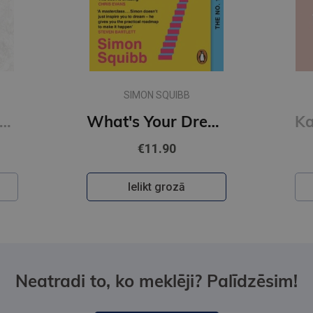
SIMON SQUIBB
of Sloth #4 Kings of Sin: addictive billionaire romance from the author of the Twisted series
What's Your Dream? : Find Your Passion. Love Your Work. Build a Richer Life.
€11.90
Ielikt grozā
Neatradi to, ko meklēji? Palīdzēsim!