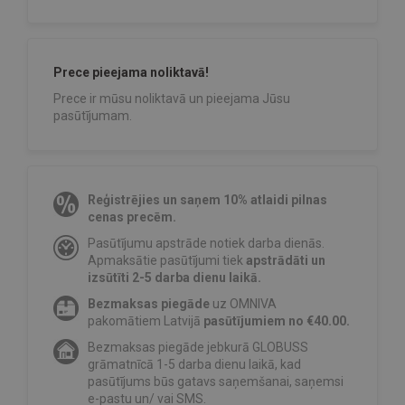
Prece pieejama noliktavā!
Prece ir mūsu noliktavā un pieejama Jūsu
pasūtījumam.
Reģistrējies un saņem 10% atlaidi pilnas
cenas precēm.
Pasūtījumu apstrāde notiek darba dienās.
Apmaksātie pasūtījumi tiek
apstrādāti un
izsūtīti 2-5 darba dienu laikā.
Bezmaksas piegāde
uz OMNIVA
pakomātiem Latvijā
pasūtījumiem no €40.00.
Bezmaksas piegāde jebkurā GLOBUSS
grāmatnīcā 1-5 darba dienu laikā, kad
pasūtījums būs gatavs saņemšanai, saņemsi
e-pastu un/ vai SMS.