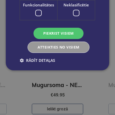
Funkcionalitātes
Neklasificētie
PIEKRIST VISIEM
ATTEIKTIES NO VISIEM
RĀDĪT DETAĻAS
Jaunums
Mugursoma - NEW REBELS, Rolltop, New York. Olive, 16L
Mugursoma - NEW REBELS, Rolltop, New York. Burgundy, 16L
€49.95
Ielikt grozā