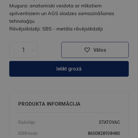
Mugura: anatomiski veidota ar mīkstiem
spilventiņiem un AGS slodzes samazināšanas
tehnoloģiju
Rāvējslēdzēji: SBS - metāla rāvējslēdzēji
-
+
Vēlos
Ielikt grozā
PRODUKTA INFORMĀCIJA
Ražotājs:
STATOVAC
ISBN kods:
8600828938480