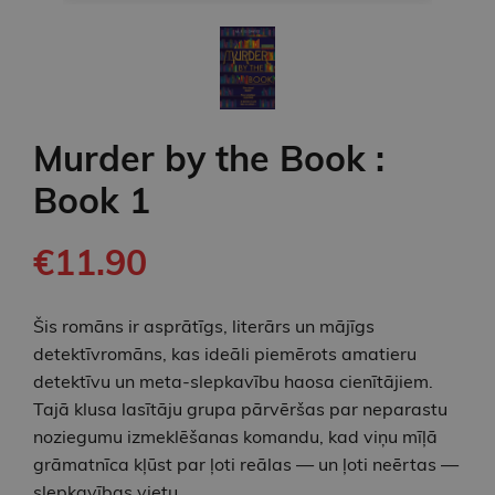
Murder by the Book :
Book 1
€11.90
Šis romāns ir asprātīgs, literārs un mājīgs
detektīvromāns, kas ideāli piemērots amatieru
detektīvu un meta-slepkavību haosa cienītājiem.
Tajā klusa lasītāju grupa pārvēršas par neparastu
noziegumu izmeklēšanas komandu, kad viņu mīļā
grāmatnīca kļūst par ļoti reālas — un ļoti neērtas —
slepkavības vietu.