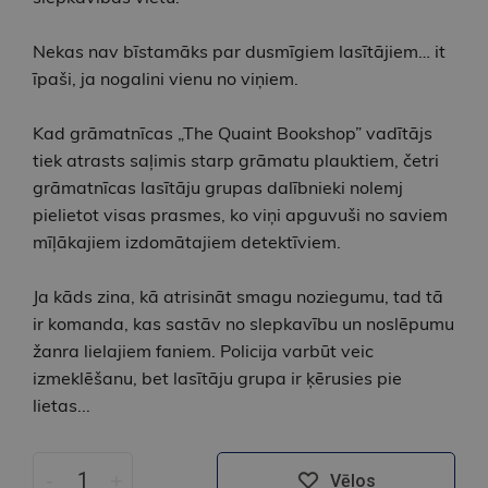
Nekas nav bīstamāks par dusmīgiem lasītājiem… it
īpaši, ja nogalini vienu no viņiem.
Kad grāmatnīcas „The Quaint Bookshop” vadītājs
tiek atrasts saļimis starp grāmatu plauktiem, četri
grāmatnīcas lasītāju grupas dalībnieki nolemj
pielietot visas prasmes, ko viņi apguvuši no saviem
mīļākajiem izdomātajiem detektīviem.
Ja kāds zina, kā atrisināt smagu noziegumu, tad tā
ir komanda, kas sastāv no slepkavību un noslēpumu
žanra lielajiem faniem. Policija varbūt veic
izmeklēšanu, bet lasītāju grupa ir ķērusies pie
lietas...
-
+
Vēlos