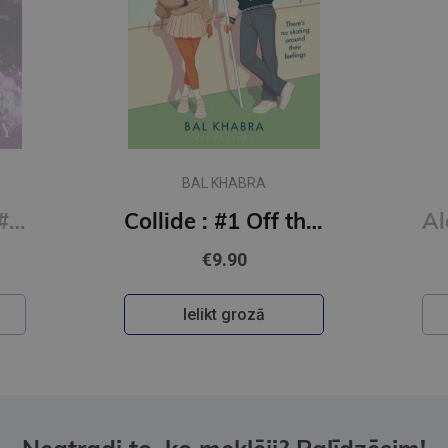
BAL KHABRA
Say You Swear: #1 Boys of Avix series : The smash-hit TikTok sensation
Collide : #1 Off the Ice series
€9.90
Ielikt grozā