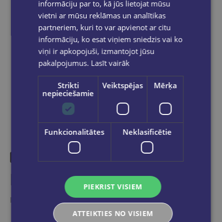
grāmatnīcā 1-5 darba dienu laikā, kad
informāciju par to, kā jūs lietojat mūsu
pasūtījums būs gatavs saņemšanai, saņemsi
vietni ar mūsu reklāmas un analītikas
e-pastu un/ vai SMS.
partneriem, kuri to var apvienot ar citu
informāciju, ko esat viņiem sniedzis vai ko
viņi ir apkopojuši, izmantojot jūsu
pakalpojumus.
Lasīt vairāk
Dalies sociālajos tīklos:
Strikti
Veiktspējas
Mērķa
nepieciešamie
Funkcionalitātes
Neklasificētie
Līdzīgas preces
PIEKRIST VISIEM
Ieskaties, varbūt noder
ATTEIKTIES NO VISIEM