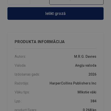
Ielikt grozā
PRODUKTA INFORMĀCIJA
Autors:
M.R.G. Davies
Valoda:
Angļu valoda
Izdošanas gads:
2026
Ražotājs:
HarperCollins Publishers Inc
Vāku tips:
Mīkstie vāki
Lpp.:
384
product.Svars:
0.268 kg