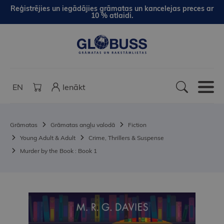
Reģistrējies un iegādājies grāmatas un kancelejas preces ar
10 % atlaidi.
EN
Ienākt
Grāmatas
Grāmatas angļu valodā
Fiction
Young Adult & Adult
Crime, Thrillers & Suspense
Murder by the Book : Book 1