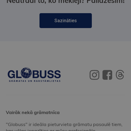
Neatradi to, ko meklēji? Palīdzēsim!
Sazināties
Vairāk nekā grāmatnīca
"Globuss" ir ideāla pieturvieta grāmatu pasaulē tiem,
kas vēlas iepazīties ar mūsu profesionālo,