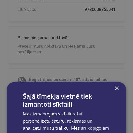
ISBN kods:
9780008755041
Prece pieejama noliktavā!
Prece ir mūsu noliktavā un pieejama Jūsu
pasūtījumam.
Reģistrējies un saņem 10% atlaidi pilnas
cenas precēm.
×
Pasūtījumu apstrāde notiek darba dienās.
Šajā tīmekļa vietnē tiek
Apmaksātie pasūtījumi tiek
apstrādāti un
izmantoti sīkfaili
izsūtīti 2-5 darba dienu laikā.
Mēs izmantojam sīkfailus, lai
Bezmaksas piegāde
uz OMNIVA
pakomātiem Latvijā
pasūtījumiem no €40.00.
personalizētu saturu, reklāmas un
analizētu mūsu trafiku. Mēs arī kopīgojam
Bezmaksas piegāde jebkurā GLOBUSS