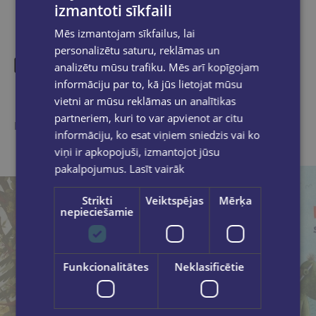
izmantoti sīkfaili
Mēs izmantojam sīkfailus, lai
personalizētu saturu, reklāmas un
analizētu mūsu trafiku. Mēs arī kopīgojam
informāciju par to, kā jūs lietojat mūsu
Līdzīgas preces
vietni ar mūsu reklāmas un analītikas
partneriem, kuri to var apvienot ar citu
Ieskaties, varbūt noder
informāciju, ko esat viņiem sniedzis vai ko
viņi ir apkopojuši, izmantojot jūsu
pakalpojumus.
Lasīt vairāk
Strikti
Veiktspējas
Mērķa
nepieciešamie
Funkcionalitātes
Neklasificētie