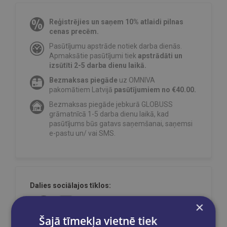
Reģistrējies un saņem 10% atlaidi pilnas
cenas precēm.
Pasūtījumu apstrāde notiek darba dienās.
Apmaksātie pasūtījumi tiek
apstrādāti un
izsūtīti 2-5 darba dienu laikā.
Bezmaksas piegāde
uz OMNIVA
pakomātiem Latvijā
pasūtījumiem no €40.00.
Bezmaksas piegāde jebkurā GLOBUSS
grāmatnīcā 1-5 darba dienu laikā, kad
pasūtījums būs gatavs saņemšanai, saņemsi
e-pastu un/ vai SMS.
Dalies sociālajos tīklos:
×
Šajā tīmekļa vietnē tiek