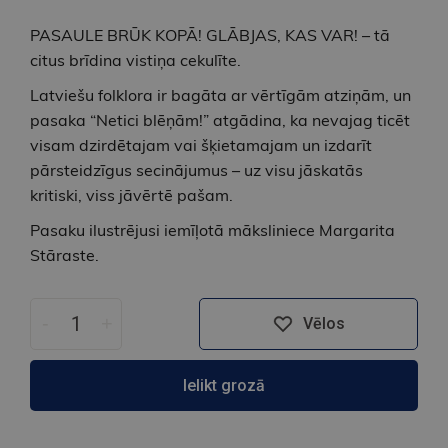
PASAULE BRŪK KOPĀ! GLĀBJAS, KAS VAR! – tā
citus brīdina vistiņa cekulīte.
Latviešu folklora ir bagāta ar vērtīgām atziņām, un
pasaka “Netici blēņām!” atgādina, ka nevajag ticēt
visam dzirdētajam vai šķietamajam un izdarīt
pārsteidzīgus secinājumus – uz visu jāskatās
kritiski, viss jāvērtē pašam.
Pasaku ilustrējusi iemīļotā māksliniece Margarita
Stāraste.
-
+
Vēlos
Ielikt grozā