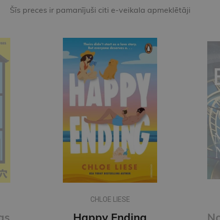
Šīs preces ir pamanījuši citi e-veikala apmeklētāji
CHLOE LIESE
gs
Happy Ending