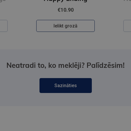
€10.90
Ielikt grozā
Neatradi to, ko meklēji? Palīdzēsim!
Sazināties