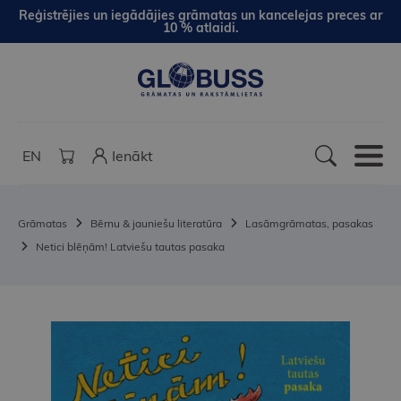
Reģistrējies un iegādājies grāmatas un kancelejas preces ar
10 % atlaidi.
EN
Ienākt
Grāmatas
Bērnu & jauniešu literatūra
Lasāmgrāmatas, pasakas
Netici blēņām! Latviešu tautas pasaka