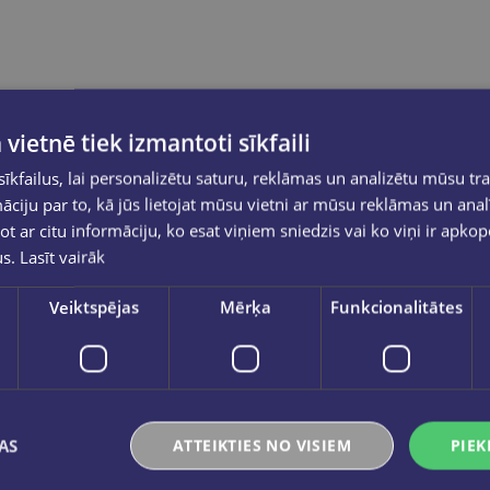
 vietnē tiek izmantoti sīkfaili
kfailus, lai personalizētu saturu, reklāmas un analizētu mūsu tra
ciju par to, kā jūs lietojat mūsu vietni ar mūsu reklāmas un anal
ot ar citu informāciju, ko esat viņiem sniedzis vai ko viņi ir apko
us.
Lasīt vairāk
Veiktspējas
Mērķa
Funkcionalitātes
AS
ATTEIKTIES NO VISIEM
PIEK