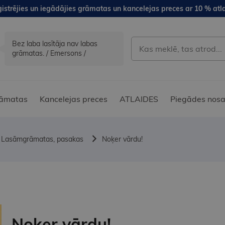
istrējies un iegādājies grāmatas un kancelejas preces ar 10 % atla
Bez laba lasītāja nav labas
grāmatas. / Emersons /
āmatas
Kancelejas preces
ATLAIDES
Piegādes nosa
Lasāmgrāmatas, pasakas
Noķer vārdu!
Noķer vārdu!