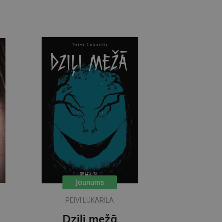
Jaunums
PEIVI LUKARILA
Dziļi mežā