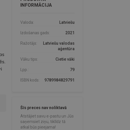
INFORMĀCIJA
Valoda:
Latviešu
Izdošanas gads:
2021
Ražotājs:
Latviešu valodas
aģentūra
as
Vāku tips:
Cietie vāki
ēs.
i
Lpp.:
79
ISBN kods:
9789984829791
Šīs preces nav noliktavā
Atstājiet savu e-pastu un Jūs
saņemsiet ziņu, tiklīdz tā
atkal būs pieejama!