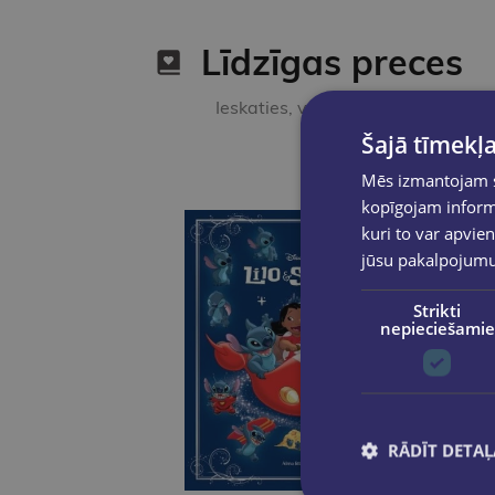
Līdzīgas preces
Ieskaties, varbūt noder
Šajā tīmekļa
Mēs izmantojam sī
kopīgojam informā
kuri to var apvien
jūsu pakalpojum
Strikti
nepieciešamie
RĀDĪT DETAĻ