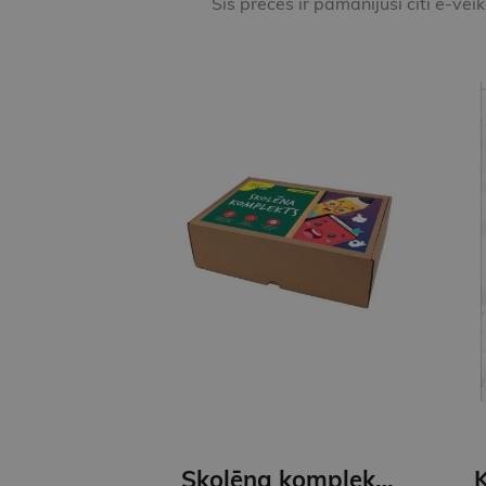
Šīs preces ir pamanījuši citi e-vei
Skolēna komplekts, 34 priekšmeti