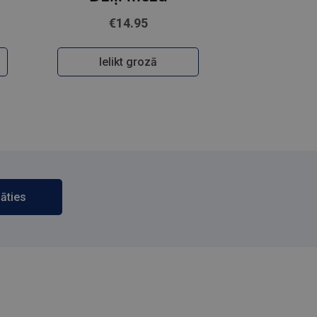
€14.95
Ielikt grozā
āties