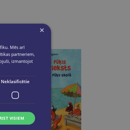
×
fiku. Mēs arī
ītikas partneriem,
pojuši, izmantojot
Neklasificētie
RIST VISIEM