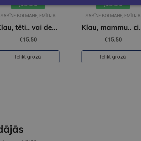
Jaunums
Jaunums
SABĪNE BOLMANE, EMĪLIJA
SABĪNE BOLMANE, EMĪLIJA
DŽUBAKA
DŽUBAKA
Klau, tēti.. vai desmit ir daudz?
Klau, mammu.. 
€15.50
€15.50
Ielikt grozā
Ielikt grozā
dājās