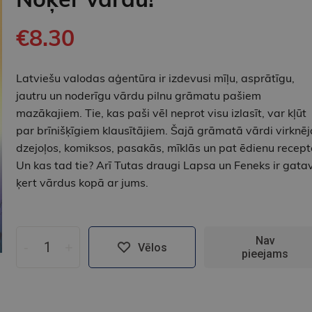
€8.30
Latviešu valodas aģentūra ir izdevusi mīļu, asprātīgu,
jautru un noderīgu vārdu pilnu grāmatu pašiem
mazākajiem. Tie, kas paši vēl neprot visu izlasīt, var kļūt
par brīnišķīgiem klausītājiem. Šajā grāmatā vārdi virknēj
dzejoļos, komiksos, pasakās, mīklās un pat ēdienu recept
Un kas tad tie? Arī Tutas draugi Lapsa un Feneks ir gatav
ķert vārdus kopā ar jums.
Nav
-
+
Vēlos
pieejams