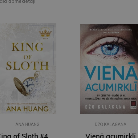
kala apmeklētāji
ANA HUANG
DŽO KALAGANA
King of Sloth #4 Kings of Sin: addictive billionaire romance from the author of the Twisted series
Vienā acumirklī