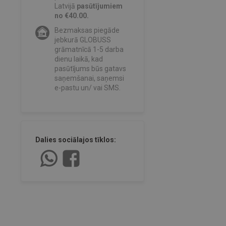
Latvijā
pasūtījumiem
no €40.00.
Bezmaksas piegāde
jebkurā GLOBUSS
grāmatnīcā 1-5 darba
dienu laikā, kad
pasūtījums būs gatavs
saņemšanai, saņemsi
e-pastu un/ vai SMS.
Dalies sociālajos tīklos: