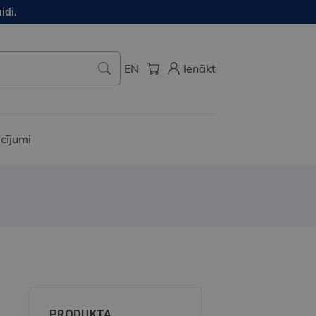
idi.
EN
Ienākt
cījumi
PRODUKTA