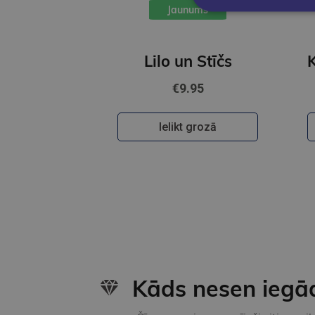
Jaunums
Lilo un Stīčs
€9.95
Ielikt grozā
Kāds nesen iegā