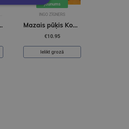
Jaunums
INGO ZĪGNERS
ciik liela ir pasaule?
Mazais pūķis Kokosrieksts satraukumi Pūķu skolā
€10.95
Ielikt grozā