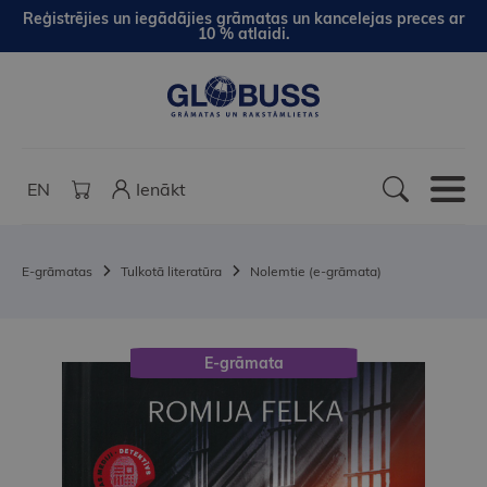
Reģistrējies un iegādājies grāmatas un kancelejas preces ar
10 % atlaidi.
EN
Ienākt
E-grāmatas
Tulkotā literatūra
Nolemtie (e-grāmata)
E-grāmata