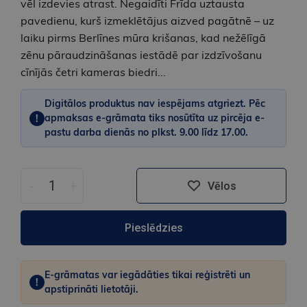
vēl izdevies atrast. Negaidīti Frīda uztausta
pavedienu, kurš izmeklētājus aizved pagātnē – uz
laiku pirms Berlīnes mūra krišanas, kad nežēlīgā
zēnu pāraudzināšanas iestādē par izdzīvošanu
cīnījās četri kameras biedri...
Digitālos produktus nav iespējams atgriezt. Pēc
apmaksas e-grāmata tiks nosūtīta uz pircēja e-
!
pastu darba dienās no plkst. 9.00 līdz 17.00.
-
+
Vēlos
Pieslēdzies
E-grāmatas var iegādāties tikai reģistrēti un
!
apstiprināti lietotāji.