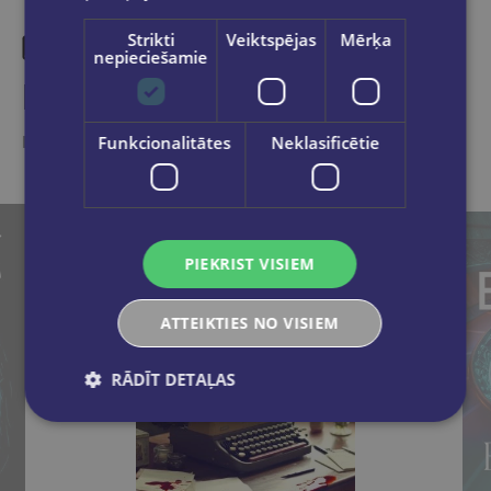
Strikti
Veiktspējas
Mērķa
nepieciešamie
Līdzīgas preces
Ieskaties, varbūt noder
Funkcionalitātes
Neklasificētie
PIEKRIST VISIEM
ATTEIKTIES NO VISIEM
RĀDĪT DETAĻAS