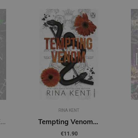
RINA KENT
Restitution : #3 Edge of Darkness series : delux paperback featuring exclusive character artwork
Tempting Venom : #3 The Vipers series
€11.90