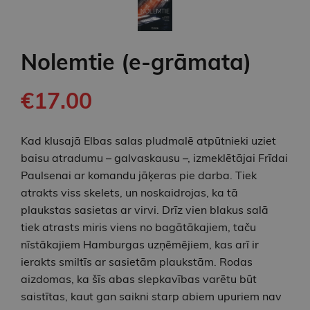
Nolemtie (e-grāmata)
€17.00
Kad klusajā Elbas salas pludmalē atpūtnieki uziet
baisu atradumu – galvaskausu –, izmeklētājai Frīdai
Paulsenai ar komandu jāķeras pie darba. Tiek
atrakts viss skelets, un noskaidrojas, ka tā
plaukstas sasietas ar virvi. Drīz vien blakus salā
tiek atrasts miris viens no bagātākajiem, taču
nīstākajiem Hamburgas uzņēmējiem, kas arī ir
ierakts smiltīs ar sasietām plaukstām. Rodas
aizdomas, ka šīs abas slepkavības varētu būt
saistītas, kaut gan saikni starp abiem upuriem nav