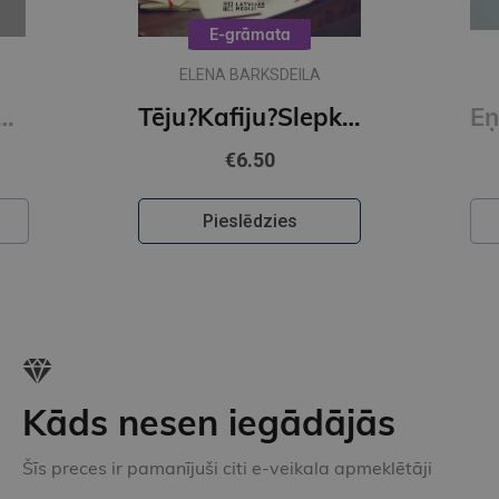
E-grāmata
ELENA BARKSDEILA
 mežā (e-grāmata)
Tēju?Kafiju?Slepkavību! Īena O Šelija atvadu vārdi (e-grāmata)
€6.50
Pieslēdzies
Kāds nesen iegādājās
Šīs preces ir pamanījuši citi e-veikala apmeklētāji