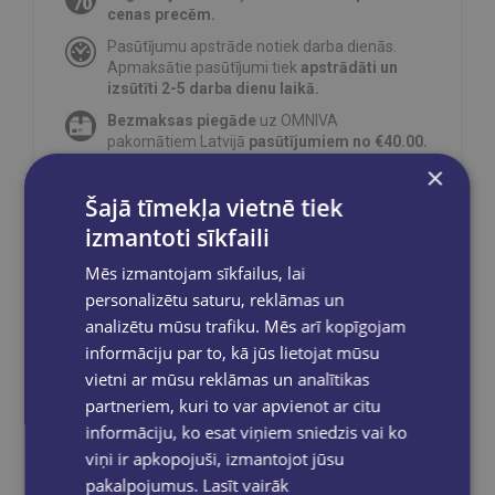
cenas precēm.
Pasūtījumu apstrāde notiek darba dienās.
Apmaksātie pasūtījumi tiek
apstrādāti un
izsūtīti 2-5 darba dienu laikā.
Bezmaksas piegāde
uz OMNIVA
pakomātiem Latvijā
pasūtījumiem no €40.00.
×
Bezmaksas piegāde jebkurā GLOBUSS
grāmatnīcā 1-5 darba dienu laikā, kad
Šajā tīmekļa vietnē tiek
pasūtījums būs gatavs saņemšanai, saņemsi
izmantoti sīkfaili
e-pastu un/ vai SMS.
Mēs izmantojam sīkfailus, lai
personalizētu saturu, reklāmas un
analizētu mūsu trafiku. Mēs arī kopīgojam
informāciju par to, kā jūs lietojat mūsu
Dalies sociālajos tīklos:
vietni ar mūsu reklāmas un analītikas
partneriem, kuri to var apvienot ar citu
informāciju, ko esat viņiem sniedzis vai ko
viņi ir apkopojuši, izmantojot jūsu
pakalpojumus.
Lasīt vairāk