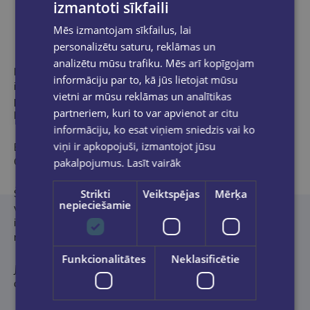
izmantoti sīkfaili
Produkta apraksts
Mēs izmantojam sīkfailus, lai
personalizētu saturu, reklāmas un
analizētu mūsu trafiku. Mēs arī kopīgojam
Es ļoti ceru, ka šī grāmata kļūs par vienu no akmeņiem, kas
informāciju par to, kā jūs lietojat mūsu
iemūrēts mūsu novada latviešu pašapziņas un patriotisma
vietni ar mūsu reklāmas un analītikas
pamatos. Mums ir, ar ko lepoties! Turpināsim un ­nodosim
partneriem, kuri to var apvienot ar citu
Latvijas un Ogres novada leģendu tālāk!
informāciju, ko esat viņiem sniedzis vai ko
viņi ir apkopojuši, izmantojot jūsu
Egils Helmanis,
pakalpojumus.
Lasīt vairāk
Ogres novada domes priekšsēdētājs
Strikti
Veiktspējas
Mērķa
Šī grāmata būs labs līdzeklis gan pašiem iedzīvotājiem, gan
nepieciešamie
visiem interesentiem, lai izprastu Ogres novada saknes un
iepazītos ar tā vēsturi. Tas būs vēl viens solis uz to, lai Ogres
novadu atklātu kā mirdzošu pērli mūsu valsts kartē.
Funkcionalitātes
Neklasificētie
Juris Visockis
,
apgāda “Jumava” vadītājs