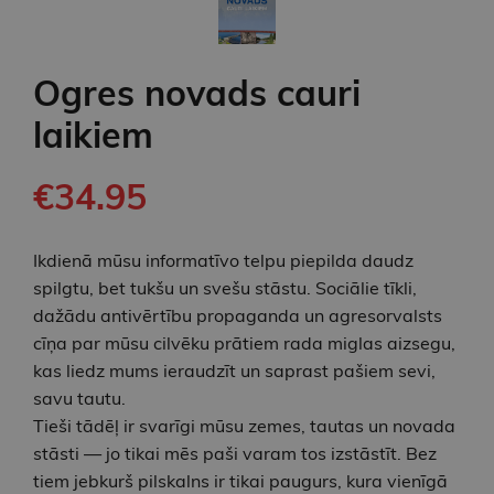
Ogres novads cauri
laikiem
€34.95
Ikdienā mūsu informatīvo telpu piepilda daudz
spilgtu, bet tukšu un svešu stāstu. Sociālie tīkli,
dažādu antivērtību propaganda un agresorvalsts
cīņa par mūsu cilvēku prātiem rada miglas aizsegu,
kas liedz mums ieraudzīt un saprast pašiem sevi,
savu tautu.
Tieši tādēļ ir svarīgi mūsu zemes, tautas un novada
stāsti — jo tikai mēs paši varam tos izstāstīt. Bez
tiem jebkurš pilskalns ir tikai paugurs, kura ­vienīgā