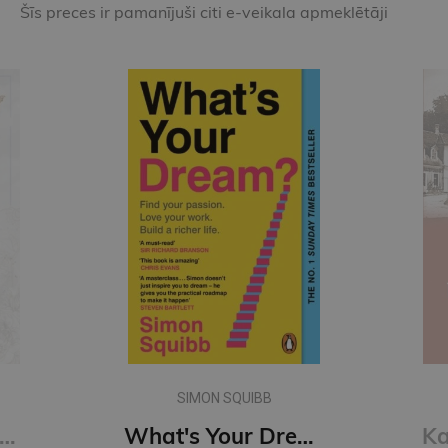
Šīs preces ir pamanījuši citi e-veikala apmeklētāji
SIMON SQUIBB
of Sloth #4 Kings of Sin: addictive billionaire romance from the author of the Twisted series
What's Your Dream? : Find Your Passion. Love Your Work. Build a Richer Life.