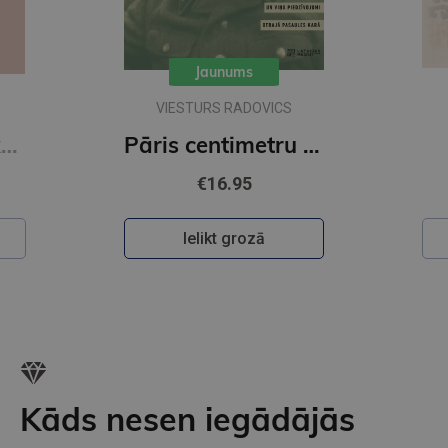
Jaunums
VIESTURS RADOVICS
Kaucmindes pakavs
Pāris centimetru dzīves
€16.95
Ielikt grozā
Kāds nesen iegādājās