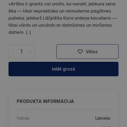
vērtība ir grants vai smilts, ko norakt; jebkura sena
ēka — tikai nepraktiska un nemoderna pagātnes
palieka; jebkurš Lāčplēša Kara ordeņa kavalieris —
tikai vārds un uzvārds ar dzimšanas un mir­šanas
datiem. (..)
-
+
Vēlos
Ielikt grozā
PRODUKTA INFORMĀCIJA
Valoda:
Latviešu