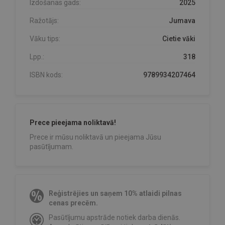
Izdošanas gads:
2025
Ražotājs:
Jumava
Vāku tips:
Cietie vāki
Lpp.:
318
ISBN kods:
9789934207464
Prece pieejama noliktavā!
Prece ir mūsu noliktavā un pieejama Jūsu
pasūtījumam.
Reģistrējies un saņem 10% atlaidi pilnas
cenas precēm.
Pasūtījumu apstrāde notiek darba dienās.