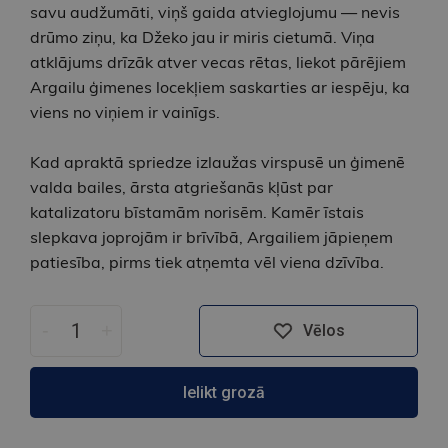
savu audžumāti, viņš gaida atvieglojumu — nevis
drūmo ziņu, ka Džeko jau ir miris cietumā. Viņa
atklājums drīzāk atver vecas rētas, liekot pārējiem
Argailu ģimenes locekļiem saskarties ar iespēju, ka
viens no viņiem ir vainīgs.
Kad apraktā spriedze izlaužas virspusē un ģimenē
valda bailes, ārsta atgriešanās kļūst par
katalizatoru bīstamām norisēm. Kamēr īstais
slepkava joprojām ir brīvībā, Argailiem jāpieņem
patiesība, pirms tiek atņemta vēl viena dzīvība.
-
+
Vēlos
Ielikt grozā