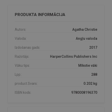
PRODUKTA INFORMĀCIJA
Autors:
Agatha Christie
Valoda:
Angļu valoda
Izdošanas gads:
2017
Ražotājs:
HarperCollins Publishers Inc
Vāku tips:
Mīkstie vāki
Lpp.:
288
product.Svars:
0.202 kg
ISBN kods:
9780008196370