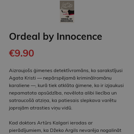
Ordeal by Innocence
€9.90
Aizraujošs ģimenes detektīvromāns, ko sarakstījusi
Agata Kristi — nepārspējamā kriminālromānu
karaliene —, kurā tiek atklāta ģimene, ko ir izjaukusi
nepamatota apsūdzība, novēlota alibi liecība un
satraucošā atziņa, ka patiesais slepkava varētu
joprojām atrasties viņu vidū.
Kad doktors Artūrs Kalgari ierodas ar
pierādījumiem, ka Džeko Argils nevarēja nogalināt