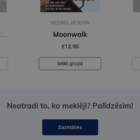
MICHAEL JACKSON
Hunting Adeline : #2 Cat and Mouse Duet (s)
Moonwalk
€12.90
Ielikt grozā
Neatradi to, ko meklēji? Palīdzēsim!
Sazināties