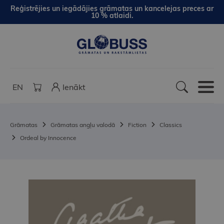
Reģistrējies un iegādājies grāmatas un kancelejas preces ar
10 % atlaidi.
EN
Ienākt
Grāmatas
Grāmatas angļu valodā
Fiction
Classics
Ordeal by Innocence