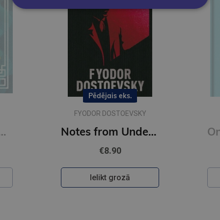
Pēdējais eks.
FYODOR DOSTOEVSKY
onfucius : Illustrated Pocket Edition with Ribbon Marker
Notes from Underground : Gilded Pocket Edition (Arcturus Ornate Classics)
€8.90
Ielikt grozā