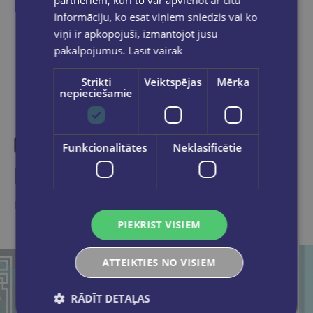
partneriem, kuri to var apvienot ar citu
informāciju, ko esat viņiem sniedzis vai ko
Dalies sociālajos tīklos:
viņi ir apkopojuši, izmantojot jūsu
pakalpojumus.
Lasīt vairāk
Strikti
Veiktspējas
Mērķa
nepieciešamie
Funkcionalitātes
Neklasificētie
Līdzīgas preces
Ieskaties, varbūt noder
PIEKRIST VISIEM
ATTEIKTIES NO VISIEM
RĀDĪT DETAĻAS