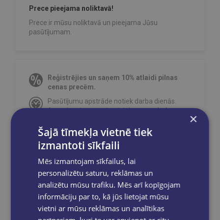
Prece pieejama noliktavā!
Prece ir mūsu noliktavā un pieejama Jūsu
pasūtījumam.
Reģistrējies un saņem 10% atlaidi pilnas
cenas precēm.
Pasūtījumu apstrāde notiek darba dienās.
Apmaksātie pasūtījumi tiek
apstrādāti un
×
izsūtīti 2-5 darba dienu laikā.
Šajā tīmekļa vietnē tiek
Bezmaksas piegāde
uz OMNIVA
izmantoti sīkfaili
pakomātiem Latvijā
pasūtījumiem no €40.00.
Bezmaksas piegāde jebkurā GLOBUSS
Mēs izmantojam sīkfailus, lai
grāmatnīcā 1-5 darba dienu laikā, kad
personalizētu saturu, reklāmas un
pasūtījums būs gatavs saņemšanai, saņemsi
analizētu mūsu trafiku. Mēs arī kopīgojam
e-pastu un/ vai SMS.
informāciju par to, kā jūs lietojat mūsu
vietni ar mūsu reklāmas un analītikas