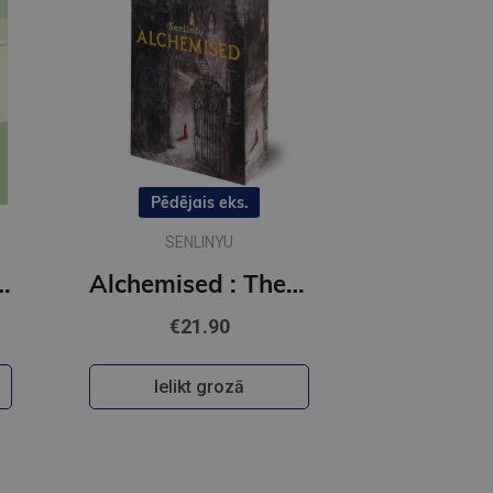
Pēdējais eks.
SENLINYU
 Off the Ice series
Alchemised : The global fantasy sensation with exclusive features
€21.90
Ielikt grozā