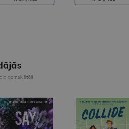
dājās
kala apmeklētāji