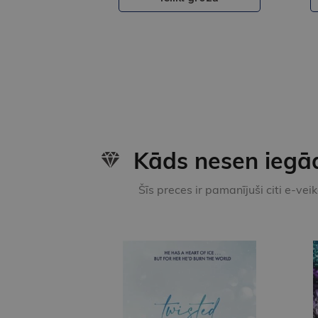
Kāds nesen iegā
Šīs preces ir pamanījuši citi e-vei