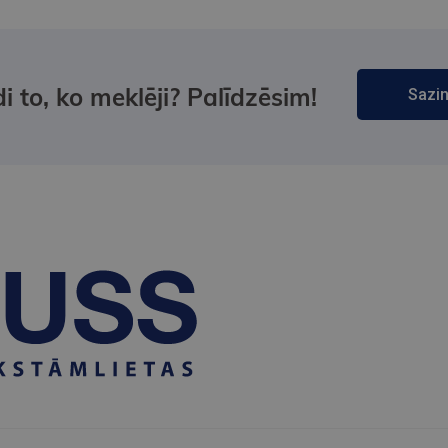
i to, ko meklēji? Palīdzēsim!
Sazin