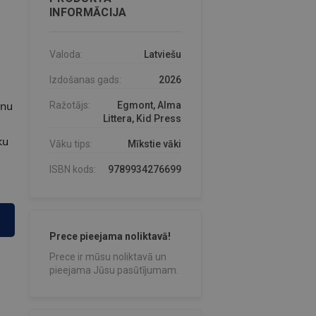
INFORMĀCIJA
Valoda:
Latviešu
Izdošanas gads:
2026
ēnu
Ražotājs:
Egmont, Alma
Littera, Kid Press
ku
Vāku tips:
Mīkstie vāki
ISBN kods:
9789934276699
Prece pieejama noliktavā!
Prece ir mūsu noliktavā un
pieejama Jūsu pasūtījumam.