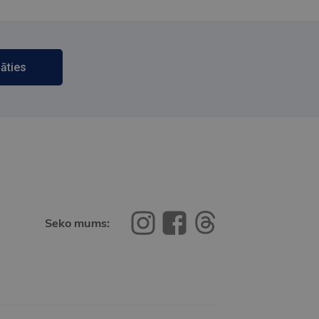
āties
Seko mums: