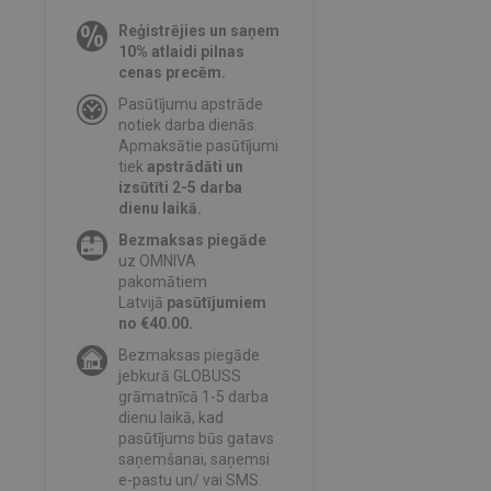
Reģistrējies un saņem
10% atlaidi pilnas
cenas precēm.
Pasūtījumu apstrāde
notiek darba dienās.
Apmaksātie pasūtījumi
tiek
apstrādāti un
izsūtīti 2-5 darba
dienu laikā.
Bezmaksas piegāde
uz OMNIVA
pakomātiem
Latvijā
pasūtījumiem
no €40.00.
Bezmaksas piegāde
jebkurā GLOBUSS
grāmatnīcā 1-5 darba
dienu laikā, kad
pasūtījums būs gatavs
saņemšanai, saņemsi
e-pastu un/ vai SMS.