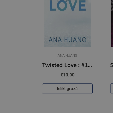
ANA HUANG
Twisted Love : #1 Twisted series - the TikTok sensation! Fall into a world of addictive romance...
€13.90
Ielikt grozā