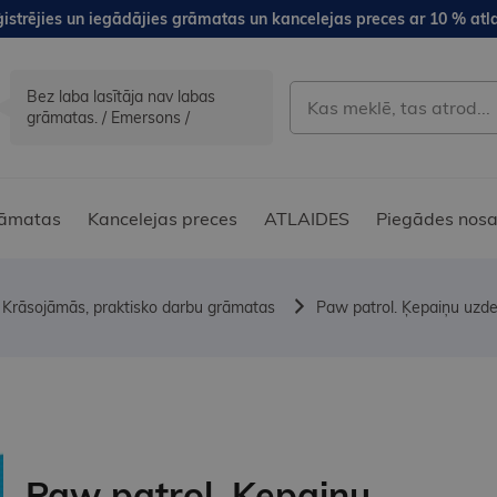
istrējies un iegādājies grāmatas un kancelejas preces ar 10 % atla
Bez laba lasītāja nav labas
grāmatas. / Emersons /
āmatas
Kancelejas preces
ATLAIDES
Piegādes nosa
Krāsojāmās, praktisko darbu grāmatas
Paw patrol. Ķepaiņu uzd
Paw patrol. Ķepaiņu