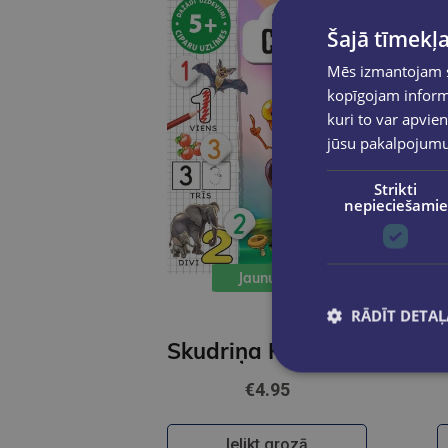
Šajā tīmekļa
Mēs izmantojam sī
kopīgojam informā
kuri to var apvien
jūsu pakalpojum
Strikti
nepieciešamie
Jaunums
RĀDĪT DETAĻ
Skudriņa Kāpēcīte. Cipari
€4.95
Ielikt grozā