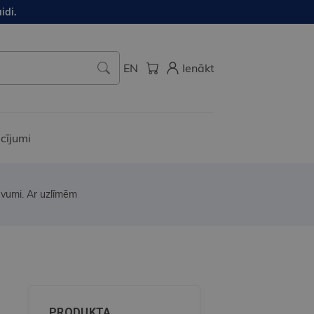
idi.
EN
Ienākt
cījumi
evumi. Ar uzlīmēm
PRODUKTA