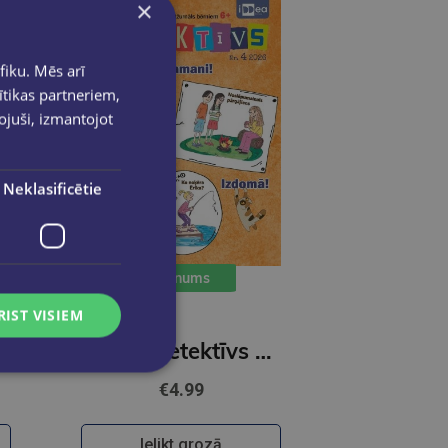
×
fiku. Mēs arī
ītikas partneriem,
pojuši, izmantojot
Neklasificētie
Jaunums
RIST VISIEM
Lielais detektīvs 4/2026
€4.99
Ielikt grozā