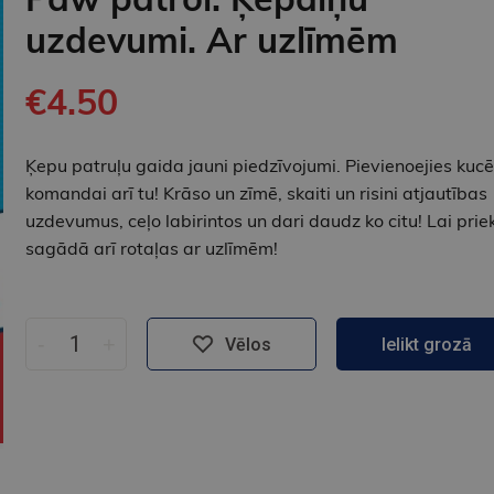
uzdevumi. Ar uzlīmēm
€4.50
Ķepu patruļu gaida jauni piedzīvojumi. Pievienoejies kuc
komandai arī tu! Krāso un zīmē, skaiti un risini atjautības
uzdevumus, ceļo labirintos un dari daudz ko citu! Lai prie
sagādā arī rotaļas ar uzlīmēm!
-
+
Vēlos
Ielikt grozā