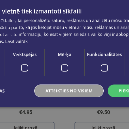
 vietnē tiek izmantoti sīkfaili
kfailus, lai personalizētu saturu, reklāmas un analizētu mūsu tra
ciju par to, kā jūs lietojat mūsu vietni ar mūsu reklāmas un anal
ot ar citu informāciju, ko esat viņiem sniedzis vai ko viņi ir apko
us.
Lasīt vairāk
Veiktspējas
Mērķa
Funkcionalitātes
Jaunums
Jaunums
AS
ATTEIKTIES NO VISIEM
PIEK
Skudriņa Kāpēcīte. Burti
Dinozauri. Kasāmgrāmata
€4.95
€9.50
Ielikt grozā
Ielikt grozā