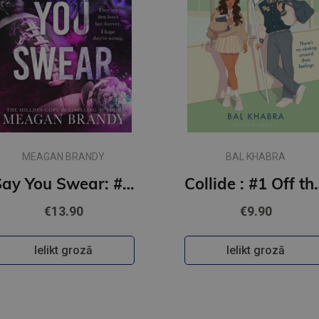
MEAGAN BRANDY
BAL KHABRA
Say You Swear: #1 Boys of Avix series : The smash-hit TikTok sensation
Collide : #1
€13.90
€9.90
Ielikt grozā
Ielikt grozā