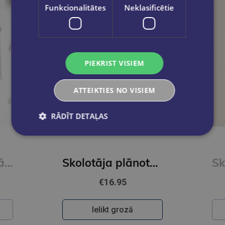
Funkcionalitātes
Neklasificētie
PIEKRIST VISIEM
ATTEIKTIES NO VISIEM
RĀDĪT DETAĻAS
Plānotājs skolotājiem 26/27 Zila
Skolotāja plānotājs. Ziedoņa klase. Zils
€16.95
Ielikt grozā