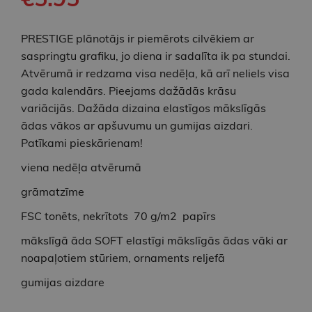
PRESTIGE plānotājs ir piemērots cilvēkiem ar
saspringtu grafiku, jo diena ir sadalīta ik pa stundai.
Atvērumā ir redzama visa nedēļa, kā arī neliels visa
gada kalendārs. Pieejams dažādās krāsu
variācijās. Dažāda dizaina elastīgos mākslīgās
ādas vākos ar apšuvumu un gumijas aizdari.
Patīkami pieskārienam!
viena nedēļa atvērumā
grāmatzīme
FSC tonēts, nekrītots 70 g/m2 papīrs
mākslīgā āda SOFT elastīgi mākslīgās ādas vāki ar
noapaļotiem stūriem, ornaments reljefā
gumijas aizdare