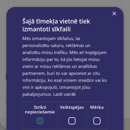
×
Šajā tīmekļa vietnē tiek
Dalies sociālajos tīklos:
izmantoti sīkfaili
Mēs izmantojam sīkfailus, lai
personalizētu saturu, reklāmas un
analizētu mūsu trafiku. Mēs arī kopīgojam
informāciju par to, kā jūs lietojat mūsu
vietni ar mūsu reklāmas un analītikas
partneriem, kuri to var apvienot ar citu
informāciju, ko esat viņiem sniedzis vai ko
Līdzīgas preces
viņi ir apkopojuši, izmantojot jūsu
pakalpojumus.
Lasīt vairāk
Ieskaties, varbūt noder
Strikti
Veiktspējas
Mērķa
nepieciešamie