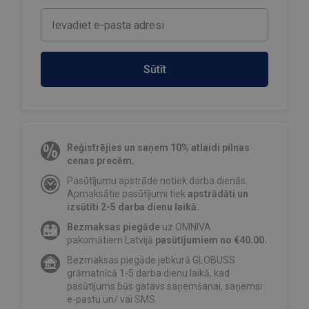
Sūtīt
Reģistrējies un saņem 10% atlaidi pilnas
cenas precēm.
Pasūtījumu apstrāde notiek darba dienās.
Apmaksātie pasūtījumi tiek
apstrādāti un
izsūtīti 2-5 darba dienu laikā.
Bezmaksas piegāde
uz OMNIVA
pakomātiem Latvijā
pasūtījumiem no €40.00.
Bezmaksas piegāde jebkurā GLOBUSS
grāmatnīcā 1-5 darba dienu laikā, kad
pasūtījums būs gatavs saņemšanai, saņemsi
e-pastu un/ vai SMS.