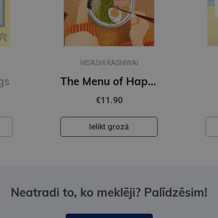
HISASHI KASHIWAI
gs
The Menu of Happiness
€11.90
Ielikt grozā
Neatradi to, ko meklēji? Palīdzēsim!