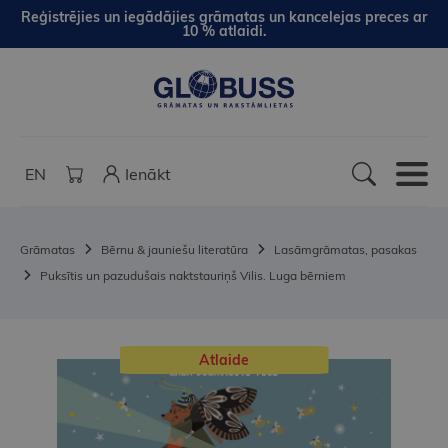
Reģistrējies un iegādājies grāmatas un kancelejas preces ar
10 % atlaidi.
EN
Ienākt
Grāmatas
Bērnu & jauniešu literatūra
Lasāmgrāmatas, pasakas
Puksītis un pazudušais naktstauriņš Vilis. Luga bērniem
Atlaide