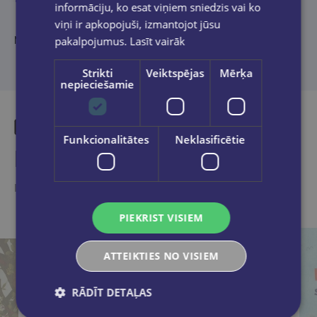
informāciju, ko esat viņiem sniedzis vai ko
viņi ir apkopojuši, izmantojot jūsu
pakalpojumus.
Lasīt vairāk
Māksliniece: Liene Vilmane
Strikti
Veiktspējas
Mērķa
nepieciešamie
Funkcionalitātes
Neklasificētie
Līdzīgas preces
Ieskaties, varbūt noder
PIEKRIST VISIEM
ATTEIKTIES NO VISIEM
RĀDĪT DETAĻAS