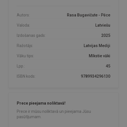
Autors:
Rasa Bugavičute - Pēce
Valoda:
Latviešu
Izdošanas gads:
2025
Ražotājs:
Latvijas Mediji
Vāku tips:
Mīkstie vāki
Lpp.:
45
ISBN kods:
9789934296130
Prece pieejama noliktavā!
Prece ir mūsu noliktavā un pieejama Jūsu
pasūtījumam.