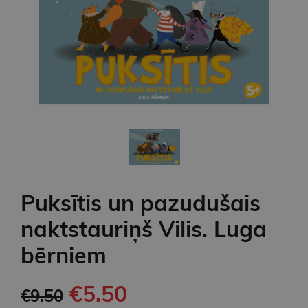
Puksītis un pazudušais
naktstauriņš Vilis. Luga
bērniem
€5.50
€9.50