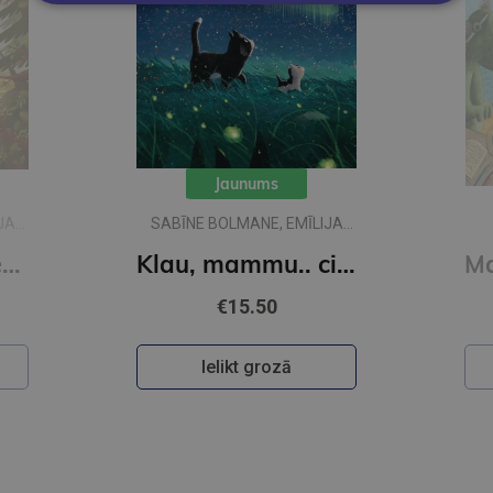
Jaunums
JA
SABĪNE BOLMANE, EMĪLIJA
DŽUBAKA
Klau, tēti.. vai desmit ir daudz?
Klau, mammu.. ciik liela ir pasaule?
€15.50
Ielikt grozā