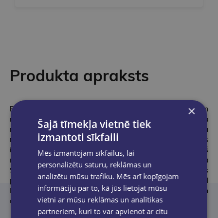
Produkta apraksts
×
Rasa Bugavičute–Pēce (1988)
ir godalgota dramaturģe un
rakstniece, kas darbojas gan teātrī, gan literatūrā un kino. Viena
Šajā tīmekļa vietnē tiek
no viņas daiļrades centrālajām tēmām ir bērnu un jauniešu
izmantoti sīkfaili
mentālā veselība un ģimenes psiholoģija, apkārtējās vides
ietekme un empātija. Autores godalgotais darbs “Puika, kurš
Mēs izmantojam sīkfailus, lai
redzēja tumsā” (2019) gan saņēma VKKF atbalstu, gan ieguva
personalizētu saturu, reklāmas un
Starptautisko Jāņa Baltvilka balvu (2020), gan tika iekļauts
analizētu mūsu trafiku. Mēs arī kopīgojam
prestižajā White Ravens katalogā (2020) un International
informāciju par to, kā jūs lietojat mūsu
Board on Books for Young People (IBBY) Goda sarakstā, gan
vietni ar mūsu reklāmas un analītikas
arī tika izdots vismaz 5 valodās.
partneriem, kuri to var apvienot ar citu