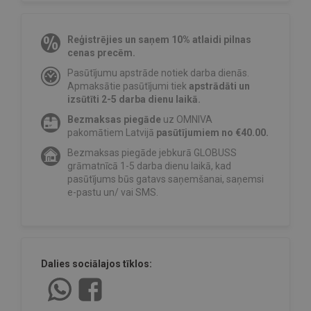
Reģistrējies un saņem 10% atlaidi pilnas
cenas precēm.
Pasūtījumu apstrāde notiek darba dienās.
Apmaksātie pasūtījumi tiek
apstrādāti un
izsūtīti 2-5 darba dienu laikā.
Bezmaksas piegāde
uz OMNIVA
pakomātiem Latvijā
pasūtījumiem no €40.00.
Bezmaksas piegāde jebkurā GLOBUSS
grāmatnīcā 1-5 darba dienu laikā, kad
pasūtījums būs gatavs saņemšanai, saņemsi
e-pastu un/ vai SMS.
Dalies sociālajos tīklos: