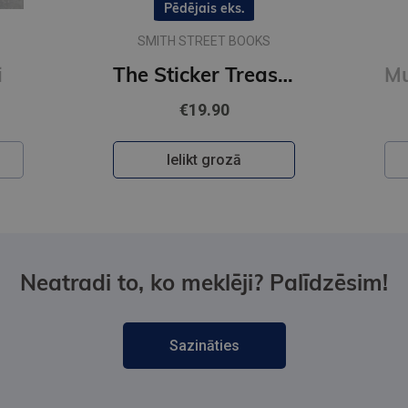
Pēdējais eks.
SMITH STREET BOOKS
i
The Sticker Treasury of Woodland Adventures : An eclectic book of stickers for journaling, collaging
€19.90
Ielikt grozā
Neatradi to, ko meklēji? Palīdzēsim!
Sazināties