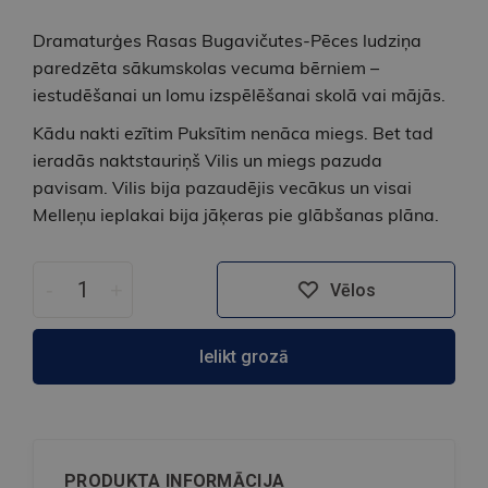
Dramaturģes Rasas Bugavičutes-Pēces ludziņa
paredzēta sākumskolas vecuma bērniem –
iestudēšanai un lomu izspēlēšanai skolā vai mājās.
Kādu nakti ezītim Puksītim nenāca miegs. Bet tad
ieradās naktstauriņš Vilis un miegs pazuda
pavisam. Vilis bija pazaudējis vecākus un visai
Melleņu ieplakai bija jāķeras pie glābšanas plāna.
-
+
Vēlos
Ielikt grozā
PRODUKTA INFORMĀCIJA