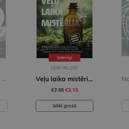
Izdevīgi
LIENE MILLERE
Mate : the highly anticipated companion novel to Bride from the author of The Love Hypothesis
Veļu laika mistērija. Vakara romāns
€7.95
€3.15
Ielikt grozā