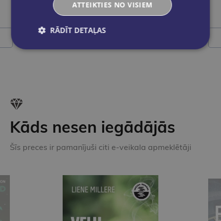
ATTEIKTIES NO VISIEM
€3.55
RĀDĪT DETAĻAS
Ielikt grozā
Kāds nesen iegādājās
Šīs preces ir pamanījuši citi e-veikala apmeklētāji