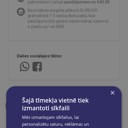
pakomātiem Latvijā
pasūtījumiem no €40.00.
Bezmaksas piegāde jebkurā GLOBUSS
grāmatnīcā 1-5 darba dienu laikā, kad
pasūtījums būs gatavs saņemšanai, saņemsi
e-pastu un/ vai SMS.
Dalies sociālajos tīklos:
×
Šajā tīmekļa vietnē tiek
izmantoti sīkfaili
Līdzīgas preces
Mēs izmantojam sīkfailus, lai
personalizētu saturu, reklāmas un