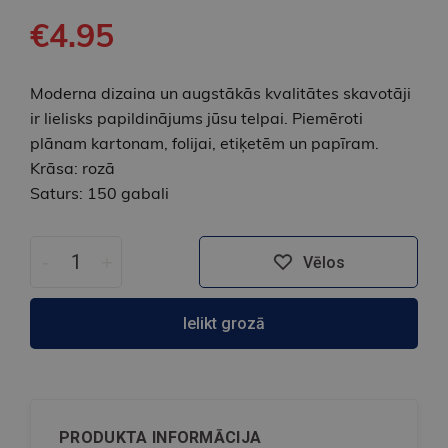
€4.95
Moderna dizaina un augstākās kvalitātes skavotāji
ir lielisks papildinājums jūsu telpai. Piemēroti
plānam kartonam, folijai, etiķetēm un papīram.
Krāsa: rozā
Saturs: 150 gabali
-
+
Vēlos
Ielikt grozā
PRODUKTA INFORMĀCIJA