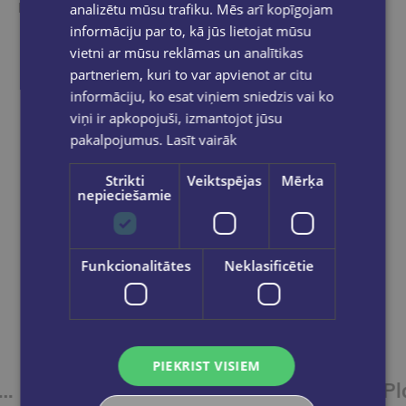
Ieskaties, varbūt noder
analizētu mūsu trafiku. Mēs arī kopīgojam
informāciju par to, kā jūs lietojat mūsu
vietni ar mūsu reklāmas un analītikas
partneriem, kuri to var apvienot ar citu
informāciju, ko esat viņiem sniedzis vai ko
viņi ir apkopojuši, izmantojot jūsu
pakalpojumus.
Lasīt vairāk
Strikti
Veiktspējas
Mērķa
nepieciešamie
Funkcionalitātes
Neklasificētie
PIEKRIST VISIEM
iedēji papīram 25mm,10gab., Bloom
Pildspalvu turētājs, Bloom