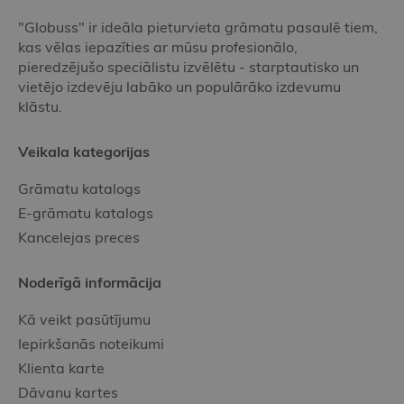
"Globuss" ir ideāla pieturvieta grāmatu pasaulē tiem,
kas vēlas iepazīties ar mūsu profesionālo,
pieredzējušo speciālistu izvēlētu - starptautisko un
vietējo izdevēju labāko un populārāko izdevumu
klāstu.
Veikala kategorijas
Grāmatu katalogs
E-grāmatu katalogs
Kancelejas preces
Noderīgā informācija
Kā veikt pasūtījumu
Iepirkšanās noteikumi
Klienta karte
Dāvanu kartes