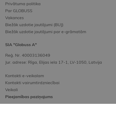
Privātuma politika
Par GLOBUSS
Vakances
Biežāk uzdotie jautājumi (BUJ)
Biežāk uzdotie jautājumi par e-grāmatām
SIA "Globuss A"
Reģ. Nr. 40003136049
Jur. adrese: Rīga, Elijas iela 17-1, LV-1050, Latvija
Kontakti e-veikalam
Kontakti vairumtirdzniecībai
Veikali
Pieejamības paziņojums