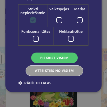
Strikti
Veiktspējas
Mērķa
nepieciešamie
Līdzīgas preces
Funkcionalitātes
Neklasificētie
Ieskaties, varbūt noder
PIEKRIST VISIEM
ATTEIKTIES NO VISIEM
RĀDĪT DETAĻAS