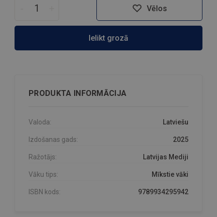
-
+
Vēlos
Ielikt grozā
PRODUKTA INFORMĀCIJA
Valoda:
Latviešu
Izdošanas gads:
2025
Ražotājs:
Latvijas Mediji
Vāku tips:
Mīkstie vāki
ISBN kods:
9789934295942