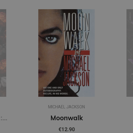
MICHAEL JACKSON
Hunting Adeline : #2 Cat and Mouse Duet (s)
Moonwalk
€12.90