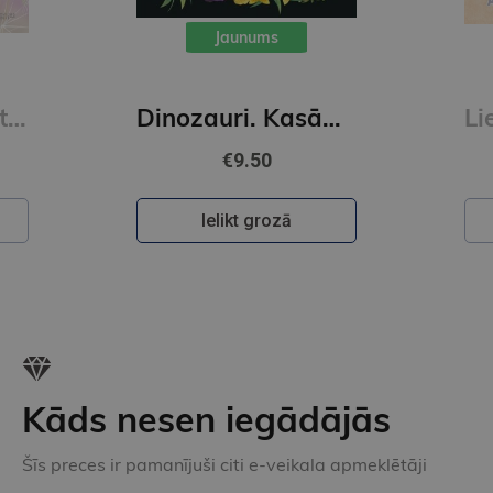
Jaunums
Skudriņa Kāpēcīte. Burti
Dinozauri. Kasāmgrāmata
€9.50
Ielikt grozā
Kāds nesen iegādājās
Šīs preces ir pamanījuši citi e-veikala apmeklētāji