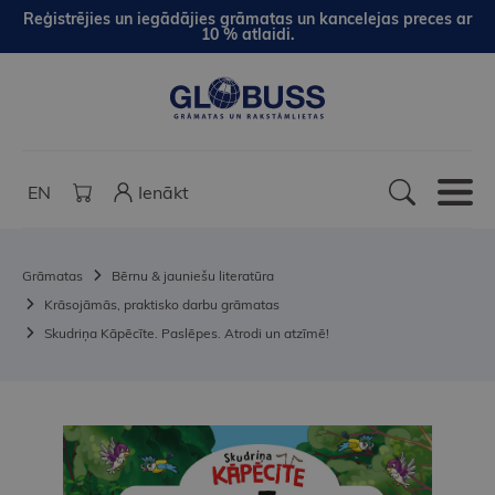
Reģistrējies un iegādājies grāmatas un kancelejas preces ar
10 % atlaidi.
EN
Ienākt
Grāmatas
Bērnu & jauniešu literatūra
Krāsojāmās, praktisko darbu grāmatas
Skudriņa Kāpēcīte. Paslēpes. Atrodi un atzīmē!