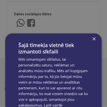
Dalies sociālajos tīklos:
×
Šajā tīmekļa vietnē tiek
izmantoti sīkfaili
Mēs izmantojam sīkfailus, lai
personalizētu saturu, reklāmas un
Produkta apraksts
analizētu mūsu trafiku. Mēs arī kopīgojam
informāciju par to, kā jūs lietojat mūsu
vietni ar mūsu reklāmas un analītikas
Tulkotāja Jana Egle
partneriem, kuri to var apvienot ar citu
Ilustrācijas – Gintars Jocjus
informāciju, ko esat viņiem sniedzis vai ko
viņi ir apkopojuši, izmantojot jūsu
pakalpojumus.
Lasīt vairāk