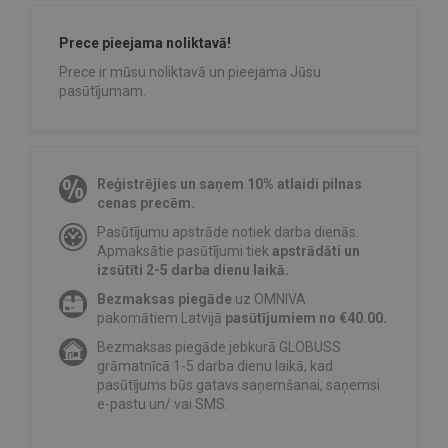
Prece pieejama noliktavā!
Prece ir mūsu noliktavā un pieejama Jūsu
pasūtījumam.
Reģistrējies un saņem 10% atlaidi pilnas
cenas precēm.
Pasūtījumu apstrāde notiek darba dienās.
Apmaksātie pasūtījumi tiek
apstrādāti un
izsūtīti 2-5 darba dienu laikā.
Bezmaksas piegāde
uz OMNIVA
pakomātiem Latvijā
pasūtījumiem no €40.00.
Bezmaksas piegāde jebkurā GLOBUSS
grāmatnīcā 1-5 darba dienu laikā, kad
pasūtījums būs gatavs saņemšanai, saņemsi
e-pastu un/ vai SMS.