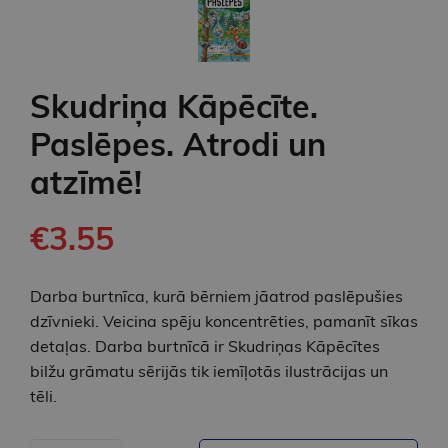
Skudriņa Kāpēcīte.
Paslēpes. Atrodi un
atzīmē!
€3.55
Darba burtnīca, kurā bērniem jāatrod paslēpušies
dzīvnieki. Veicina spēju koncentrēties, pamanīt sīkas
detaļas. Darba burtnīcā ir Skudriņas Kāpēcītes
bilžu grāmatu sērijās tik iemīļotās ilustrācijas un
tēli.