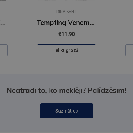
RINA KENT
Restitution : #3 Edge of Darkness series : delux paperback featuring exclusive character artwork
Tempting Venom : #3 The Vipers series
€11.90
Ielikt grozā
Neatradi to, ko meklēji? Palīdzēsim!
Sazināties