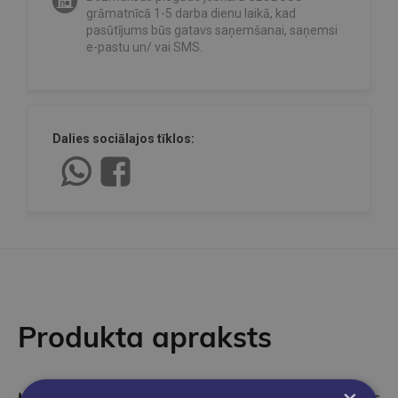
grāmatnīcā 1-5 darba dienu laikā, kad
pasūtījums būs gatavs saņemšanai, saņemsi
e-pastu un/ vai SMS.
Dalies sociālajos tīklos:
Produkta apraksts
Maija Priedīte
(1986) piedalījusies Literārās Akadēmijas Dzejas