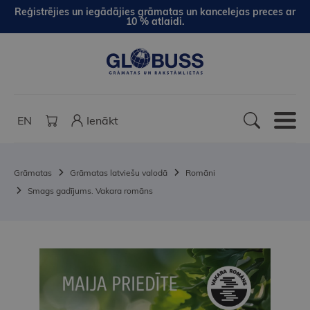
Reģistrējies un iegādājies grāmatas un kancelejas preces ar
10 % atlaidi.
EN
Ienākt
Grāmatas
Grāmatas latviešu valodā
Romāni
Smags gadījums. Vakara romāns