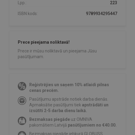
Lpp.:
223
ISBN kods:
9789934295447
Prece pieejama noliktavā!
Prece ir mūsu noliktavā un pieejama Jūsu
pasūtījumam.
Reģistrējies un saņem 10% atlaidi pilnas
cenas precēm.
Pasūtījumu apstrāde notiek darba dienās.
Apmaksātie pasūtījumi tiek
apstrādāti un
izsūtīti 2-5 darba dienu laikā.
Bezmaksas piegāde
uz OMNIVA
pakomātiem Latvijā
pasūtījumiem no €40.00.
Bezmaksas piegāde jebkurā GLOBUSS