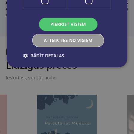
nevar nepievērst uzmanību pievilcīgajai valodas izjūtai. Šis
grāmata jālasa arī tiem, kas nav “Vakara romānu” fani. Viens
vai divi vakari – un Tu, iespējams, sajūsmā /Aivars Eipurs/
PIEKRIST VISIEM
ATTEIKTIES NO VISIEM
RĀDĪT DETAĻAS
Līdzīgas preces
Ieskaties, varbūt noder