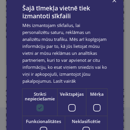
×
meistarklasē (2019), publicējusies literārajos izdevumos
Šajā tīmekļa vietnē tiek
"Satori", "puncummagazine.lv" un "Domuzīme". 2024. gadā
izmantoti sīkfaili
Valtera Dakšas apgādā klajā nāca debijas krājums "maijas
priedītes pirmais dzejoļu krājums". Romāns “Smags gadījums”
Mēs izmantojam sīkfailus, lai
ieguva debijas balvu oriģinālliteratūras konkursā “Vakara
personalizētu saturu, reklāmas un
romāns 2025”.
analizētu mūsu trafiku. Mēs arī kopīgojam
informāciju par to, kā jūs lietojat mūsu
vietni ar mūsu reklāmas un analītikas
partneriem, kuri to var apvienot ar citu
informāciju, ko esat viņiem sniedzis vai ko
viņi ir apkopojuši, izmantojot jūsu
Atsauksmes
pakalpojumus.
Lasīt vairāk
A
utores pirmais romāns, drosmīgs, uz to vairāk nekā citreiz
Strikti
Veiktspējas
Mērķa
vedina “es” forma, ko tur liegties. Pat ja sākumā apsvērta doma
nepieciešamie
to izdot ar pseidonīmu, rakstniece bijusi spiesta sev atzīt, ka bez
drosmes nav jēgas rakstīt. Toties vīrietim gan te piešķirts
pseidonīms – Revolūcija. Vai viņš pats to zina? Revolūcijas
vienmēr piesaista uzmanību, vai tā būtu franču buržuāziskā vai
Funkcionalitātes
Neklasificētie
glikozes revolūcija. Atpazīstamo situāciju un emociju krellēs