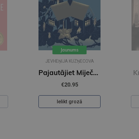
Jaunums
JEVHEŅIJA KUZŅECOVA
Pajautājiet Miječkai
K
€20.95
Ielikt grozā