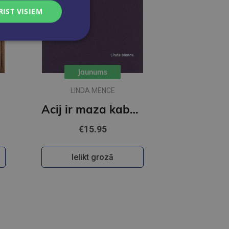
RIST VISIEM
Jaunums
LINDA MENCE
Acij ir maza kabatiņa
€15.95
Ielikt grozā