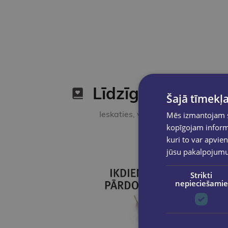
Līdzīgas preces
Šajā tīmekļa
Ieskaties, varbūt noder
Mēs izmantojam sī
kopīgojam informā
kuri to var apvien
jūsu pakalpojum
Strikti
nepieciešamie