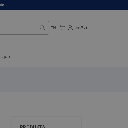
idi.
EN
Ienākt
cījumi
PRODUKTA