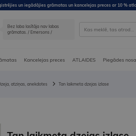
istrējies un iegādājies grāmatas un kancelejas preces ar 10 % atla
Bez laba lasītāja nav labas
grāmatas. / Emersons /
āmatas
Kancelejas preces
ATLAIDES
Piegādes nosa
zeja, atziņas, anekdotes
Tan laikmeta dzejas izlase
Tan laikmeta dzejas izlase