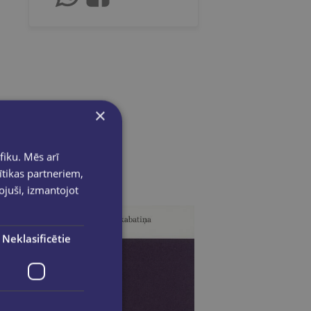
×
fiku. Mēs arī
ītikas partneriem,
pojuši, izmantojot
Neklasificētie