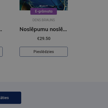
E-grāmata
DENS BRAUNS
OBUSS - Citroni
Noslēpumu noslēpums (e-grāmata)
€29.50
Pieslēdzies
āties