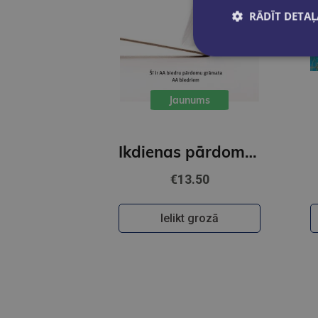
RĀDĪT DETAĻ
Jaunums
Ikdienas pārdomas
€13.50
Ielikt grozā