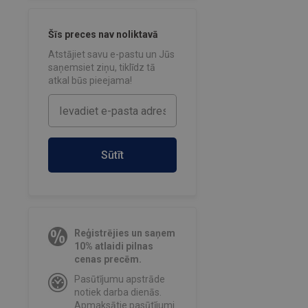
Šīs preces nav noliktavā
Atstājiet savu e-pastu un Jūs
saņemsiet ziņu, tiklīdz tā
atkal būs pieejama!
Sūtīt
Reģistrējies un saņem
10% atlaidi pilnas
cenas precēm.
Pasūtījumu apstrāde
notiek darba dienās.
Apmaksātie pasūtījumi