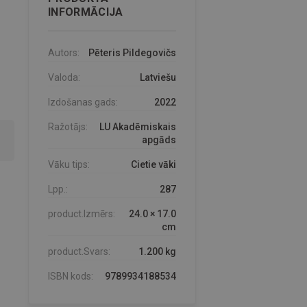
INFORMĀCIJA
Autors:
Pēteris Pildegovičs
Valoda:
Latviešu
Izdošanas gads:
2022
Ražotājs:
LU Akadēmiskais
apgāds
Vāku tips:
Cietie vāki
Lpp.:
287
product.Izmērs:
24.0 × 17.0
cm
product.Svars:
1.200 kg
ISBN kods:
9789934188534