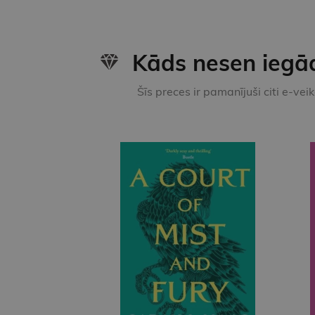
Kāds nesen iegā
Šīs preces ir pamanījuši citi e-vei