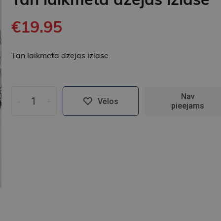
€19.95
Tan laikmeta dzejas izlase.
Nav
-
+
Vēlos
pieejams