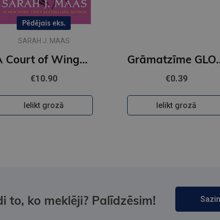
Pēdējais eks.
SARAH J. MAAS
A Court of Wings and Ruin : 3
Grāmatzīme GL
€10.90
€0.39
Ielikt grozā
Ielikt grozā
i to, ko meklēji? Palīdzēsim!
Sazin