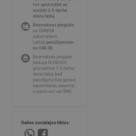
tiek
apstrādāti un
izsūtīti 2-5 darba
dienu laikā.
Bezmaksas piegāde
uz OMNIVA
pakomātiem
Latvijā
pasūtījumiem
no €40.00.
Bezmaksas piegāde
jebkurā GLOBUSS
grāmatnīcā 1-5 darba
dienu laikā, kad
pasūtījums būs gatavs
saņemšanai, saņemsi
e-pastu un/ vai SMS.
Dalies sociālajos tīklos: