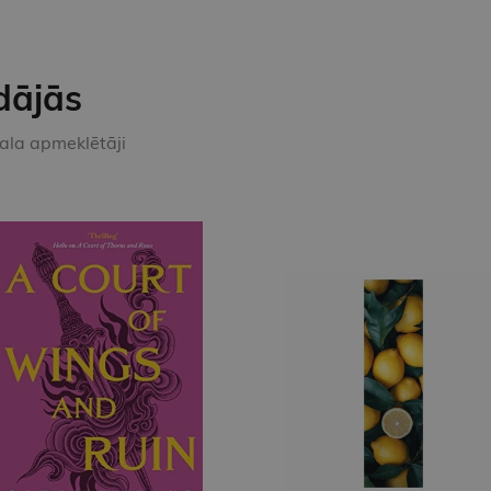
dājās
kala apmeklētāji