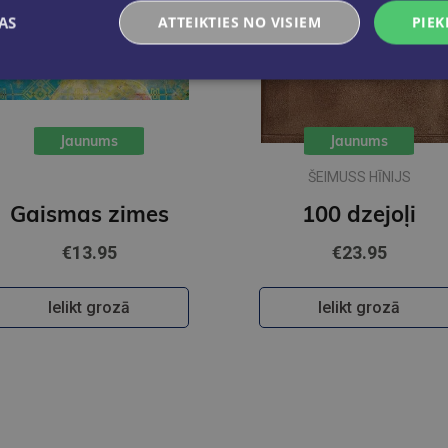
AS
ATTEIKTIES NO VISIEM
PIEK
Jaunums
Jaunums
ŠEIMUSS HĪNIJS
Gaismas zimes
100 dzejoļi
€13.95
€23.95
Ielikt grozā
Ielikt grozā