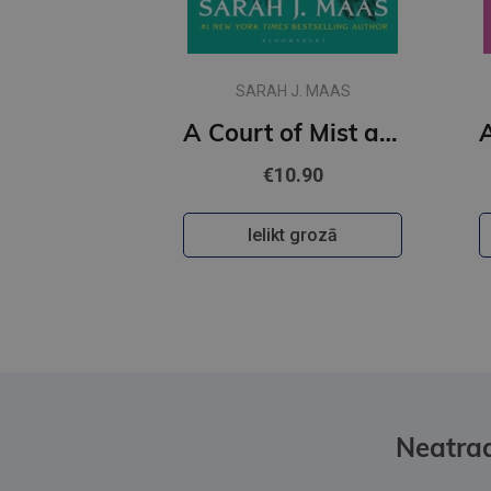
SARAH J. MAAS
A Court of Mist and Fury : 2
€10.90
Ielikt grozā
Neatrad