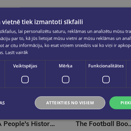
 vietnē tiek izmantoti sīkfaili
kfailus, lai personalizētu saturu, reklāmas un analizētu mūsu tra
ciju par to, kā jūs lietojat mūsu vietni ar mūsu reklāmas un anal
ot ar citu informāciju, ko esat viņiem sniedzis vai ko viņi ir apko
us.
Lasīt vairāk
Veiktspējas
Mērķa
Funkcionalitātes
AS
ATTEIKTIES NO VISIEM
PIEK
Pēdējais eks.
MICKAEL CORREIA, JEAN-
DK
CHRISTOPHE DEVENEY
A People's History of Football : A Graphic Chronicle
The Football Book : D