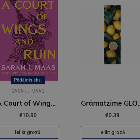
Pēdējais eks.
SARAH J. MAAS
A Court of Wings and Ruin : 3
Grāmatzīme GL
€10.90
€0.39
Ielikt grozā
Ielikt grozā