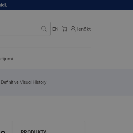
idi.
EN
Ienākt
cījumi
Definitive Visual History
ve
PRODUKTA