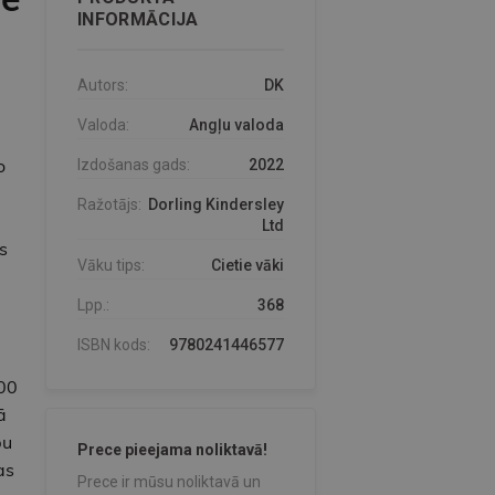
INFORMĀCIJA
Autors:
DK
Valoda:
Angļu valoda
o
Izdošanas gads:
2022
Ražotājs:
Dorling Kindersley
Ltd
s
Vāku tips:
Cietie vāki
Lpp.:
368
ISBN kods:
9780241446577
000
ā
bu
Prece pieejama noliktavā!
as
Prece ir mūsu noliktavā un