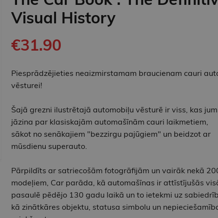
Visual History
€31.90
Piesprādzējieties neaizmirstamam braucienam cauri aut
vēsturei!
Šajā grezni ilustrētajā automobiļu vēsturē ir viss, kas jum
jāzina par klasiskajām automašīnām cauri laikmetiem,
sākot no senākajiem "bezzirgu pajūgiem" un beidzot ar
mūsdienu superauto.
Pārpildīts ar satriecošām fotogrāfijām un vairāk nekā 2
modeļiem, Car parāda, kā automašīnas ir attīstījušās vis
pasaulē pēdējo 130 gadu laikā un to ietekmi uz sabiedrī
kā zinātkāres objektu, statusa simbolu un nepieciešamīb