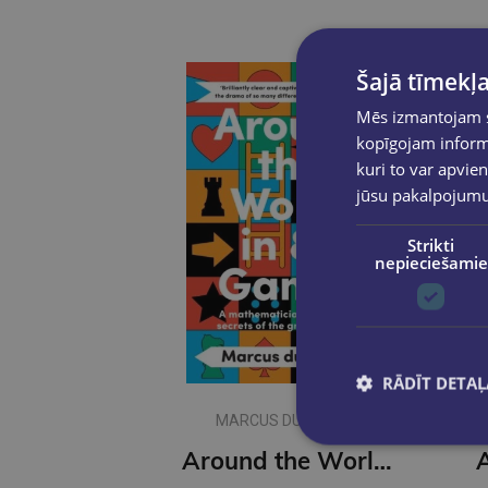
Šajā tīmekļa
Mēs izmantojam sī
kopīgojam informā
kuri to var apvien
jūsu pakalpojum
Strikti
nepieciešamie
RĀDĪT DETAĻ
MARCUS DU SAUTOY
Around the World in 80 Games : A Mathematician Unlocks the Secrets of the Greatest Games (s)