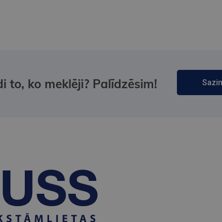
i to, ko meklēji? Palīdzēsim!
Sazin