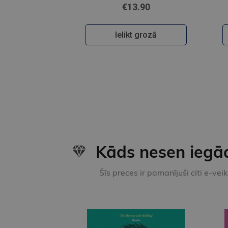
€13.90
Ielikt grozā
Kāds nesen iegā
Šīs preces ir pamanījuši citi e-vei