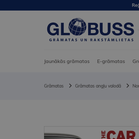
Reģ
Jaunākās grāmatas
E-grāmatas
Gr
Grāmatas
Grāmatas angļu valodā
Non