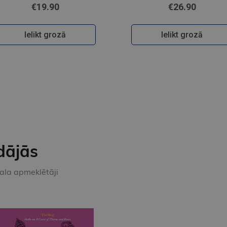
€19.90
€26.90
Ielikt grozā
Ielikt grozā
dājās
kala apmeklētāji