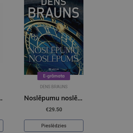
E-grāmata
DENS BRAUNS
OBUSS - Citroni
Noslēpumu noslēpums (e-grāmata)
€29.50
Pieslēdzies