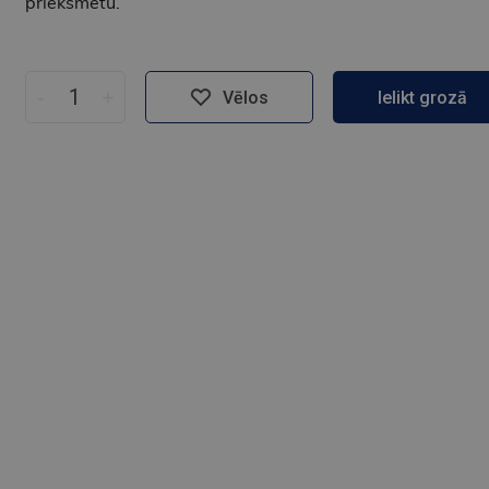
priekšmetu.
-
+
Vēlos
Ielikt grozā