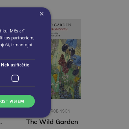
×
fiku. Mēs arī
ītikas partneriem,
pojuši, izmantojot
Neklasificētie
RIST VISIEM
WILLIAM ROBINSON
K Sports Guides
The Wild Garden