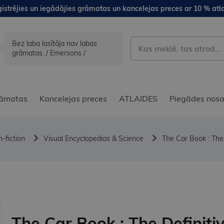
istrējies un iegādājies grāmatas un kancelejas preces ar 10 % atla
Bez laba lasītāja nav labas
grāmatas. / Emersons /
āmatas
Kancelejas preces
ATLAIDES
Piegādes nosa
-fiction
Visual Encyclopedias & Science
The Car Book : The 
The Car Book : The Definiti