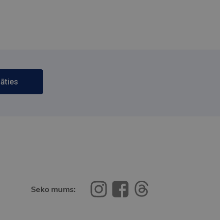
āties
Seko mums: