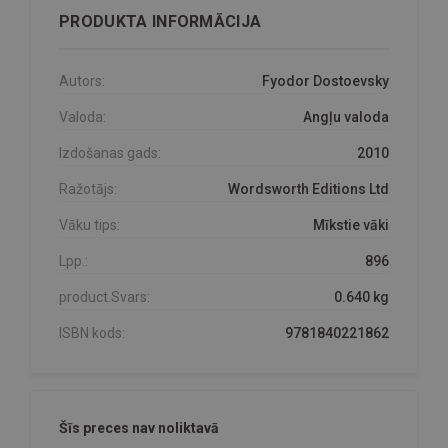
PRODUKTA INFORMĀCIJA
Autors:
Fyodor Dostoevsky
Valoda:
Angļu valoda
Izdošanas gads:
2010
Ražotājs:
Wordsworth Editions Ltd
Vāku tips:
Mīkstie vāki
Lpp.:
896
product.Svars:
0.640 kg
ISBN kods:
9781840221862
Šīs preces nav noliktavā