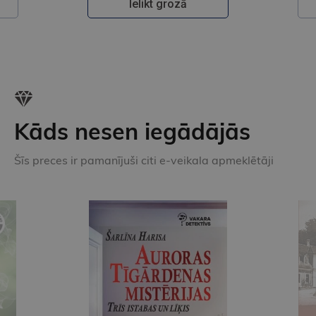
Ielikt grozā
Kāds nesen iegādājās
Šīs preces ir pamanījuši citi e-veikala apmeklētāji