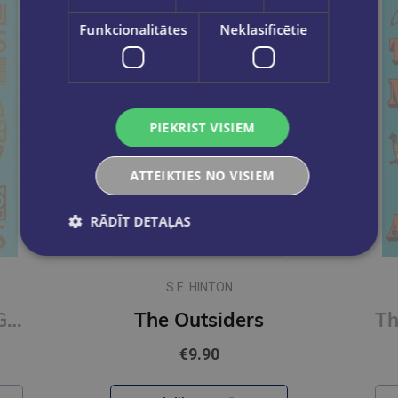
Funkcionalitātes
Neklasificētie
PIEKRIST VISIEM
ATTEIKTIES NO VISIEM
RĀDĪT DETAĻAS
S.E. HINTON
On Happiness : Gilded Pocket Edition (Arcturus Ornate Classics)
The Outsiders
€9.90