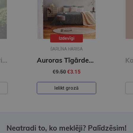
Izdevīgi
ŠARLĪNA HARISA
Veļu laika mistērija. Vakara romāns
Auroras Tīgārdenas mistērijas. Trīs istabas un līķis
€9.50
€3.15
Ielikt grozā
Neatradi to, ko meklēji? Palīdzēsim!