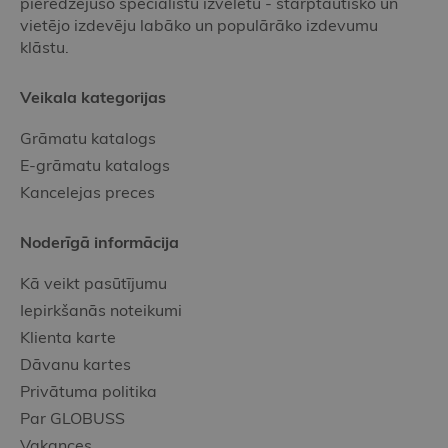
pieredzējušo speciālistu izvēlētu - starptautisko un
vietējo izdevēju labāko un populārāko izdevumu
klāstu.
Veikala kategorijas
Grāmatu katalogs
E-grāmatu katalogs
Kancelejas preces
Noderīgā informācija
Kā veikt pasūtījumu
Iepirkšanās noteikumi
Klienta karte
Dāvanu kartes
Privātuma politika
Par GLOBUSS
Vakances