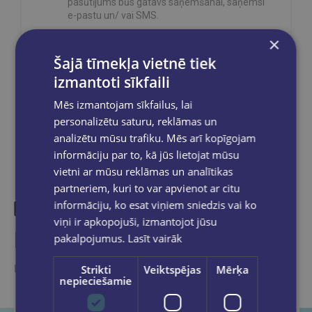
pasūtījums būs gatavs saņemšanai, saņemsi
e-pastu un/ vai SMS.
×
Šajā tīmekļa vietnē tiek
izmantoti sīkfaili
Dalies sociālajos tīklos:
Mēs izmantojam sīkfailus, lai
personalizētu saturu, reklāmas un
analizētu mūsu trafiku. Mēs arī kopīgojam
informāciju par to, kā jūs lietojat mūsu
vietni ar mūsu reklāmas un analītikas
partneriem, kuri to var apvienot ar citu
informāciju, ko esat viņiem sniedzis vai ko
viņi ir apkopojuši, izmantojot jūsu
Līdzīgas preces
pakalpojumus.
Lasīt vairāk
Ieskaties, varbūt noder
Strikti
Veiktspējas
Mērķa
nepieciešamie