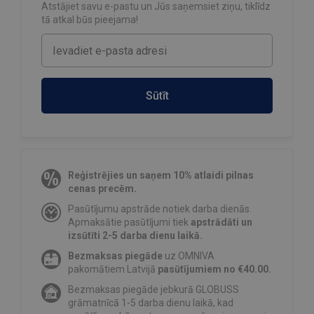
Atstājiet savu e-pastu un Jūs saņemsiet ziņu, tiklīdz
tā atkal būs pieejama!
Sūtīt
Reģistrējies un saņem 10% atlaidi pilnas
cenas precēm.
Pasūtījumu apstrāde notiek darba dienās.
Apmaksātie pasūtījumi tiek
apstrādāti un
izsūtīti 2-5 darba dienu laikā.
Bezmaksas piegāde
uz OMNIVA
pakomātiem Latvijā
pasūtījumiem no €40.00.
Bezmaksas piegāde jebkurā GLOBUSS
grāmatnīcā 1-5 darba dienu laikā, kad