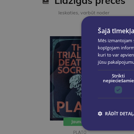
Līdzīgas preces
Ieskaties, varbūt noder
Šajā tīmekļa
Mēs izmantojam sī
kopīgojam informā
kuri to var apvien
jūsu pakalpojum
Strikti
nepieciešamie
RĀDĪT DETAĻ
Jaunums
PLATO