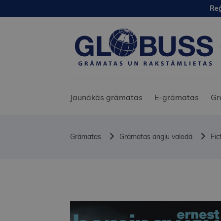
Reģ
Jaunākās grāmatas
E-grāmatas
Gr
Grāmatas
Grāmatas angļu valodā
Fic