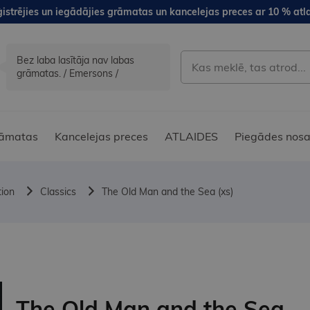
istrējies un iegādājies grāmatas un kancelejas preces ar 10 % atla
Bez laba lasītāja nav labas
grāmatas. / Emersons /
āmatas
Kancelejas preces
ATLAIDES
Piegādes nosa
tion
Classics
The Old Man and the Sea (xs)
The Old Man and the Sea