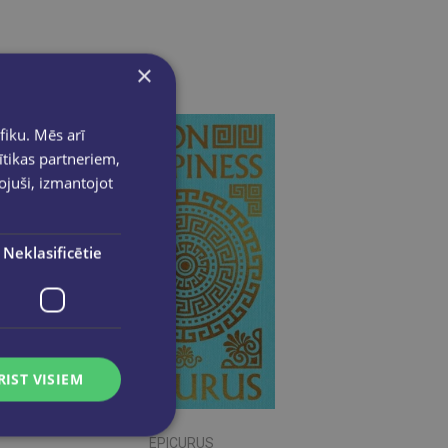
×
fiku. Mēs arī
ītikas partneriem,
pojuši, izmantojot
Neklasificētie
RIST VISIEM
EPICURUS