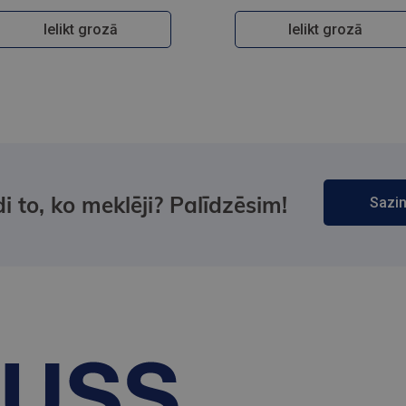
Ielikt grozā
Ielikt grozā
i to, ko meklēji? Palīdzēsim!
Sazin