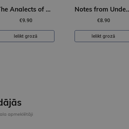
The Analects of Confucius : Illustrated Pocket Edition with Ribbon Marker
Notes from Underground : Gilded Pocket Edition 
€9.90
€8.90
Ielikt grozā
Ielikt grozā
dājās
kala apmeklētāji