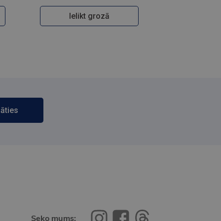
Ielikt grozā
āties
Seko mums: