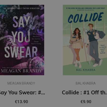
MEAGAN BRANDY
BAL KHABRA
Say You Swear: #1 Boys of Avix series : The smash-hit TikTok sensation
Collide : #1
€13.90
€9.90