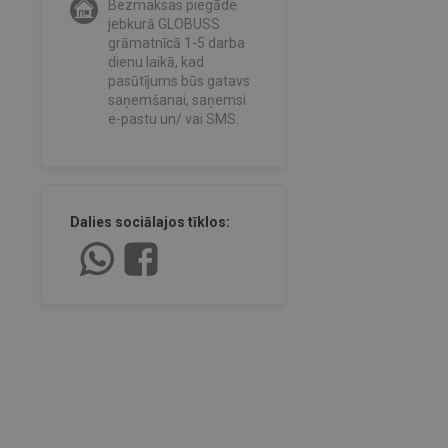
Bezmaksas piegāde
jebkurā GLOBUSS
grāmatnīcā 1-5 darba
dienu laikā, kad
pasūtījums būs gatavs
saņemšanai, saņemsi
e-pastu un/ vai SMS.
Dalies sociālajos tīklos: