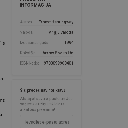
INFORMĀCIJA
Autors:
Ernest Hemingway
Valoda:
Angļu valoda
jis
Izdošanas gads:
1994
Ražotājs:
Arrow Books Ltd
ISBN kods:
9780099908401
ja
Šīs preces nav noliktavā
Atstājiet savu e-pastu un Jūs
ums
saņemsiet ziņu, tiklīdz tā
atkal būs pieejama!
jā
m