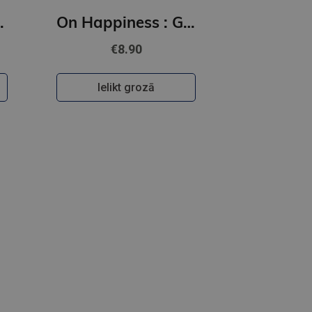
(Arcturus Ornate Classics)
On Happiness : Gilded Pocket Edition (Arcturus Ornate Classics)
€8.90
Ielikt grozā