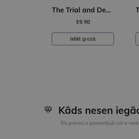
The Trial and Death of Socrates : Illustrated Pocket Edition with Ribbon Marker
€9.90
Ielikt grozā
Kāds nesen iegā
Šīs preces ir pamanījuši citi e-vei