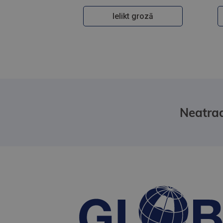
Ielikt grozā
Neatrad