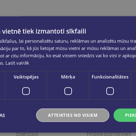
 vietnē tiek izmantoti sīkfaili
kfailus, lai personalizētu saturu, reklāmas un analizētu mūsu tra
ciju par to, kā jūs lietojat mūsu vietni ar mūsu reklāmas un anal
ot ar citu informāciju, ko esat viņiem sniedzis vai ko viņi ir apko
us.
Lasīt vairāk
Veiktspējas
Mērķa
Funkcionalitātes
AS
ATTEIKTIES NO VISIEM
PIEK
Jaunums
CONFUCIUS
FYODOR DOSTOEVSKY