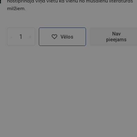
nostiprināja viņa vietu kā vienu no mūsdienu literatūras
milžiem.
Nav
-
+
Vēlos
pieejams