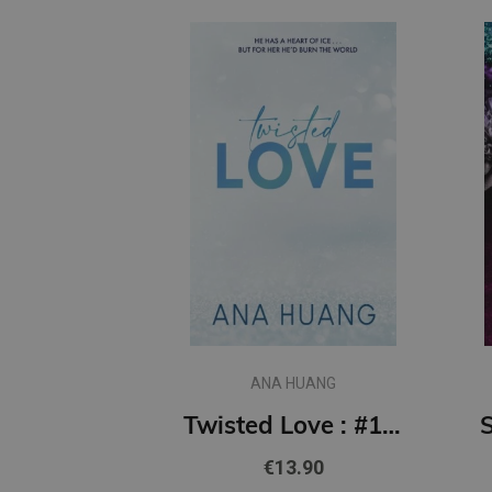
ANA HUANG
Twisted Love : #1 Twisted series - the TikTok sensation! Fall into a world of addictive romance...
€13.90