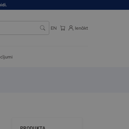
idi.
EN
Ienākt
cījumi
PRODUKTA