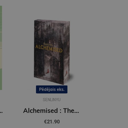
Pēdējais eks.
SENLINYU
 Off the Ice series
Alchemised : The global fantasy sensation with exclusive features
€21.90