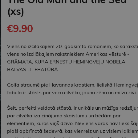
(xs)
€9.90
Viens no izcilākajiem 20. gadsimta romāniem, ko sarakstī
viens no izcilākajiem rakstniekiem Amerikas vēsturē -
GRĀMATA, KURA ERNESTU HEMINGVEJU NOBELA
BALVAS LITERATŪRĀ
Golfa straumē pie Havannas krastiem, lieliskā Hemingve
fabula ir stāsts par vecu cilvēku, jaunu zēnu un milzu zivi.
Šeit, perfekti veidotā stāstā, ir unikāls un mūžīgs redzēj
par cilvēka izaicinājuma skaistumu un bēdām par
elementiem, kuros viņš dzīvo. Neviens vārds nav lieks ša
plaši apbrīnotā šedevrā, kas vienreiz un uz visiem laikie