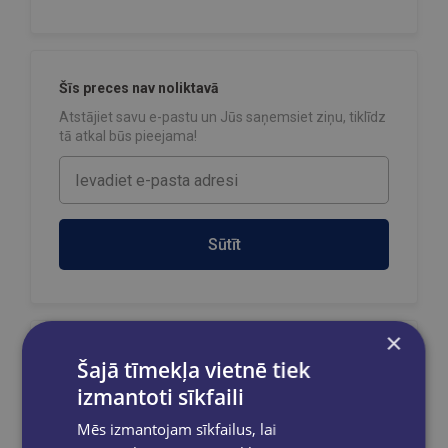
Šīs preces nav noliktavā
Atstājiet savu e-pastu un Jūs saņemsiet ziņu, tiklīdz
tā atkal būs pieejama!
Sūtīt
×
Reģistrējies un saņem 10% atlaidi pilnas
Šajā tīmekļa vietnē tiek
cenas precēm.
izmantoti sīkfaili
Pasūtījumu apstrāde notiek darba dienās.
Apmaksātie pasūtījumi tiek
apstrādāti un
Mēs izmantojam sīkfailus, lai
izsūtīti 2-5 darba dienu laikā.