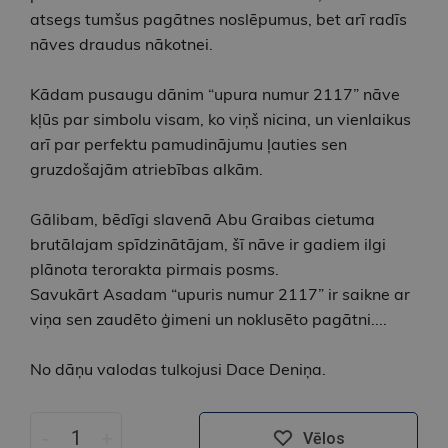
atsegs tumšus pagātnes noslēpumus, bet arī radīs
nāves draudus nākotnei.
Kādam pusaugu dānim “upura numur 2117” nāve
kļūs par simbolu visam, ko viņš nicina, un vienlaikus
arī par perfektu pamudinājumu ļauties sen
gruzdošajām atriebības alkām.
Gālibam, bēdīgi slavenā Abu Graibas cietuma
brutālajam spīdzinātājam, šī nāve ir gadiem ilgi
plānota terorakta pirmais posms.
Savukārt Asadam “upuris numur 2117” ir saikne ar
viņa sen zaudēto ģimeni un noklusēto pagātni....
No dāņu valodas tulkojusi Dace Deniņa.
-
+
Vēlos