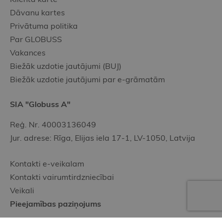
Dāvanu kartes
Privātuma politika
Par GLOBUSS
Vakances
Biežāk uzdotie jautājumi (BUJ)
Biežāk uzdotie jautājumi par e-grāmatām
SIA "Globuss A"
Reģ. Nr. 40003136049
Jur. adrese: Rīga, Elijas iela 17-1, LV-1050, Latvija
Kontakti e-veikalam
Kontakti vairumtirdzniecībai
Veikali
Pieejamības paziņojums