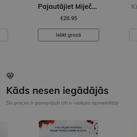
Pajautājiet Miječkai
Krāsainā pasaule
€22.50
Ielikt grozā
Kāds nesen iegādājās
Šīs preces ir pamanījuši citi e-veikala apmeklētāji