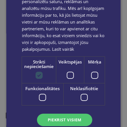
personalizētu saturu, reklāmas un
Bezmaksas piegāde
uz OMNIVA
analizētu mūsu trafiku. Mēs arī kopīgojam
pakomātiem Latvijā
pasūtījumiem no €40.00.
informāciju par to, kā jūs lietojat mūsu
Bezmaksas piegāde jebkurā GLOBUSS
vietni ar mūsu reklāmas un analītikas
grāmatnīcā 1-5 darba dienu laikā, kad
partneriem, kuri to var apvienot ar citu
pasūtījums būs gatavs saņemšanai, saņemsi
informāciju, ko esat viņiem sniedzis vai ko
e-pastu un/ vai SMS.
viņi ir apkopojuši, izmantojot jūsu
pakalpojumus.
Lasīt vairāk
Strikti
Veiktspējas
Mērķa
nepieciešamie
Dalies sociālajos tīklos:
Funkcionalitātes
Neklasificētie
PIEKRIST VISIEM