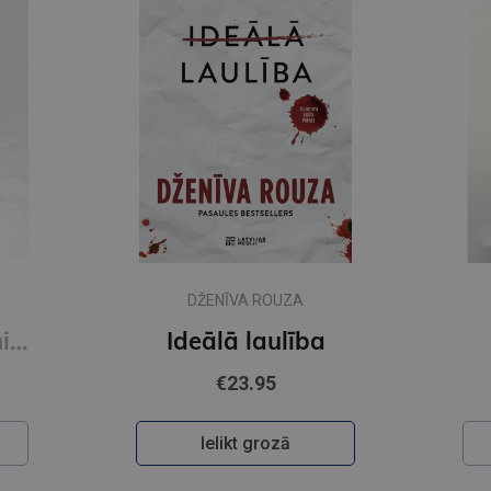
Jaunums
Ilze
€19.95
Ielikt grozā