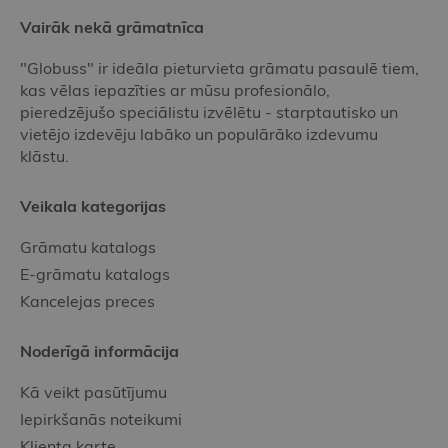
Vairāk nekā grāmatnīca
"Globuss" ir ideāla pieturvieta grāmatu pasaulē tiem,
kas vēlas iepazīties ar mūsu profesionālo,
pieredzējušo speciālistu izvēlētu - starptautisko un
vietējo izdevēju labāko un populārāko izdevumu
klāstu.
Veikala kategorijas
Grāmatu katalogs
E-grāmatu katalogs
Kancelejas preces
Noderīgā informācija
Kā veikt pasūtījumu
Iepirkšanās noteikumi
Klienta karte