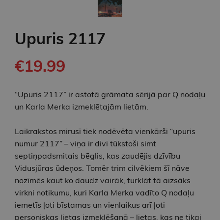
Upuris 2117
€19.99
“Upuris 2117” ir astotā grāmata sērijā par Q nodaļu
un Karla Merka izmeklētajām lietām.
Laikrakstos mirusī tiek nodēvēta vienkārši “upuris
numur 2117” – viņa ir divi tūkstoši simt
septiņpadsmitais bēglis, kas zaudējis dzīvību
Vidusjūras ūdeņos. Tomēr trim cilvēkiem šī nāve
nozīmēs kaut ko daudz vairāk, turklāt tā aizsāks
virkni notikumu, kuri Karla Merka vadīto Q nodaļu
iemetīs ļoti bīstamas un vienlaikus arī ļoti
personiskas lietas izmeklēšanā – lietas, kas ne tikai