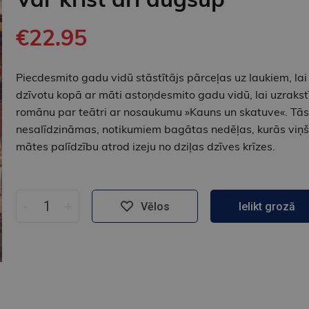
€22.95
Piecdesmito gadu vidū stāstītājs pārceļas uz laukiem, lai
dzīvotu kopā ar māti astoņdesmito gadu vidū, lai uzrakst
romānu par teātri ar nosaukumu »Kauns un skatuve«. Tās 
nesalīdzināmas, notikumiem bagātas nedēļas, kurās viņš
mātes palīdzību atrod izeju no dziļas dzīves krīzes.
-
+
Vēlos
Ielikt grozā