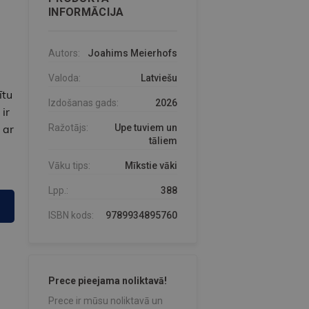
INFORMĀCIJA
Autors:
Joahims Meierhofs
Valoda:
Latviešu
ītu
Izdošanas gads:
2026
ir
 ar
Ražotājs:
Upe tuviem un
tāliem
Vāku tips:
Mīkstie vāki
Lpp.:
388
ISBN kods:
9789934895760
Prece pieejama noliktavā!
Prece ir mūsu noliktavā un