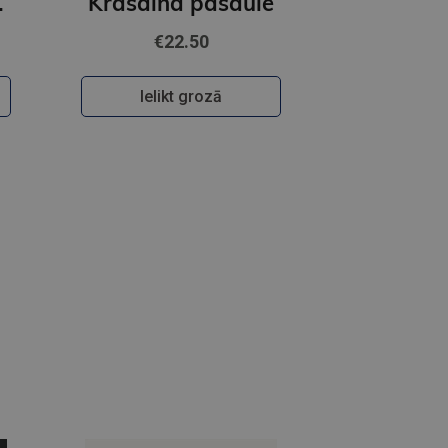
ečkai
Krāsainā pasaule
€22.50
Ielikt grozā