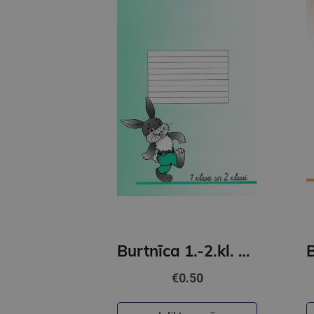
Burtnīca 1.-2.kl. 12 lapas līniju
€0.50