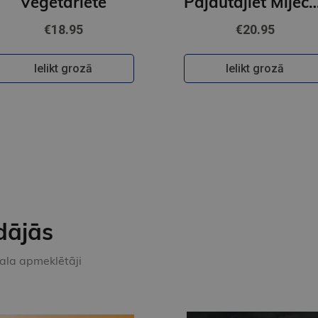
Veģetāriete
Pajautājiet Mij
€18.95
€20.95
Ielikt grozā
Ielikt grozā
dājās
kala apmeklētāji