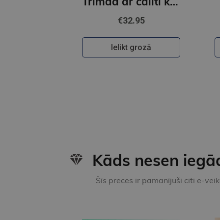
Trimdā ar cālīti kabatā
€32.95
Ielikt grozā
Kāds nesen iegā
Šīs preces ir pamanījuši citi e-vei