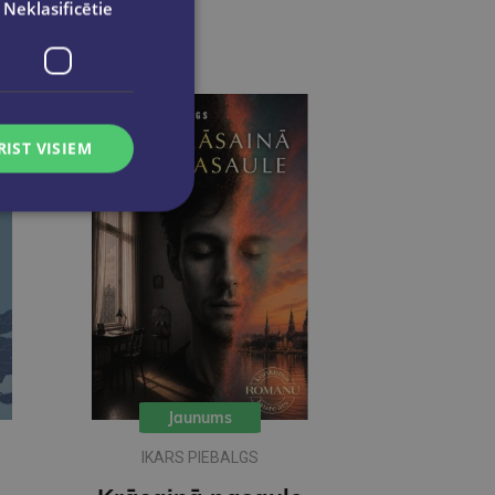
Neklasificētie
RIST VISIEM
Jaunums
IKARS PIEBALGS