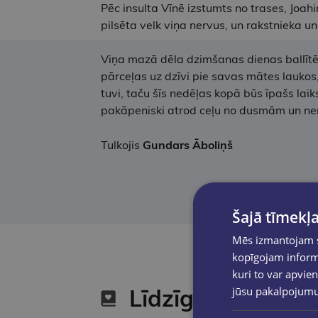
Pēc insulta Vīnē izstumts no trases, Joah
pilsēta velk viņa nervus, un rakstnieka u
Viņa mazā dēla dzimšanas dienas ballītē n
pārceļas uz dzīvi pie savas mātes laukos,
tuvi, taču šīs nedēļas kopā būs īpašs laik
pakāpeniski atrod ceļu no dusmām un ner
Tulkojis
Gundars Āboliņš
Šajā tīmekļa
Mēs izmantojam sī
kopīgojam informā
kuri to var apvien
jūsu pakalpojum
Līdzīgas preces