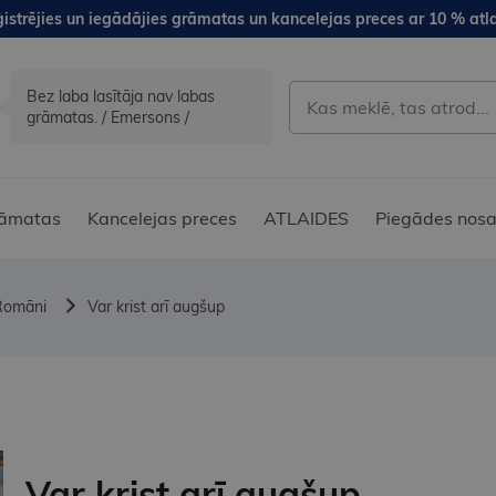
istrējies un iegādājies grāmatas un kancelejas preces ar 10 % atla
Bez laba lasītāja nav labas
grāmatas. / Emersons /
āmatas
Kancelejas preces
ATLAIDES
Piegādes nosa
Romāni
Var krist arī augšup
Var krist arī augšup