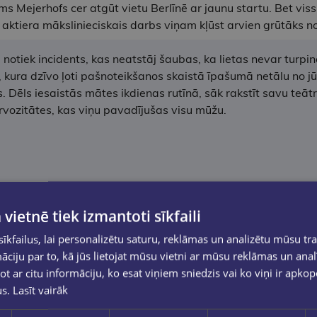
ims Mejerhofs cer atgūt vietu Berlīnē ar jaunu startu. Bet vi
n aktiera mākslinieciskais darbs viņam kļūst arvien grūtāks n
otiek incidents, kas neatstāj šaubas, ka lietas nevar turpinā
 kura dzīvo ļoti pašnoteikšanos skaistā īpašumā netālu no jūra
s. Dēls iesaistās mātes ikdienas rutīnā, sāk rakstīt savu teā
vozitātes, kas viņu pavadījušas visu mūžu.
 vietnē tiek izmantoti sīkfaili
kfailus, lai personalizētu saturu, reklāmas un analizētu mūsu tra
ciju par to, kā jūs lietojat mūsu vietni ar mūsu reklāmas un anal
ot ar citu informāciju, ko esat viņiem sniedzis vai ko viņi ir apko
us.
Lasīt vairāk