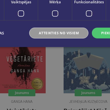
Veiktspējas
Mērķa
Funkcionalitātes
AS
ATTEIKTIES NO VISIEM
PIEK
Jaunums
Jaunums
GANGA HANA
JEVHEŅIJA KUZŅECOVA