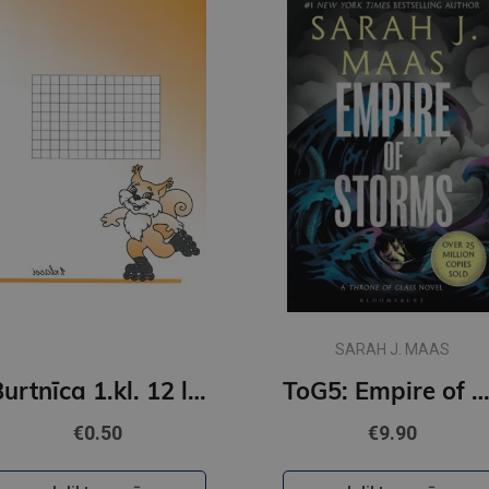
SARAH J. MAAS
Burtnīca 1.kl. 12 lapas lielrūtiņu
ToG5: Empire of Storms: From the best-selling author of A Court of Thorns and 
€0.50
€9.90