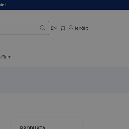
idi.
EN
Ienākt
cījumi
PRODUKTA