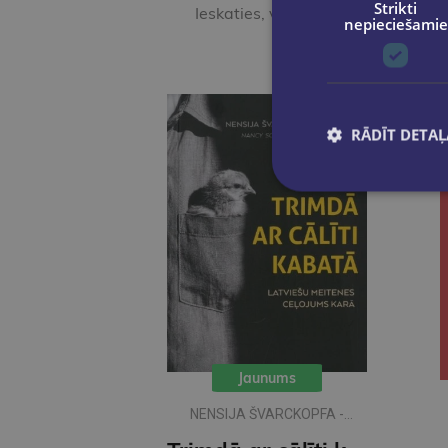
Strikti
Ieskaties, varbūt noder
nepieciešamie
RĀDĪT DETAĻ
Jaunums
NENSIJA ŠVARCKOPFA -
ŽARMINA