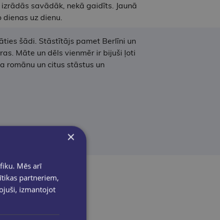
ss izrādās savādāk, nekā gaidīts. Jaunā
o dienas uz dienu.
ties šādi. Stāstītājs pamet Berlīni un
s. Māte un dēls vienmēr ir bijuši ļoti
tra romānu un citus stāstus un
×
fiku. Mēs arī
ītikas partneriem,
pojuši, izmantojot