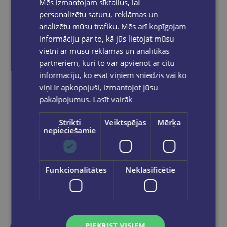
Mēs izmantojam sīkfailus, lai
Pasūtījumu apstrāde notiek darba dienās.
Apmaksātie pasūtījumi tiek
apstrādāti un
personalizētu saturu, reklāmas un
izsūtīti 2-5 darba dienu laikā.
analizētu mūsu trafiku. Mēs arī kopīgojam
Bezmaksas piegāde
uz OMNIVA
informāciju par to, kā jūs lietojat mūsu
pakomātiem Latvijā
pasūtījumiem no €40.00.
vietni ar mūsu reklāmas un analītikas
Bezmaksas piegāde jebkurā GLOBUSS
partneriem, kuri to var apvienot ar citu
grāmatnīcā 1-5 darba dienu laikā, kad
informāciju, ko esat viņiem sniedzis vai ko
pasūtījums būs gatavs saņemšanai, saņemsi
viņi ir apkopojuši, izmantojot jūsu
e-pastu un/ vai SMS.
pakalpojumus.
Lasīt vairāk
Strikti
Veiktspējas
Mērķa
nepieciešamie
Dalies sociālajos tīklos:
Funkcionalitātes
Neklasificētie
PIEKRIST VISIEM