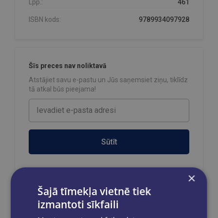
Lpp.:
461
ISBN kods:
9789934097928
Šīs preces nav noliktavā
Atstājiet savu e-pastu un Jūs saņemsiet ziņu, tiklīdz
tā atkal būs pieejama!
Sūtīt
×
Šajā tīmekļa vietnē tiek
Reģistrējies un saņem 10% atlaidi pilnas
izmantoti sīkfaili
cenas precēm.