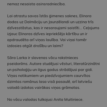
nemaz nesaista asinsradniecība.
Lai atrastu savas īstās ģimenes saknes, Elinora
dodas uz Dalmāciju un Jaunzēlandi un uzzina trīs
dzīvesstāstus, kas ir nesaraujami saistīti... Ceļojums
izjauc Elinoras dzīves iepriekšējo kārtību un ir
apdraudēta arī viņas laulība. Vai viņai tomēr
izdosies atgūt drošību un laimi?
Sāra Larka ir slavenas vācu rakstnieces
pseidonīms. Autore studējusi vēsturi, literatūrzinātni
un psiholoģiju un ilgus gadus strādājusi par gidi.
Viņas notikumiem un piedzīvojumiem caurvītos
dzimtas romānus lasa visā pasaulē, arī latviešu
valodā izdotas vairākas viņas grāmatas.
No vācu valodas tulkojusi Anita Muitiniece.