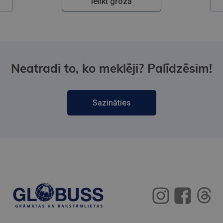
Ielikt grozā
Neatradi to, ko meklēji? Palīdzēsim!
Sazināties