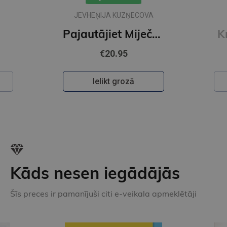
A
IKARS PIEBALGS
Pajautājiet Miječkai
Krāsainā pasaule
€22.50
Ielikt grozā
Kāds nesen iegādājās
Šīs preces ir pamanījuši citi e-veikala apmeklētāji