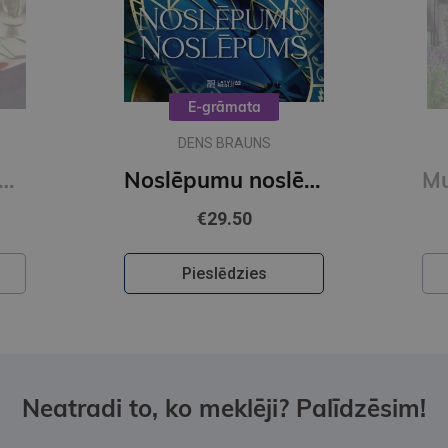
E-grāmata
DENS BRAUNS
O Šelija atvadu vārdi. Vakara detektīvs
Noslēpumu noslēpums (e-grāmata)
€29.50
Pieslēdzies
Neatradi to, ko meklēji? Palīdzēsim!