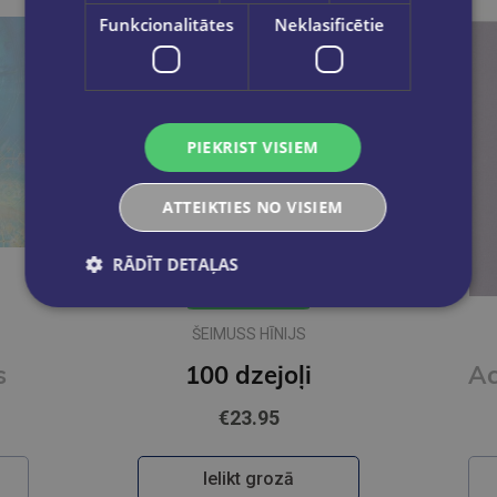
Funkcionalitātes
Neklasificētie
PIEKRIST VISIEM
ATTEIKTIES NO VISIEM
RĀDĪT DETAĻAS
Jaunums
ŠEIMUSS HĪNIJS
s
100 dzejoļi
€23.95
Ielikt grozā