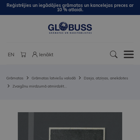
Reģistrējies un iegādājies grāmatas un kancelejas preces ar
10 % atlaidi.
EN
Ienākt
Grāmatas
Grāmatas latviešu valodā
Dzeja, atziņas, anekdotes
Zvaigžnu mirdzumā atmirdzēt...