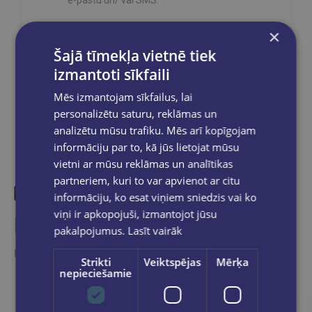
×
Šajā tīmekļa vietnē tiek
izmantoti sīkfaili
Dalies sociālajos tīklos:
Mēs izmantojam sīkfailus, lai
personalizētu saturu, reklāmas un
analizētu mūsu trafiku. Mēs arī kopīgojam
informāciju par to, kā jūs lietojat mūsu
vietni ar mūsu reklāmas un analītikas
partneriem, kuri to var apvienot ar citu
informāciju, ko esat viņiem sniedzis vai ko
viņi ir apkopojuši, izmantojot jūsu
Līdzīgas preces
pakalpojumus.
Lasīt vairāk
Ieskaties, varbūt noder
Strikti
Veiktspējas
Mērķa
nepieciešamie