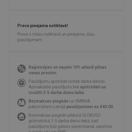
Prece pieejama noliktavā!
Prece ir mūsu noliktavā un pieejama Jūsu
pasūtījumam.
Reģistrējies un saņem 10% atlaidi pilnas
cenas precēm.
Pasūtījumu apstrāde notiek darba dienās.
Apmaksātie pasūtījumi tiek
apstrādāti un
izsūtīti 2-5 darba dienu laikā.
Bezmaksas piegāde
uz OMNIVA
pakomātiem Latvijā
pasūtījumiem no €40.00.
Bezmaksas piegāde jebkurā GLOBUSS
grāmatnīcā 1-5 darba dienu laikā, kad
pasūtījums būs gatavs saņemšanai, saņemsi
e-pastu un/ vai SMS.