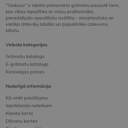
"Globuss" ir ideāla pieturvieta grāmatu pasaulē tiem,
kas vēlas iepazīties ar mūsu profesionālo,
pieredzējušo speciālistu izvēlētu - starptautisko un
vietējo izdevēju labāko un populārāko izdevumu
klāstu.
Veikala kategorijas
Grāmatu katalogs
E-grāmatu katalogs
Kancelejas preces
Noderīgā informācija
Kā veikt pasūtījumu
Iepirkšanās noteikumi
Klienta karte
Dāvanu kartes