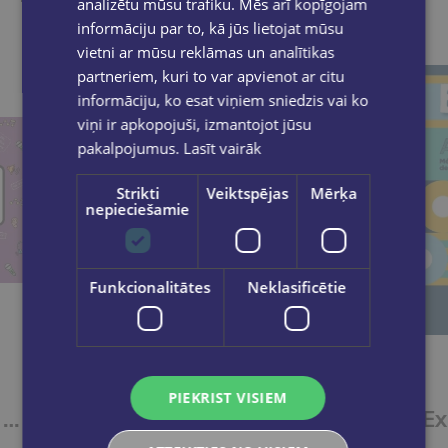
analizētu mūsu trafiku. Mēs arī kopīgojam
informāciju par to, kā jūs lietojat mūsu
vietni ar mūsu reklāmas un analītikas
partneriem, kuri to var apvienot ar citu
informāciju, ko esat viņiem sniedzis vai ko
viņi ir apkopojuši, izmantojot jūsu
pakalpojumus.
Lasīt vairāk
Strikti
Veiktspējas
Mērķa
nepieciešamie
Funkcionalitātes
Neklasificētie
PIEKRIST VISIEM
Le francais pour tous / French for everyone. La prononciation du francais (A1/A2) Livre + Audio
Le francais pour tous / French for everyone. Le vocabulaire par les jeux (A1/A2) Livre + Audio