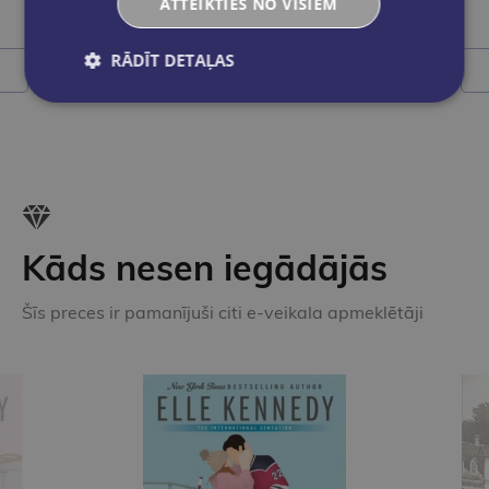
ATTEIKTIES NO VISIEM
€12.50
RĀDĪT DETAĻAS
Ielikt grozā
Kāds nesen iegādājās
Šīs preces ir pamanījuši citi e-veikala apmeklētāji