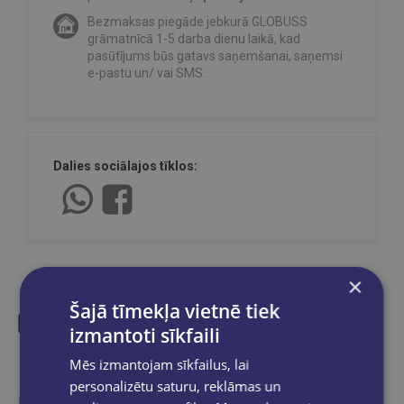
Bezmaksas piegāde jebkurā GLOBUSS
grāmatnīcā 1-5 darba dienu laikā, kad
pasūtījums būs gatavs saņemšanai, saņemsi
e-pastu un/ vai SMS.
Dalies sociālajos tīklos:
×
Šajā tīmekļa vietnē tiek
izmantoti sīkfaili
Līdzīgas preces
Mēs izmantojam sīkfailus, lai
personalizētu saturu, reklāmas un
Ieskaties, varbūt noder