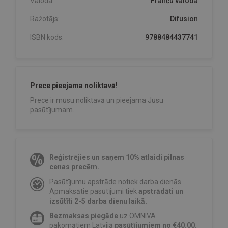
Valoda:
Franču valoda
Ražotājs:
Difusion
ISBN kods:
9788484437741
Prece pieejama noliktavā!
Prece ir mūsu noliktavā un pieejama Jūsu
pasūtījumam.
Reģistrējies un saņem 10% atlaidi pilnas
cenas precēm.
Pasūtījumu apstrāde notiek darba dienās.
Apmaksātie pasūtījumi tiek
apstrādāti un
izsūtīti 2-5 darba dienu laikā.
Bezmaksas piegāde
uz OMNIVA
pakomātiem Latvijā
pasūtījumiem no €40.00.