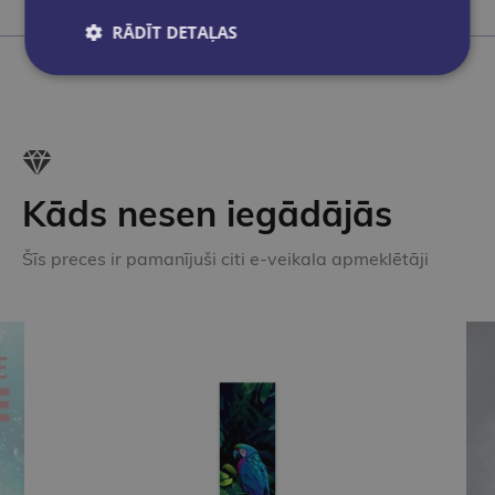
Ielikt grozā
RĀDĪT DETAĻAS
Kāds nesen iegādājās
Šīs preces ir pamanījuši citi e-veikala apmeklētāji