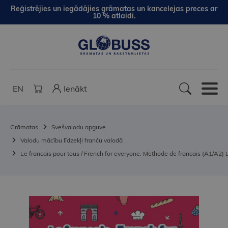
Reģistrējies un iegādājies grāmatas un kancelejas preces ar
10 % atlaidi.
EN
Ienākt
Grāmatas
Svešvalodu apguve
Valodu mācību līdzekļi franču valodā
Le francais pour tous / French for everyone. Methode de francais (A1/A2) 