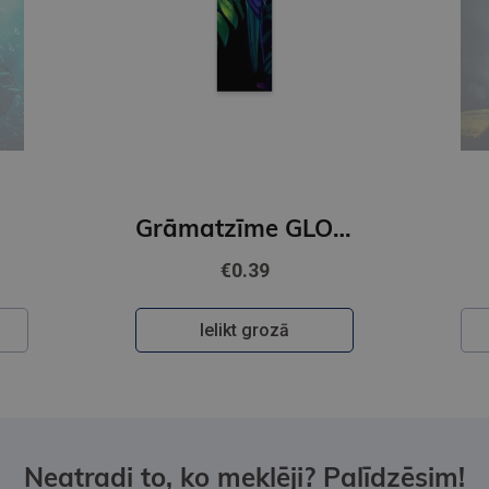
Grāmatzīme GLOBUSS - Papagailis
€0.39
Ielikt grozā
Neatradi to, ko meklēji? Palīdzēsim!