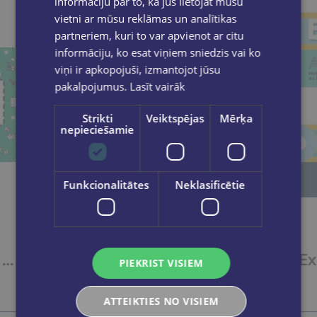
informāciju par to, kā jūs lietojat mūsu
vietni ar mūsu reklāmas un analītikas
partneriem, kuri to var apvienot ar citu
informāciju, ko esat viņiem sniedzis vai ko
viņi ir apkopojuši, izmantojot jūsu
pakalpojumus.
Lasīt vairāk
Strikti
Veiktspējas
Mērķa
nepieciešamie
Funkcionalitātes
Neklasificētie
Le francais pour tous / French for everyone. Le vocabulaire par les jeux (A1/A2) Livre + Audio
Explore 2 - Livre de l'eleve (A1-A2)
PIEKRIST VISIEM
€17.90
ATTEIKTIES NO VISIEM