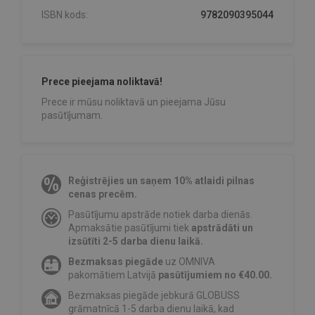
ISBN kods:
9782090395044
Prece pieejama noliktavā!
Prece ir mūsu noliktavā un pieejama Jūsu
pasūtījumam.
Reģistrējies un saņem 10% atlaidi pilnas
cenas precēm.
Pasūtījumu apstrāde notiek darba dienās.
Apmaksātie pasūtījumi tiek
apstrādāti un
izsūtīti 2-5 darba dienu laikā.
Bezmaksas piegāde
uz OMNIVA
pakomātiem Latvijā
pasūtījumiem no €40.00.
Bezmaksas piegāde jebkurā GLOBUSS
grāmatnīcā 1-5 darba dienu laikā, kad