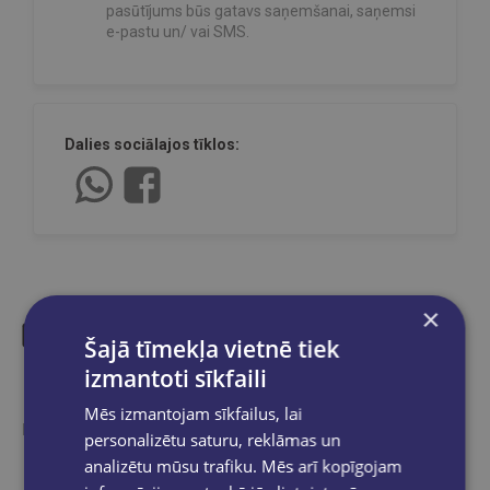
pasūtījums būs gatavs saņemšanai, saņemsi
e-pastu un/ vai SMS.
Dalies sociālajos tīklos:
×
Šajā tīmekļa vietnē tiek
Līdzīgas preces
izmantoti sīkfaili
Mēs izmantojam sīkfailus, lai
Ieskaties, varbūt noder
personalizētu saturu, reklāmas un
analizētu mūsu trafiku. Mēs arī kopīgojam