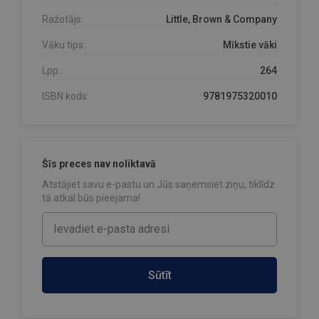
Ražotājs:
Little, Brown & Company
Vāku tips:
Mīkstie vāki
Lpp.:
264
ISBN kods:
9781975320010
Šīs preces nav noliktavā
Atstājiet savu e-pastu un Jūs saņemsiet ziņu, tiklīdz
tā atkal būs pieejama!
Sūtīt