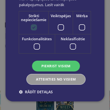
pakalpojumus.
Lasīt vairāk
Strikti
Veiktspējas
Mērķa
nepieciešamie
Līdzīgas preces
Funkcionalitātes
Neklasificētie
Ieskaties, varbūt noder
PIEKRIST VISIEM
ATTEIKTIES NO VISIEM
RĀDĪT DETAĻAS