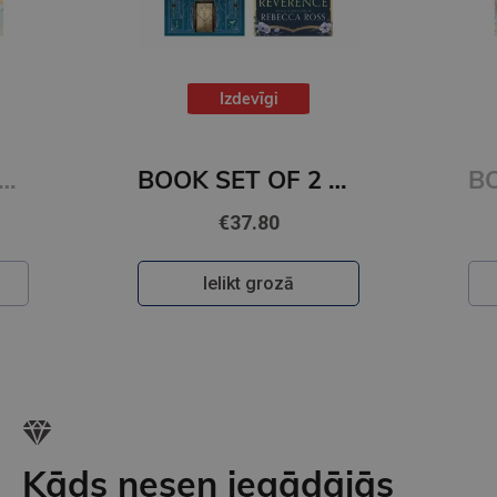
Izdevīgi
BOOK SET OF 2 Titles: Alchemy of Secrets + Wild Reverence
BOOK SET OF 2 Titles: Among the Burning Flowers + The Robin on the Oak Throne
€31.80
Ielikt grozā
Kāds nesen iegādājās