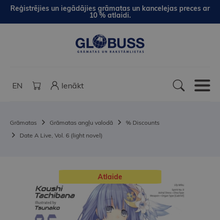
Reģistrējies un iegādājies grāmatas un kancelejas preces ar
10 % atlaidi.
EN
Ienākt
Grāmatas
Grāmatas angļu valodā
% Discounts
Date A Live, Vol. 6 (light novel)
Atlaide