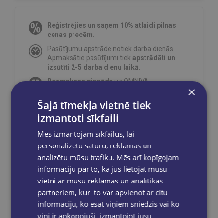
Reģistrējies un saņem 10% atlaidi pilnas
cenas precēm.
Pasūtījumu apstrāde notiek darba dienās.
Apmaksātie pasūtījumi tiek
apstrādāti un
izsūtīti 2-5 darba dienu laikā.
Bezmaksas piegāde
uz OMNIVA
×
pakomātiem Latvijā
pasūtījumiem no €40.00.
Šajā tīmekļa vietnē tiek
Bezmaksas piegāde jebkurā GLOBUSS
grāmatnīcā 1-5 darba dienu laikā, kad
izmantoti sīkfaili
pasūtījums būs gatavs saņemšanai, saņemsi
e-pastu un/ vai SMS.
Mēs izmantojam sīkfailus, lai
personalizētu saturu, reklāmas un
analizētu mūsu trafiku. Mēs arī kopīgojam
informāciju par to, kā jūs lietojat mūsu
vietni ar mūsu reklāmas un analītikas
Dalies sociālajos tīklos:
partneriem, kuri to var apvienot ar citu
informāciju, ko esat viņiem sniedzis vai ko
viņi ir apkopojuši, izmantojot jūsu