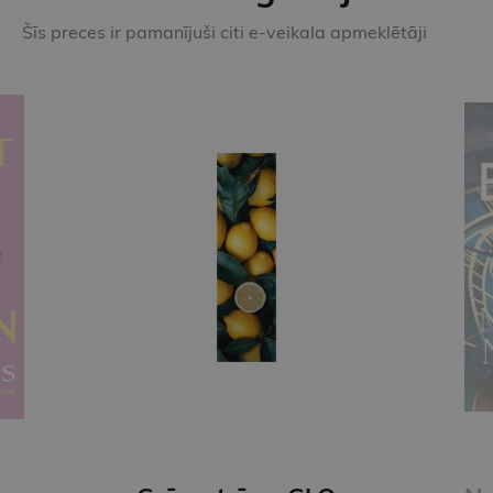
Šīs preces ir pamanījuši citi e-veikala apmeklētāji
E-grāmata
DENS BRAUNS