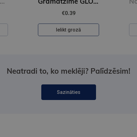
Grāmatzīme GLOBUSS - Citroni
Noslēpumu noslēpums (e-grāmata)
€29.50
Pieslēdzies
Neatradi to, ko meklēji? Palīdzēsim!
Sazināties