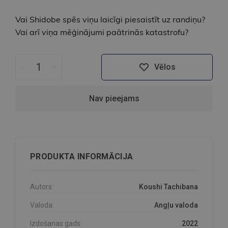
Vai Shidobe spēs viņu laicīgi piesaistīt uz randiņu?
Vai arī viņa mēģinājumi paātrinās katastrofu?
-
+
Vēlos
Nav pieejams
PRODUKTA INFORMĀCIJA
Autors:
Koushi Tachibana
Valoda:
Angļu valoda
Izdošanas gads:
2022