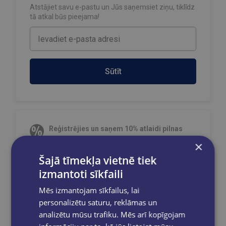
Atstājiet savu e-pastu un Jūs saņemsiet ziņu, tiklīdz
tā atkal būs pieejama!
Sūtīt
Reģistrējies un saņem 10% atlaidi pilnas
cenas precēm.
×
Pasūtījumu apstrāde notiek darba dienās.
Šajā tīmekļa vietnē tiek
Apmaksātie pasūtījumi tiek
apstrādāti un
izmantoti sīkfaili
izsūtīti 2-5 darba dienu laikā.
Bezmaksas piegāde
uz OMNIVA
Mēs izmantojam sīkfailus, lai
pakomātiem Latvijā
pasūtījumiem no €40.00.
personalizētu saturu, reklāmas un
Bezmaksas piegāde jebkurā GLOBUSS
analizētu mūsu trafiku. Mēs arī kopīgojam
grāmatnīcā 1-5 darba dienu laikā, kad