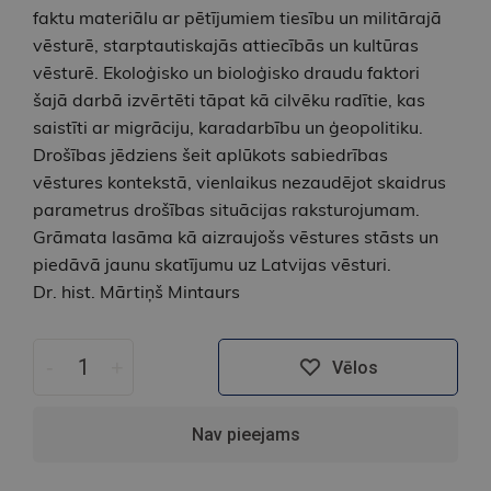
faktu materiālu ar pētījumiem tiesību un militārajā
vēsturē, starptautiskajās attiecībās un kultūras
vēsturē. Ekoloģisko un bioloģisko draudu faktori
šajā darbā izvērtēti tāpat kā cilvēku radītie, kas
saistīti ar migrāciju, karadarbību un ģeopolitiku.
Drošības jēdziens šeit aplūkots sabiedrības
vēstures kontekstā, vienlaikus nezaudējot skaidrus
parametrus drošības situācijas raksturojumam.
Grāmata lasāma kā aizraujošs vēstures stāsts un
piedāvā jaunu skatījumu uz Latvijas vēsturi.
Dr. hist. Mārtiņš Mintaurs
-
+
Vēlos
Nav pieejams