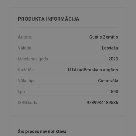
PRODUKTA INFORMĀCIJA
Autors:
Guntis Zemītis
Valoda:
Latviešu
Izdošanas gads:
2023
Ražotājs:
LU Akadēmiskais apgāds
Vāku tips:
Cietie vāki
Lpp.:
590
ISBN kods:
9789934189586
Šīs preces nav noliktavā