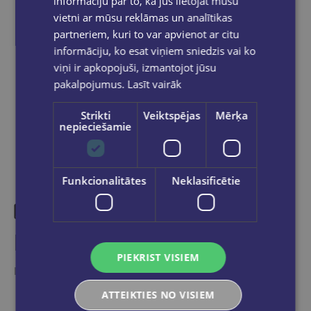
informāciju par to, kā jūs lietojat mūsu
pasūtījums būs gatavs saņemšanai, saņemsi
vietni ar mūsu reklāmas un analītikas
e-pastu un/ vai SMS.
partneriem, kuri to var apvienot ar citu
informāciju, ko esat viņiem sniedzis vai ko
viņi ir apkopojuši, izmantojot jūsu
pakalpojumus.
Lasīt vairāk
Dalies sociālajos tīklos:
Strikti
Veiktspējas
Mērķa
nepieciešamie
Funkcionalitātes
Neklasificētie
Līdzīgas preces
PIEKRIST VISIEM
Ieskaties, varbūt noder
ATTEIKTIES NO VISIEM