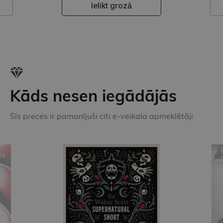
Ielikt grozā
Kāds nesen iegādājās
Šīs preces ir pamanījuši citi e-veikala apmeklētāji