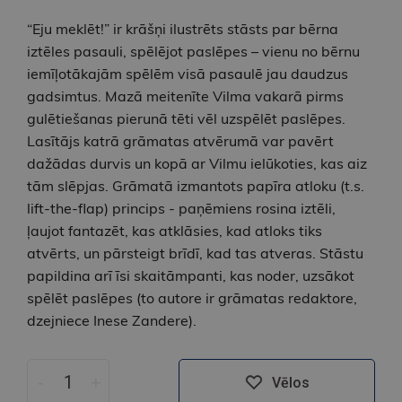
“Eju meklēt!” ir krāšņi ilustrēts stāsts par bērna
iztēles pasauli, spēlējot paslēpes – vienu no bērnu
iemīļotākajām spēlēm visā pasaulē jau daudzus
gadsimtus. Mazā meitenīte Vilma vakarā pirms
gulētiešanas pierunā tēti vēl uzspēlēt paslēpes.
Lasītājs katrā grāmatas atvērumā var pavērt
dažādas durvis un kopā ar Vilmu ielūkoties, kas aiz
tām slēpjas. Grāmatā izmantots papīra atloku (t.s.
lift-the-flap) princips - paņēmiens rosina iztēli,
ļaujot fantazēt, kas atklāsies, kad atloks tiks
atvērts, un pārsteigt brīdī, kad tas atveras. Stāstu
papildina arī īsi skaitāmpanti, kas noder, uzsākot
spēlēt paslēpes (to autore ir grāmatas redaktore,
dzejniece Inese Zandere).
-
+
Vēlos