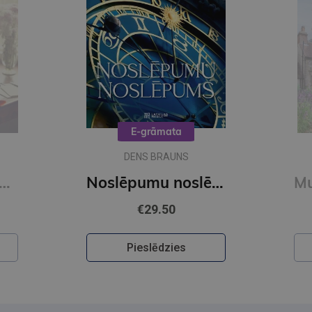
E-grāmata
DENS BRAUNS
O Šelija atvadu vārdi. Vakara detektīvs
Noslēpumu noslēpums (e-grāmata)
€29.50
Pieslēdzies