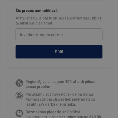
Šīs preces nav noliktavā
Atstājiet savu e-pastu un Jūs saņemsiet ziņu, tiklīdz
tā atkal būs pieejama!
Sūtīt
Reģistrējies un saņem 10% atlaidi pilnas
cenas precēm.
Pasūtījumu apstrāde notiek darba dienās.
Apmaksātie pasūtījumi tiek
apstrādāti un
izsūtīti 2-5 darba dienu laikā.
Bezmaksas piegāde
uz OMNIVA
pakomātiem Latvijā
pasūtījumiem no €40.00.