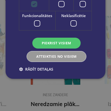
Funkcionalitātes
Neklasificētie
PIEKRIST VISIEM
ATTEIKTIES NO VISIEM
RĀDĪT DETAĻAS
INESE ZANDERE
Es gribu sunīti. Vienalga kādu
Neredzamie plāksterīši
I