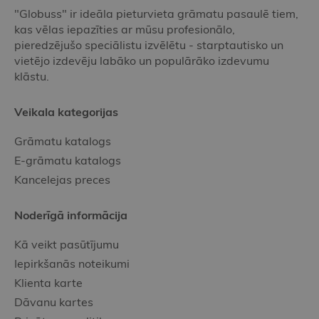
"Globuss" ir ideāla pieturvieta grāmatu pasaulē tiem,
kas vēlas iepazīties ar mūsu profesionālo,
pieredzējušo speciālistu izvēlētu - starptautisko un
vietējo izdevēju labāko un populārāko izdevumu
klāstu.
Veikala kategorijas
Grāmatu katalogs
E-grāmatu katalogs
Kancelejas preces
Noderīgā informācija
Kā veikt pasūtījumu
Iepirkšanās noteikumi
Klienta karte
Dāvanu kartes