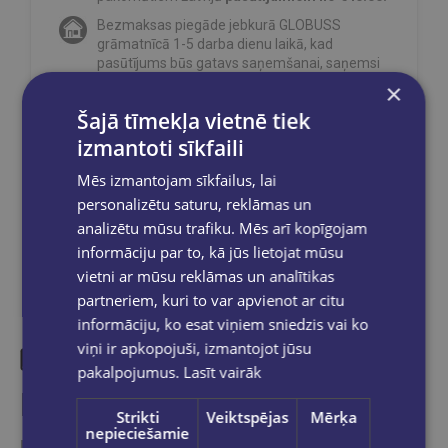
Bezmaksas piegāde jebkurā GLOBUSS
grāmatnīcā 1-5 darba dienu laikā, kad
pasūtījums būs gatavs saņemšanai, saņemsi
e-pastu un/ vai SMS.
×
Šajā tīmekļa vietnē tiek
izmantoti sīkfaili
Mēs izmantojam sīkfailus, lai
Dalies sociālajos tīklos:
personalizētu saturu, reklāmas un
analizētu mūsu trafiku. Mēs arī kopīgojam
informāciju par to, kā jūs lietojat mūsu
vietni ar mūsu reklāmas un analītikas
partneriem, kuri to var apvienot ar citu
informāciju, ko esat viņiem sniedzis vai ko
viņi ir apkopojuši, izmantojot jūsu
pakalpojumus.
Lasīt vairāk
Līdzīgas preces
Strikti
Veiktspējas
Mērķa
nepieciešamie
Ieskaties, varbūt noder