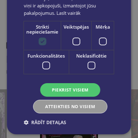
viņi ir apkopojuši, izmantojot jūsu
pakalpojumus.
Lasīt vairāk
Strikti
Veiktspējas
Mērķa
nepieciešamie
Funkcionalitātes
Neklasificētie
Līdzīgas preces
Ieskaties, varbūt noder
PIEKRIST VISIEM
ATTEIKTIES NO VISIEM
RĀDĪT DETAĻAS