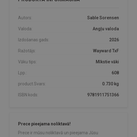
Autors:
Sable Sorensen
Valoda:
Angļu valoda
Izdošanas gads:
2026
Ražotājs:
Wayward TxF
Vāku tips:
Mīkstie vāki
Lpp.:
608
product.Svars:
0.730 kg
ISBN kods:
9781911751366
Prece pieejama noliktavā!
Prece ir mūsu noliktavā un pieejama Jūsu