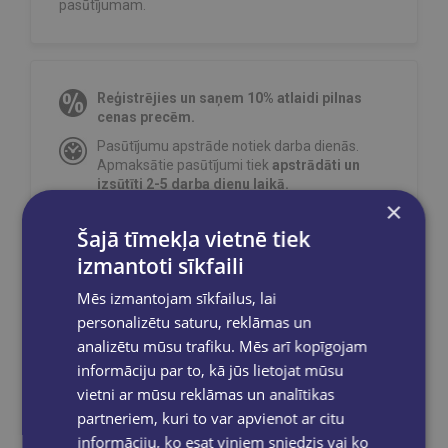
pasūtījumam.
Reģistrējies un saņem 10% atlaidi pilnas
cenas precēm.
Pasūtījumu apstrāde notiek darba dienās.
Apmaksātie pasūtījumi tiek
apstrādāti un
izsūtīti 2-5 darba dienu laikā.
×
Bezmaksas piegāde
uz OMNIVA
pakomātiem Latvijā
pasūtījumiem no €40.00.
Šajā tīmekļa vietnē tiek
izmantoti sīkfaili
Bezmaksas piegāde jebkurā GLOBUSS
grāmatnīcā 1-5 darba dienu laikā, kad
Mēs izmantojam sīkfailus, lai
pasūtījums būs gatavs saņemšanai, saņemsi
e-pastu un/ vai SMS.
personalizētu saturu, reklāmas un
analizētu mūsu trafiku. Mēs arī kopīgojam
informāciju par to, kā jūs lietojat mūsu
vietni ar mūsu reklāmas un analītikas
partneriem, kuri to var apvienot ar citu
Dalies sociālajos tīklos:
informāciju, ko esat viņiem sniedzis vai ko