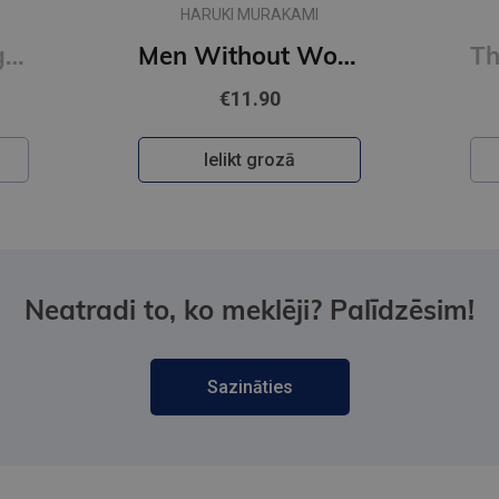
HARUKI MURAKAMI
First Person Singular : mind-bending new collection of short stories
Men Without Women
€11.90
Ielikt grozā
Neatradi to, ko meklēji? Palīdzēsim!
Sazināties