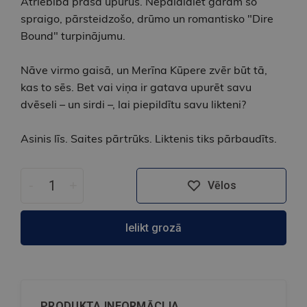
Atriebība prasa upurus. Nepalaidiet garām šo
spraigo, pārsteidzošo, drūmo un romantisko "Dire
Bound" turpinājumu.
Nāve virmo gaisā, un Merīna Kūpere zvēr būt tā,
kas to sēs. Bet vai viņa ir gatava upurēt savu
dvēseli – un sirdi –, lai piepildītu savu likteni?
Asinis līs. Saites pārtrūks. Liktenis tiks pārbaudīts.
-
+
Vēlos
Ielikt grozā
PRODUKTA INFORMĀCIJA