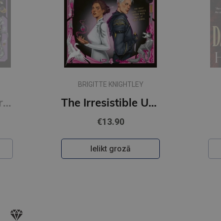
BRIGITTE KNIGHTLEY
The Exquisite Torment of Loving Your Enemy : #2 Dearly Beloathed series
The Irresistible Urge to Fall For Your Enemy : #1 Dearly Beloathed series
€13.90
Ielikt grozā