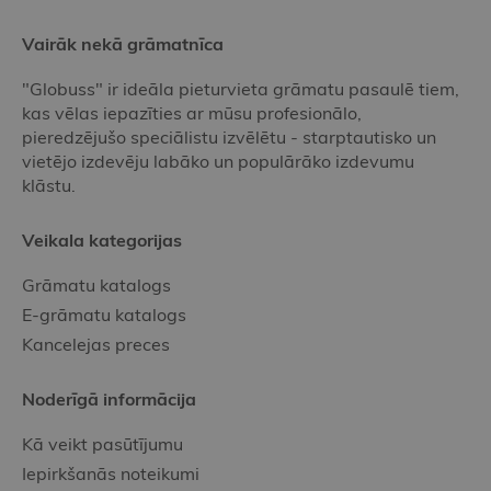
Vairāk nekā grāmatnīca
"Globuss" ir ideāla pieturvieta grāmatu pasaulē tiem,
kas vēlas iepazīties ar mūsu profesionālo,
pieredzējušo speciālistu izvēlētu - starptautisko un
vietējo izdevēju labāko un populārāko izdevumu
klāstu.
Veikala kategorijas
Grāmatu katalogs
E-grāmatu katalogs
Kancelejas preces
Noderīgā informācija
Kā veikt pasūtījumu
Iepirkšanās noteikumi