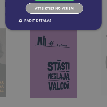
Līdzīgas preces
ATTEIKTIES NO VISIEM
Ieskaties, varbūt noder
RĀDĪT DETAĻAS