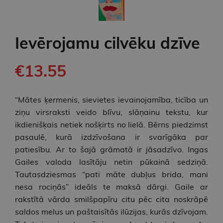
Ievērojamu cilvēku dzīve
€13.55
“Mātes ķermenis, sievietes ievainojamība, ticība un
ziņu virsraksti veido blīvu, slāņainu tekstu, kur
ikdienišķais netiek nošķirts no lielā. Bērns piedzimst
pasaulē, kurā izdzīvošana ir svarīgāka par
patiesību. Ar to šajā grāmatā ir jāsadzīvo. Ingas
Gailes valoda lasītāju netin pūkainā sedziņā.
Tautasdziesmas “pati māte dubļus brida, mani
nesa rociņās” ideāls te maksā dārgi. Gaile ar
rakstītā vārda smilšpapīru citu pēc cita noskrāpē
saldos melus un paštaisītās ilūzijas, kurās dzīvojam.