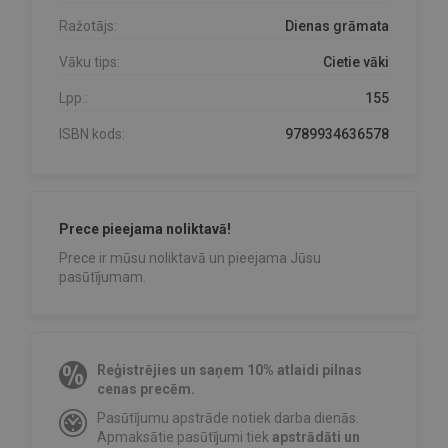
Ražotājs:
Dienas grāmata
Vāku tips:
Cietie vāki
Lpp.:
155
ISBN kods:
9789934636578
Prece pieejama noliktavā!
Prece ir mūsu noliktavā un pieejama Jūsu
pasūtījumam.
Reģistrējies un saņem 10% atlaidi pilnas
cenas precēm.
Pasūtījumu apstrāde notiek darba dienās.
Apmaksātie pasūtījumi tiek
apstrādāti un