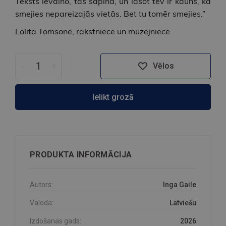
Teksts ievaino, tas sāpina, un lasot tev ir kauns, ka
smejies nepareizajās vietās. Bet tu tomēr smejies.”
Lolita Tomsone, rakstniece un muzejniece
-
+
Vēlos
Ielikt grozā
PRODUKTA INFORMĀCIJA
Autors:
Inga Gaile
Valoda:
Latviešu
Izdošanas gads:
2026