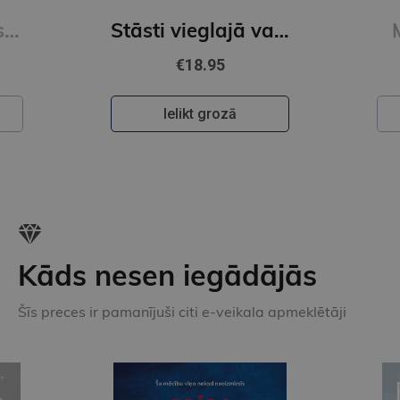
Franas Lībovicas lasāmgrāmata
Stāsti vieglajā valodā 3. grāmata
€18.95
Ielikt grozā
Kāds nesen iegādājās
Šīs preces ir pamanījuši citi e-veikala apmeklētāji