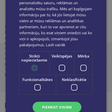
Produkta apraksts
personalizētu saturu, reklāmas un
analizētu mūsu trafiku. Mēs arī kopīgojam
informāciju par to, kā jūs lietojat mūsu
vietni ar mūsu reklāmas un analītikas
Dzejniece, prozaiķe un dramaturģe
Inga Gaile (1976)
partneriem, kuri to var apvienot ar citu
trīsdesmit rakstniecības gados ir laidusi klajā deviņus dzejas
informāciju, ko esat viņiem sniedzis vai ko
krājumus (no tiem divus bērniem), sešas lugas, piecus romānus
un nu jau arī otro stāstu krājumu. Viņas darbi tulkoti angļu,
viņi ir apkopojuši, izmantojot jūsu
bengāļu, igauņu, itāļu, lietuviešu, poļu, spāņu, vācu, zviedru u. c.
pakalpojumus.
Lasīt vairāk
valodās. Lasītāji un žūrijas viņas veikumu ir novērtējuši ar vairāk
nekā desmit dažādām balvām un prēmijām. Inga Gaile ir
Strikti
Veiktspējas
Mērķa
trīskārtēja Latvijas Literatūras gada balvas laureāte: par dzejoļu
nepieciešamie
krājumu bērniem “Vai otrā grupa mani dzird?” (2015), romānu
“Skaistās” (
Dienas Grāmata
, 2020) un par dramaturģijas darbu,
lugu “Sliktā māte” (
Dienas Grāmata
, 2025).
Funkcionalitātes
Neklasificētie
PIEKRIST VISIEM