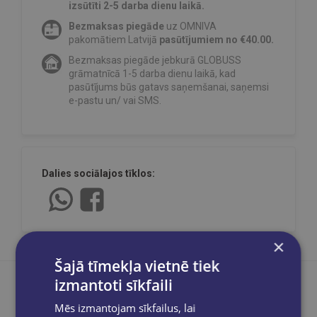
izsūtīti 2-5 darba dienu laikā.
Bezmaksas piegāde
uz OMNIVA
pakomātiem Latvijā
pasūtījumiem no €40.00.
Bezmaksas piegāde jebkurā GLOBUSS
grāmatnīcā 1-5 darba dienu laikā, kad
pasūtījums būs gatavs saņemšanai, saņemsi
e-pastu un/ vai SMS.
Dalies sociālajos tīklos:
×
Šajā tīmekļa vietnē tiek
izmantoti sīkfaili
Mēs izmantojam sīkfailus, lai