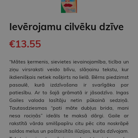
Ievērojamu cilvēku dzīve
€13.55
“Mātes ķermenis, sievietes ievainojamība, ticība un
ziņu virsraksti veido blīvu, slāņainu tekstu, kur
ikdienišķais netiek nošķirts no lielā. Bērns piedzimst
pasaulē, kurā izdzīvošana ir svarīgāka par
patiesību. Ar to šajā grāmatā ir jāsadzīvo. Ingas
Gailes valoda lasītāju netin pūkainā sedziņā.
Tautasdziesmas “pati māte dubļus brida, mani
nesa rociņās” ideāls te maksā dārgi. Gaile ar
rakstītā vārda smilšpapīru citu pēc cita noskrāpē
saldos melus un paštaisītās ilūzijas, kurās dzīvojam.