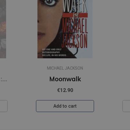
MICHAEL JACKSON
Hunting Adeline : #2 Cat and Mouse Duet (s)
Moonwalk
€12.90
Add to cart