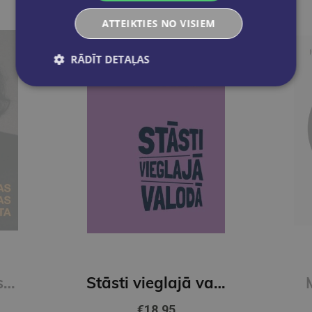
ATTEIKTIES NO VISIEM
RĀDĪT DETAĻAS
Franas Lībovicas lasāmgrāmata
Stāsti vieglajā valodā 3. grāmata
€18.95