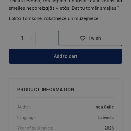
Teksts ievaino, tas sāpina, un lasot tev ir kauns, ka
smejies nepareizajās vietās. Bet tu tomēr smejies.”
Lolita Tomsone, rakstniece un muzejniece
-
+
I wish
Add to cart
PRODUCT INFORMATION
Author:
Inga Gaile
Language:
Latviešu
Year of publication:
2026