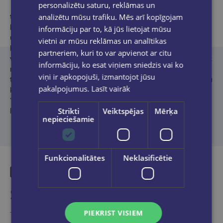
personalizētu saturu, reklāmas un
Dzejniece, prozaiķe un dramaturģe
Inga Gaile (1976)
analizētu mūsu trafiku. Mēs arī kopīgojam
trīsdesmit rakstniecības gados ir laidusi klajā deviņus dzejas
krājumus (no tiem divus bērniem), sešas lugas, piecus romānus
informāciju par to, kā jūs lietojat mūsu
un nu jau arī otro stāstu krājumu. Viņas darbi tulkoti angļu,
vietni ar mūsu reklāmas un analītikas
bengāļu, igauņu, itāļu, lietuviešu, poļu, spāņu, vācu, zviedru u. c.
partneriem, kuri to var apvienot ar citu
valodās. Lasītāji un žūrijas viņas veikumu ir novērtējuši ar vairāk
informāciju, ko esat viņiem sniedzis vai ko
nekā desmit dažādām balvām un prēmijām. Inga Gaile ir
viņi ir apkopojuši, izmantojot jūsu
trīskārtēja Latvijas Literatūras gada balvas laureāte: par dzejoļu
pakalpojumus.
Lasīt vairāk
krājumu bērniem “Vai otrā grupa mani dzird?” (2015), romānu
“Skaistās” (
Dienas Grāmata
, 2020) un par dramaturģijas darbu,
Strikti
Veiktspējas
Mērķa
lugu “Sliktā māte” (
Dienas Grāmata
, 2025).
nepieciešamie
Funkcionalitātes
Neklasificētie
Similar products
PIEKRIST VISIEM
Take a look