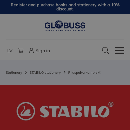
Register and purchase books and stationery with a 10%
discount.
LV
Sign in
Stationery
STABILO stationery
Pildspalvu komplekti