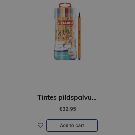
Tintes pildspalvu komplekts STABILO POINT88 |0.4 mm| 30 krāsas
€32.95
Add to cart