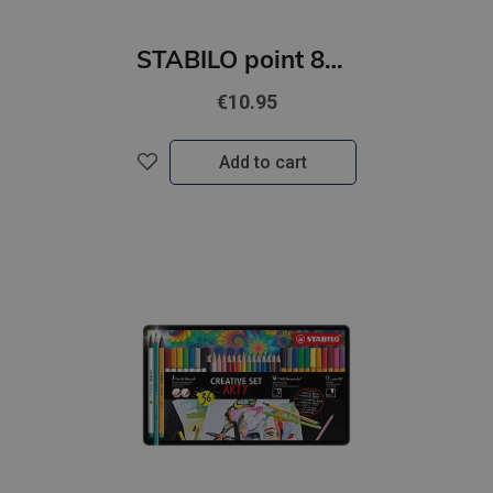
STABILO point 88 10gb kartona paciņā
€10.95
Add to cart