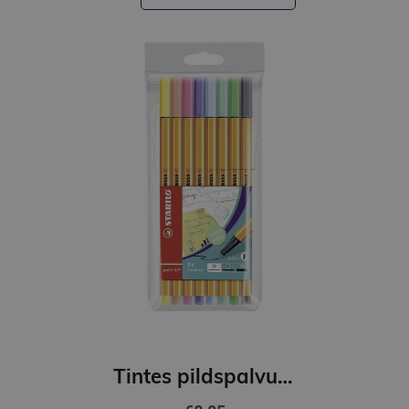
Tintes pildspalvu komplekts STABILO POINT pasteļkrāsas|0.4 mm| 8 krāsas