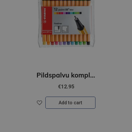
Pildspalvu komplekts STABILO POINT 88|0.4 mm|12 krāsas
€12.95
Add to cart