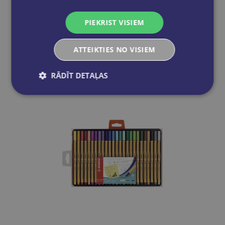
Tintes pildspalvu komplekts STABILO Point 88 ARTY|18 krāsas
PIEKRIST VISIEM
€22.95
ATTEIKTIES NO VISIEM
Add to cart
RĀDĪT DETAĻAS