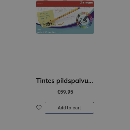
Tintes pildspalvu komplekts STABILO POINT88|iepakojumā 50 krāsas
€59.95
Add to cart