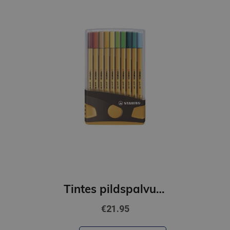
Tintes pildspalvu komplekts STABILO Point 88 Color Parade|20 krāsas
€21.95