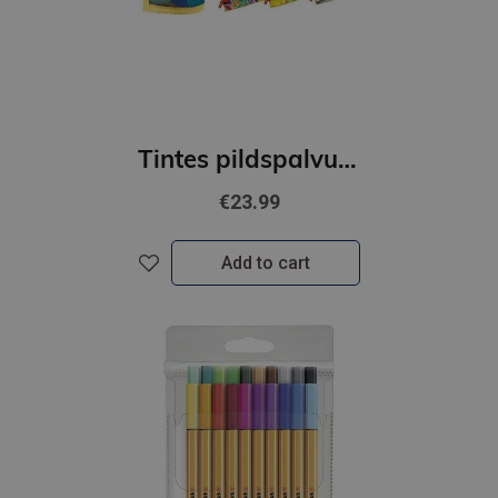
Tintes pildspalvu komplekts STABILO POINT88 ar penāli |25 krāsas
€23.99
Add to cart