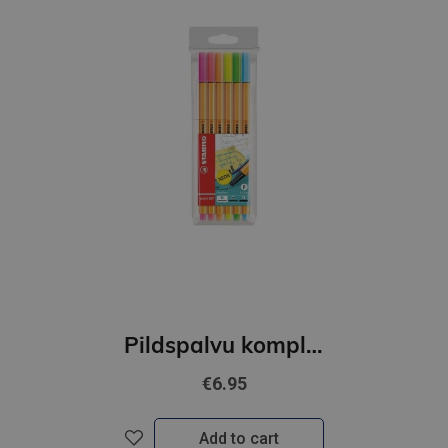
Pildspalvu komplekts STABILO POINT NEON |0.4 mm| 6 krāsas
€6.95
Add to cart