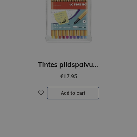
Tintes pildspalvu komplekts STABILO Point 88 |20 krāsas
€17.95
Add to cart