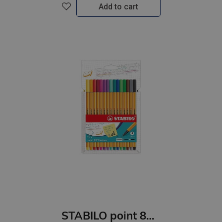
Add to cart
STABILO point 88 15gb kartona paciņā