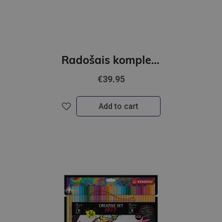
Radošais komplekts STABILO Creative Set ARTY| 36 piederumi
€39.95
Add to cart