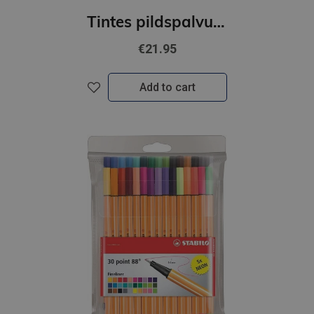
Tintes pildspalvu komplekts STABILO Point 88 Color Parade|20 krāsas
€21.95
Add to cart