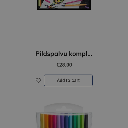
Pildspalvu komplekts STABILO Pen 68 & Point 88 ARTY | 36 krāsas
€28.00
Add to cart