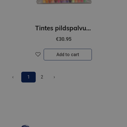
Tintes pildspalvu komplekts STABILO POINT88|iepakojumā 30 krāsas
€30.95
Add to cart
‹
1
2
›