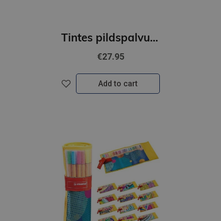
Tintes pildspalvu komplekts STABILO Point 88 |25 krāsas
€27.95
Add to cart