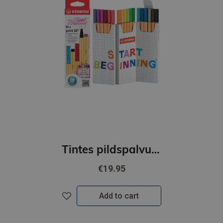
Tintes pildspalvu komplekts STABILO Point 88 |18 krāsas Zig-Zag
€19.95
Add to cart