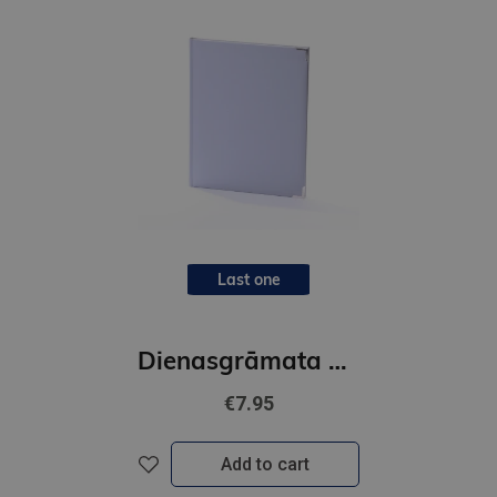
Last one
Dienasgrāmata ADVOKATE balacron pelēks
€7.95
Add to cart