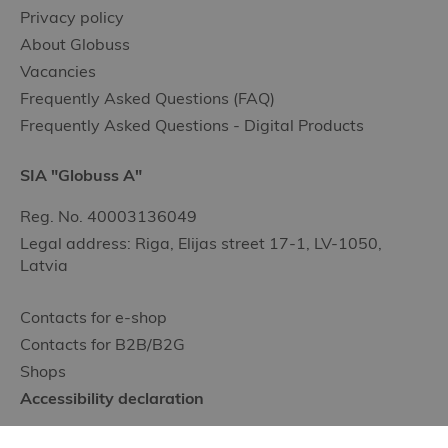
Privacy policy
About Globuss
Vacancies
Frequently Asked Questions (FAQ)
Frequently Asked Questions - Digital Products
SIA "Globuss A"
Reg. No. 40003136049
Legal address: Riga, Elijas street 17-1, LV-1050,
Latvia
Contacts for e-shop
Contacts for B2B/B2G
Shops
Accessibility declaration