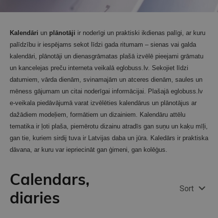
Kalendāri
un
plānotāji
ir noderīgi un praktiski ikdienas palīgi, ar kuru
palīdzību ir iespējams sekot līdzi gada ritumam – sienas vai galda
kalendāri, plānotāji un dienasgrāmatas plašā izvēlē pieejami grāmatu
un kancelejas preču interneta veikalā eglobuss.lv. Sekojiet līdzi
datumiem, vārda dienām, svinamajām un atceres dienām, saules un
mēness gājumam un citai noderīgai informācijai. Plašajā eglobuss.lv
e-veikala piedāvājumā varat izvēlēties kalendārus un plānotājus ar
dažādiem modeļiem, formātiem un dizainiem. Kalendāru attēlu
tematika ir ļoti plaša, piemērotu dizainu atradīs gan suņu un kaķu mīļi,
gan tie, kuriem sirdij tuva ir Latvijas daba un jūra. Kaledārs ir praktiska
dāvana, ar kuru var iepriecināt gan ģimeni, gan kolēģus.
Calendars,
Sort
diaries