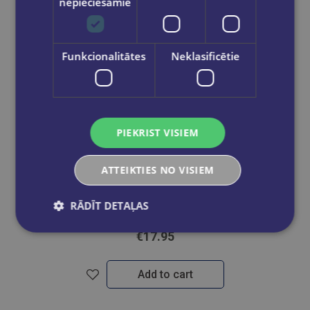
nepieciešamie
Funkcionalitātes
Neklasificētie
PIEKRIST VISIEM
ATTEIKTIES NO VISIEM
RĀDĪT DETAĻAS
Marijas Tūnas biodinamiskais kalendārijs 2025
€17.95
Add to cart