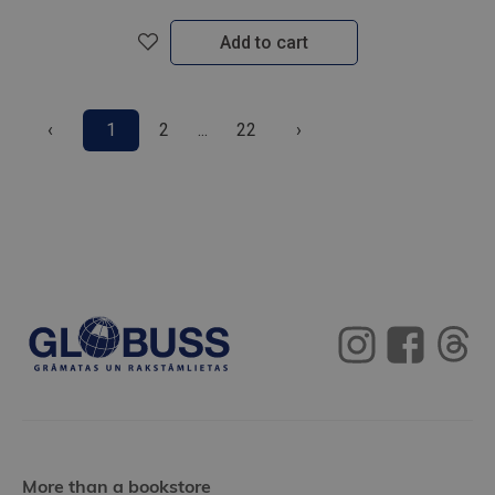
Add to cart
‹
1
2
...
22
›
More than a bookstore