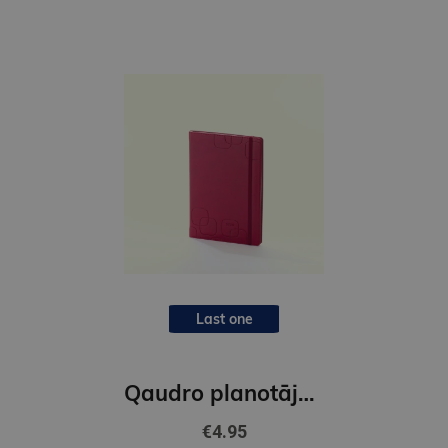
Last one
Qaudro planotājs Soft, bordo
€4.95