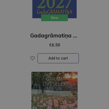
New
Gadagrāmatiņa 2027
€6.50
Add to cart