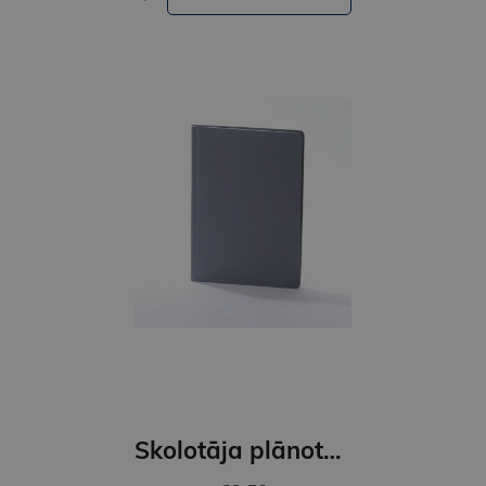
Skolotāja plānotājs 2026/2027 Pieturpunkts ( pelēks)