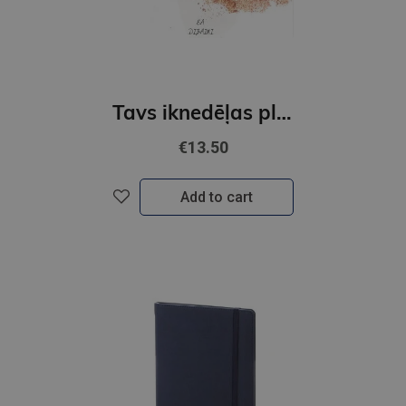
Tavs iknedēļas plānotājs labākai dzīvei
€13.50
Add to cart