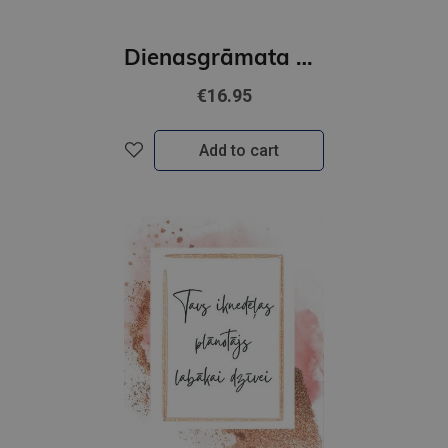
Dienasgrāmata Private balacron
€16.95
Add to cart