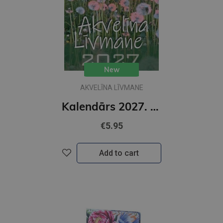
New
AKVELĪNA LĪVMANE
Kalendārs 2027. Miesai, garam, dvēselei
€5.95
Add to cart