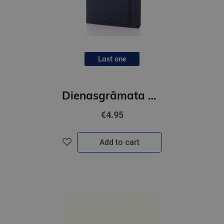
Last one
Dienasgrāmata pRESTIGE SOFT ,MAKSLĪGA
€4.95
Add to cart