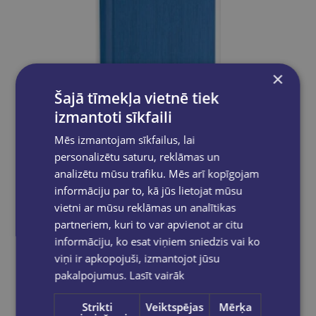
×
Šajā tīmekļa vietnē tiek
izmantoti sīkfaili
Mēs izmantojam sīkfailus, lai
personalizētu saturu, reklāmas un
Skolotāja plānotājs 2026/2027 Pieturpunkts ( Zils)
analizētu mūsu trafiku. Mēs arī kopīgojam
informāciju par to, kā jūs lietojat mūsu
€8.50
vietni ar mūsu reklāmas un analītikas
partneriem, kuri to var apvienot ar citu
Add to cart
informāciju, ko esat viņiem sniedzis vai ko
viņi ir apkopojuši, izmantojot jūsu
pakalpojumus.
Lasīt vairāk
Strikti
Veiktspējas
Mērķa