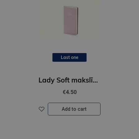
Last one
Lady Soft makslīga āda, rozā
€4.50
Add to cart