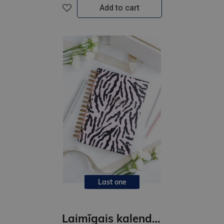
Add to cart
Last one
Laimīgais kalendāra plānotājs 2026 Divi veidi