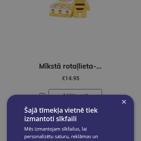
Mīkstā rotaļlieta- Rolife Baby Nanci Fluffy Party, Pārsteiguma figūriņa
€14.95
Add to cart
×
Šajā tīmekļa vietnē tiek
izmantoti sīkfaili
Mēs izmantojam sīkfailus, lai
personalizētu saturu, reklāmas un