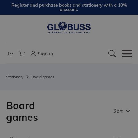
Register and purchase books and stationery with a 10%
discount.
LV
Sign in
Stationery
Board games
Board
Sort
games