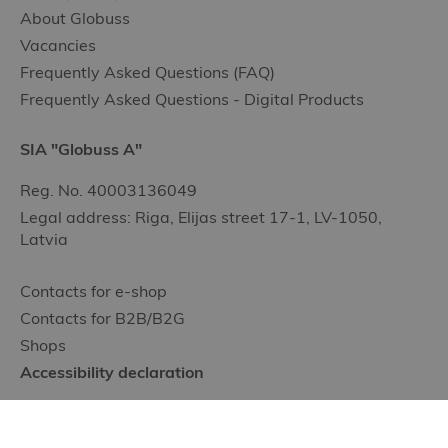
About Globuss
Vacancies
Frequently Asked Questions (FAQ)
Frequently Asked Questions - Digital Products
SIA "Globuss A"
Reg. No. 40003136049
Legal address: Riga, Elijas street 17-1, LV-1050,
Latvia
Contacts for e-shop
Contacts for B2B/B2G
Shops
Accessibility declaration