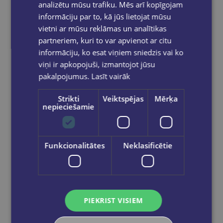
analizētu mūsu trafiku. Mēs arī kopīgojam
informāciju par to, kā jūs lietojat mūsu
vietni ar mūsu reklāmas un analītikas
partneriem, kuri to var apvienot ar citu
informāciju, ko esat viņiem sniedzis vai ko
viņi ir apkopojuši, izmantojot jūsu
pakalpojumus.
Lasīt vairāk
Strikti
Veiktspējas
Mērķa
nepieciešamie
Mīkstā rotaļlieta- Rolife Charline’s Forest Hide & Seek, pārsteiguma piekariņš
Funkcionalitātes
Neklasificētie
€29.95
Add to cart
PIEKRIST VISIEM