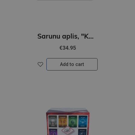
Sarunu aplis, "Kā tev klājas skolā un darbā?"
€34.95
Add to cart