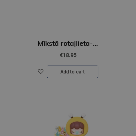
Mīkstā rotaļlieta- Fruit Mood Plush Pendant
€18.95
Add to cart