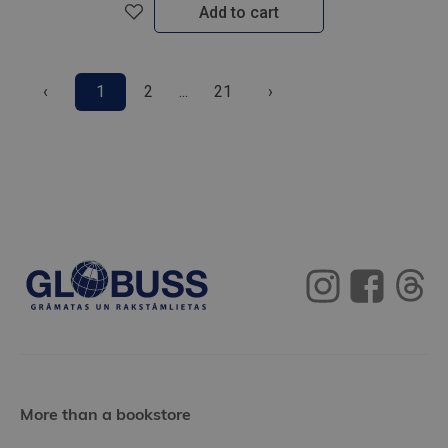
Add to cart
‹
1
2
...
21
›
More than a bookstore