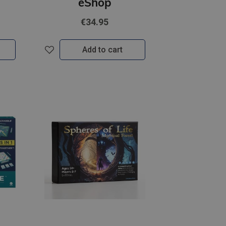
eShop
€34.95
Add to cart