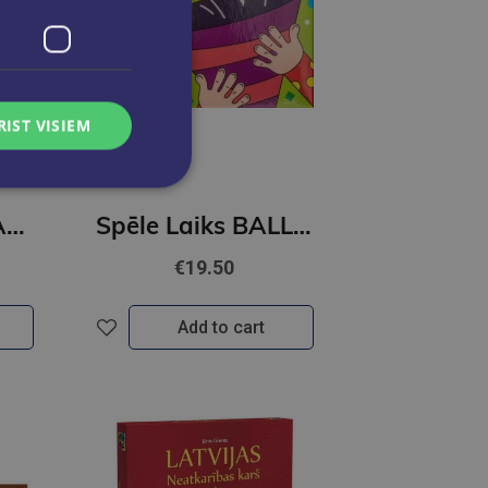
RIST VISIEM
Galda spēle ''DAMBRETE''
Spēle Laiks BALLĪTEI
€19.50
Add to cart