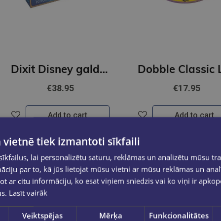
Dixit Disney galda spēle/ET/LT/LV
€38.95
€17.95
Add to cart
Add to cart
 vietnē tiek izmantoti sīkfaili
kfailus, lai personalizētu saturu, reklāmas un analizētu mūsu tra
ciju par to, kā jūs lietojat mūsu vietni ar mūsu reklāmas un anal
ot ar citu informāciju, ko esat viņiem sniedzis vai ko viņi ir apko
us.
Lasīt vairāk
Veiktspējas
Mērķa
Funkcionalitātes