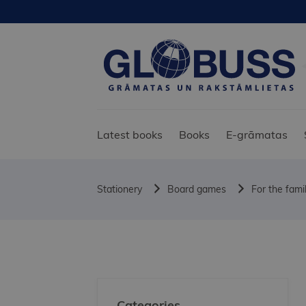
Latest books
Books
E-grāmatas
Stationery
Board games
For the fami
Categories