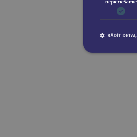
nepieciešamie
RĀDĪT DETAĻ