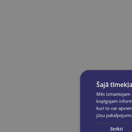
Šajā tīmekļa
Mēs izmantojam sī
kopīgojam informā
kuri to var apvien
jūsu pakalpojum
Strikti