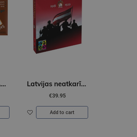
Galda spēle ''ŠAHS''
Latvijas neatkarības karš
€39.95
Add to cart