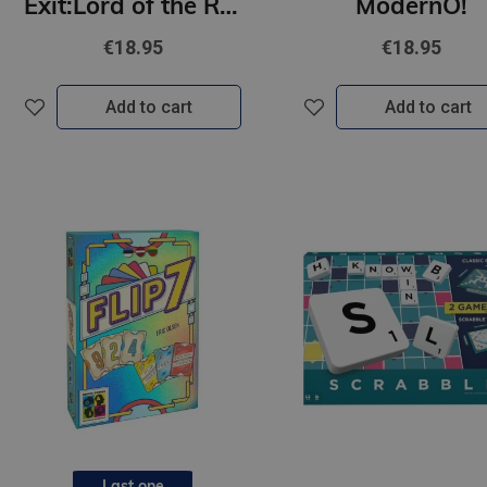
Exit:Lord of the Rings LV
ModernO!
€18.95
€18.95
Add to cart
Add to cart
Last one