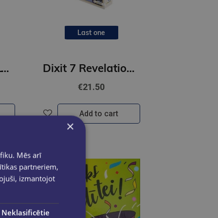
Last one
Dobble Classic LT/LV/EE
Dixit 7 Revelation galda spēle
€21.50
Add to cart
×
fiku. Mēs arī
ītikas partneriem,
pojuši, izmantojot
Neklasificētie