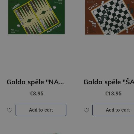
Galda spēle ''NARDI''
€8.95
€13.95
Add to cart
Add to cart