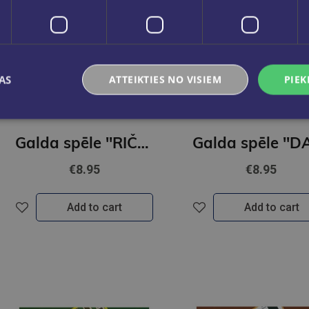
AS
ATTEIKTIES NO VISIEM
PIEK
Galda spēle ''RIČU RAČU''
€8.95
€8.95
Add to cart
Add to cart