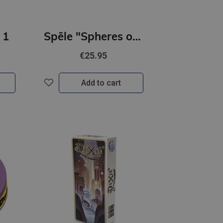
 1
Spēle "Spheres of Life: Mythical Forest" ENG
€25.95
Add to cart