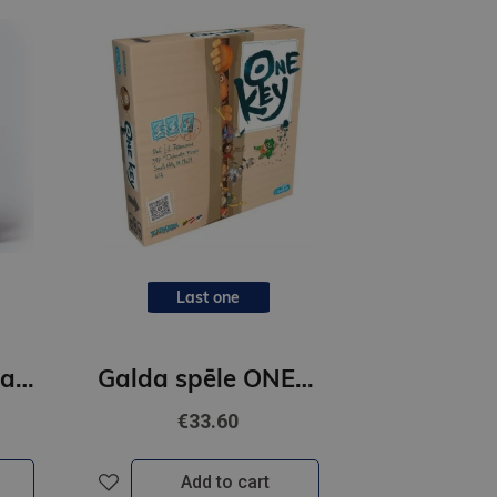
Last one
Dzimšanas dienas spēle JUBILĀRS LV
Galda spēle ONE KEY
€33.60
Add to cart