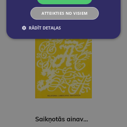
ATTEIKTIES NO VISIEM
RĀDĪT DETAĻAS
Saikņotās ainavas: Navigācija