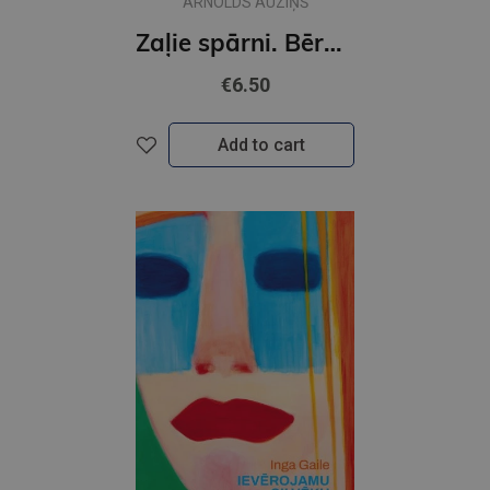
ARNOLDS AUZIŅŠ
Zaļie spārni. Bērnības atmiņu tēlojums
€6.50
Add to cart