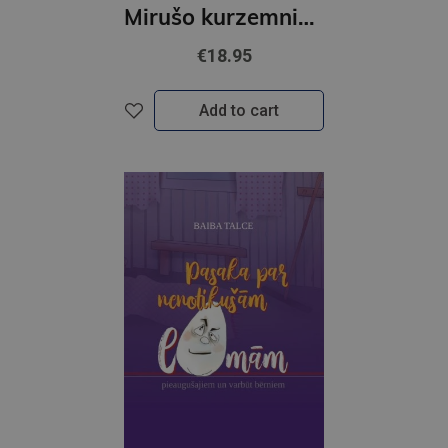
Mirušo kurzemnieku stāsti
€18.95
Add to cart