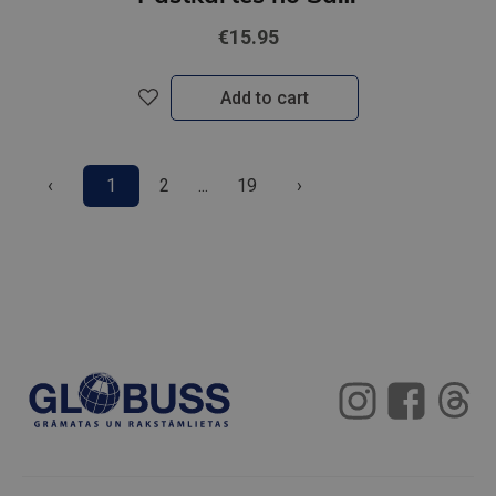
€15.95
Add to cart
‹
1
2
...
19
›