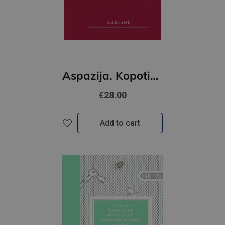
Aspazija. Kopotie raksti 4. sējums
€28.00
Add to cart