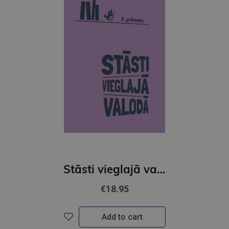
Stāsti vieglajā valodā 3. grāmata
€18.95
Add to cart