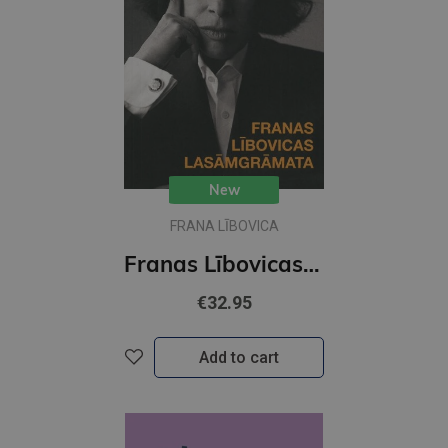
New
FRANA LĪBOVICA
Franas Lībovicas lasāmgrāmata
€32.95
Add to cart