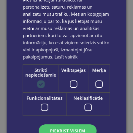
personalizētu saturu, reklāmas un
analizētu mūsu trafiku. Mēs arī kopīgojam
informāciju par to, kā jūs lietojat mūsu
vietni ar mūsu reklāmas un analītikas
partneriem, kuri to var apvienot ar citu
informāciju, ko esat viņiem sniedzis vai ko
viņi ir apkopojuši, izmantojot jūsu
pakalpojumus.
Lasīt vairāk
Strikti
Veiktspējas
Mērķa
nepieciešamie
AIDIS TOMSONS
Funkcionalitātes
Neklasificētie
Ārpus ētera. Žurnālista piezīmes
€13.95
PIEKRIST VISIEM
Add to cart