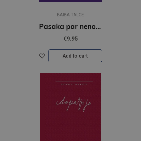
BAIBA TALCE
Pasaka par nenotikušām lomām pieaugušajiem un varbūt bērniem
€9.95
Add to cart