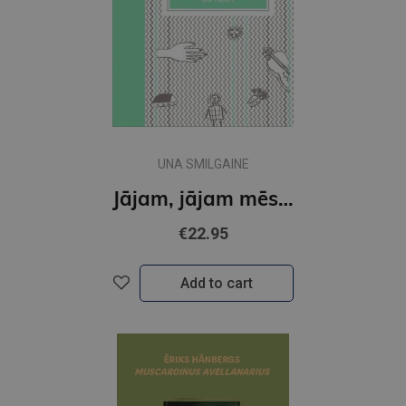
UNA SMILGAINE
Jājam, jājam mēs ar zirgu. Ucināmās dziesmas un panti
€22.95
Add to cart