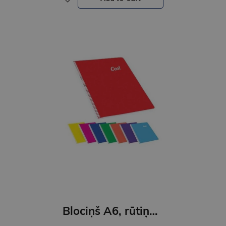
Blociņš A6, rūtiņu 80lpp.spirale,plastikāta vāks/Cool