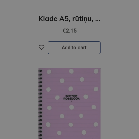
Klade A5, rūtiņu, 80lpp ar spirali/Jungle
€2.15
Add to cart