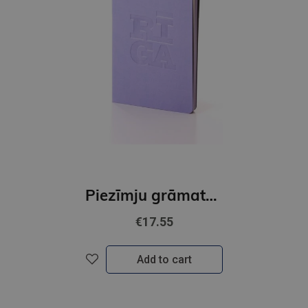
Piezīmju grāmata Riga Original x BALTS, violets
€17.55
Add to cart