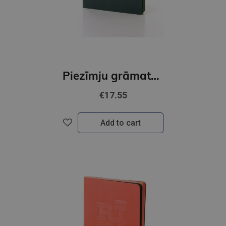
Piezīmju grāmata Riga Original x BALTS, zaļš
€17.55
Add to cart