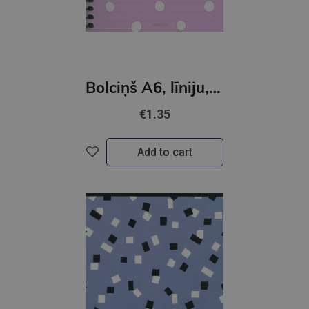
Bolciņš A6, līniju, 80 lp, ar spirāli,vāks ar punktiem
€1.35
Add to cart