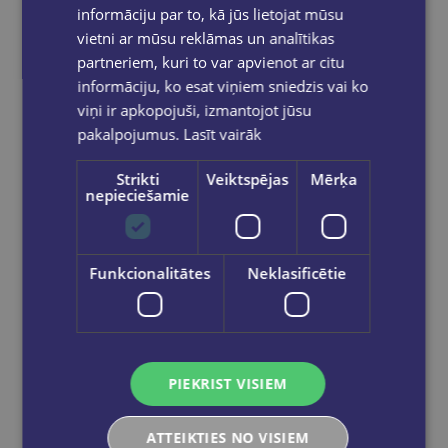
informāciju par to, kā jūs lietojat mūsu
vietni ar mūsu reklāmas un analītikas
partneriem, kuri to var apvienot ar citu
informāciju, ko esat viņiem sniedzis vai ko
viņi ir apkopojuši, izmantojot jūsu
pakalpojumus.
Lasīt vairāk
Strikti
Veiktspējas
Mērķa
nepieciešamie
Klade rūtiņu A5, 96 lapas, Globuss 2024
Funkcionalitātes
Neklasificētie
€1.75
Add to cart
PIEKRIST VISIEM
ATTEIKTIES NO VISIEM