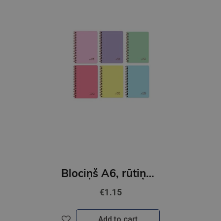
Blociņš A6, rūtiņu 80lpp.spirale,plastikāta vāks/Pastel Show
€1.15
Add to cart