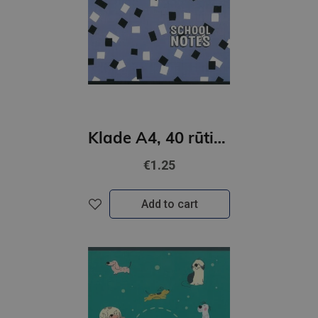
Klade A4, 40 rūtiņu lapas, skavota/Pink-Blue
€1.25
Add to cart