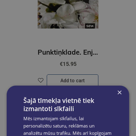
Punktiņklade. Enjoy every phase of the journey
€15.95
Add to cart
×
Šajā tīmekļa vietnē tiek
izmantoti sīkfaili
Mēs izmantojam sīkfailus, lai
personalizētu saturu, reklāmas un
analizētu mūsu trafiku. Mēs arī kopīgojam