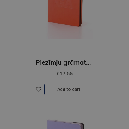
Piezīmju grāmata Riga Original x BALTS,oranžs
€17.55
Add to cart