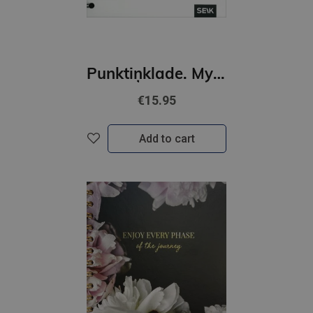
Punktiņklade. My master plan
€15.95
Add to cart