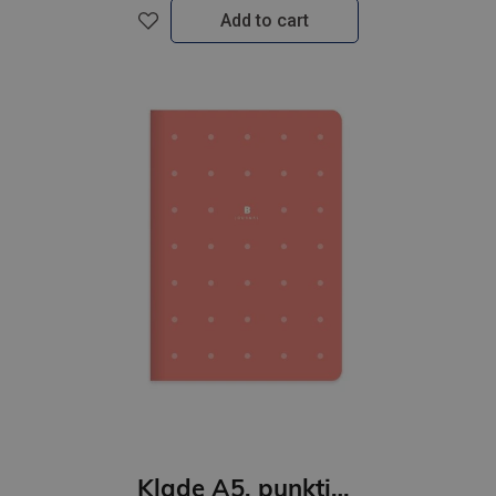
Add to cart
Klade A5, punktiņu, 80lpp, cietajos vākos/ sarkana