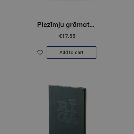
Piezīmju grāmata Riga Original x BALTS, brūns
€17.55
Add to cart