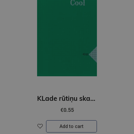
KLade rūtiņu skavota A5,Cool Notebook 40lpp.
€0.55
Add to cart