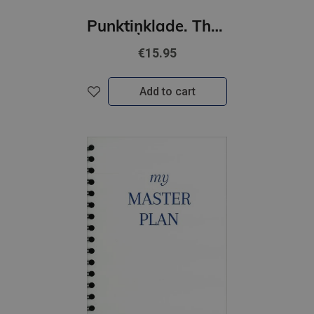
Punktiņklade. That girl planner
€15.95
Add to cart