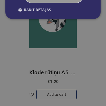
RĀDĪT DETAĻAS
Klade rūtiņu A5, 48 lapas, Globuss 2024
€1.20
Add to cart