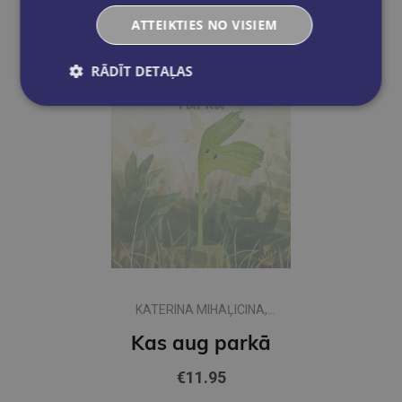
ATTEIKTIES NO VISIEM
RĀDĪT DETAĻAS
KATERINA MIHAĻICINA,
OKSANA BULA
Kas aug parkā
€11.95