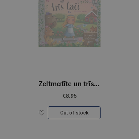
Zeltmatīte un trīs lāči. Ar iznirstošu attēlu katrā lappusē
€8.95
Out of stock