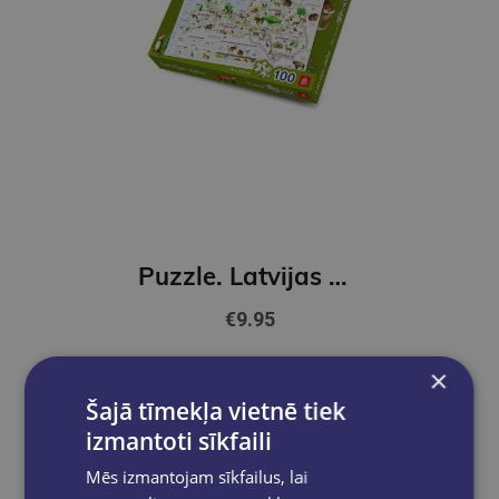
Puzzle. Latvijas daba
€9.95
×
Add to cart
Šajā tīmekļa vietnē tiek
izmantoti sīkfaili
Mēs izmantojam sīkfailus, lai