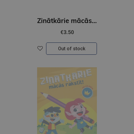
Zinātkārie mācās figūras un krāsas. Ar uzlīmēm
€3.50
Out of stock