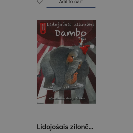
Add to cart
Lidojošais zilonēns Dambo Pasaku klasika