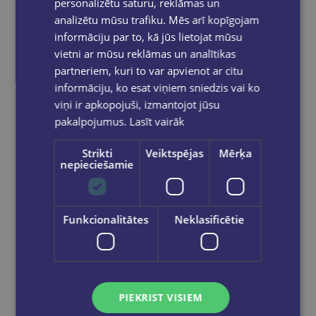
personalizētu saturu, reklāmas un
analizētu mūsu trafiku. Mēs arī kopīgojam
informāciju par to, kā jūs lietojat mūsu
vietni ar mūsu reklāmas un analītikas
partneriem, kuri to var apvienot ar citu
informāciju, ko esat viņiem sniedzis vai ko
viņi ir apkopojuši, izmantojot jūsu
pakalpojumus.
Lasīt vairāk
Strikti
Veiktspējas
Mērķa
nepieciešamie
KATERINA MIHAĻICINA,
OKSANA BULA
Funkcionalitātes
Neklasificētie
Kas aug mežā
€11.95
Out of stock
PIEKRIST VISIEM