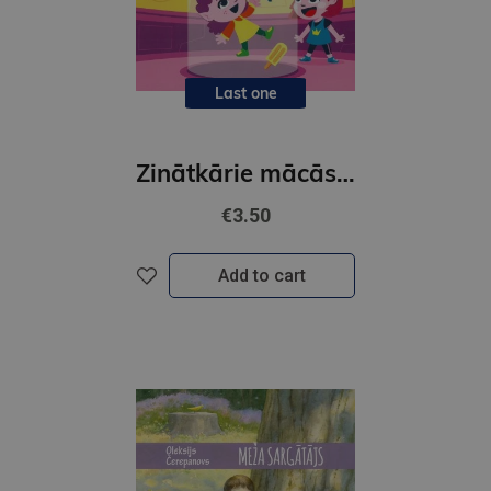
Last one
Zinātkārie mācās vērot un secināt. Ar uzlīmēm
€3.50
Add to cart