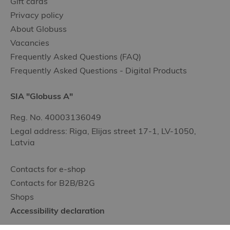
Gift cards
Privacy policy
About Globuss
Vacancies
Frequently Asked Questions (FAQ)
Frequently Asked Questions - Digital Products
SIA "Globuss A"
Reg. No. 40003136049
Legal address: Riga, Elijas street 17-1, LV-1050,
Latvia
Contacts for e-shop
Contacts for B2B/B2G
Shops
Accessibility declaration