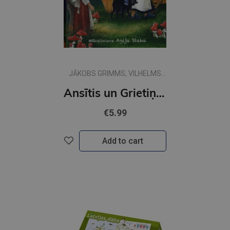
JĀKOBS GRIMMS, VILHELMS
GRIMMS
Ansītis un Grietiņa / Pasaku klasika
€5.99
Add to cart