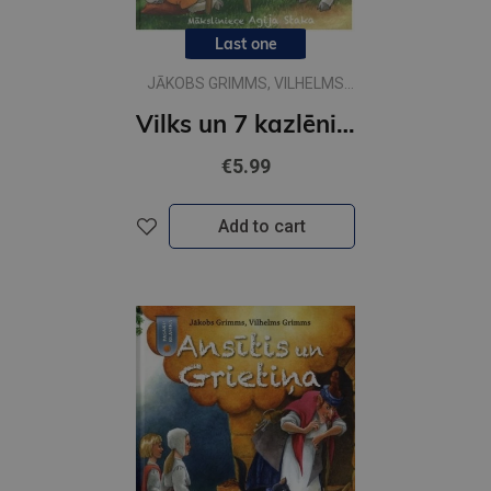
Last one
JĀKOBS GRIMMS, VILHELMS
GRIMMS
Vilks un 7 kazlēni pasaku klasika
€5.99
Add to cart