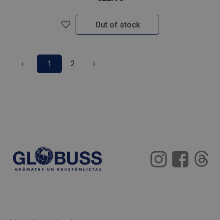
Out of stock
‹
1
2
›