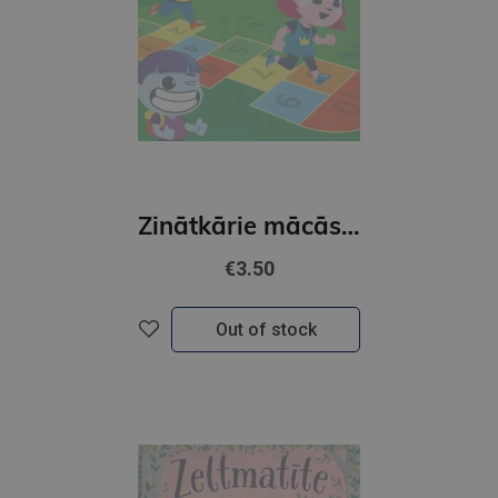
Zinātkārie mācās skaitīt. Ar uzlīmēm
€3.50
Out of stock