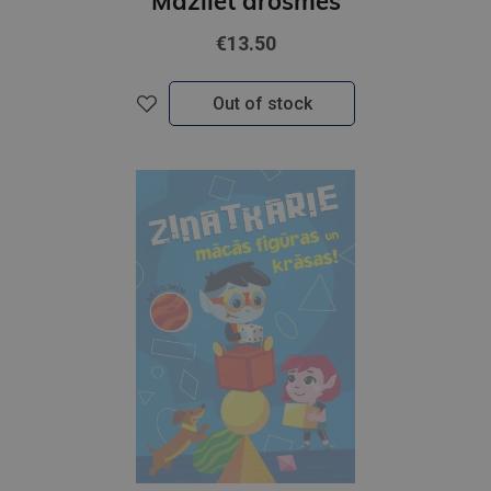
Mazliet drosmes
€13.50
Out of stock