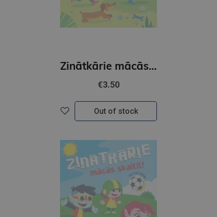
Zinātkārie mācās rakstīt. Ar uzlīmēm
€3.50
Out of stock