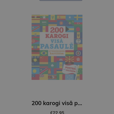
200 karogi visā pasaulē ar izņemamām kartītēm
€22.95