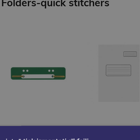
Folders-quick stitchers