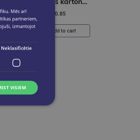
Kartona ātršuvējs A4,balts ABC Jums
Ātršuvējs kartona A4 | Krāsains
fiku. Mēs arī
€0.85
ītikas partneriem,
pojuši, izmantojot
Add to cart
Neklasificētie
RIST VISIEM