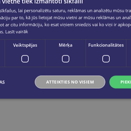
 vietnē tiek izmantoti sīkfaili
Ātršuvēju mehānismi zaļi 25 gb
kfailus, lai personalizētu saturu, reklāmas un analizētu mūsu tra
€1.95
€0.80
ciju par to, kā jūs lietojat mūsu vietni ar mūsu reklāmas un anal
ot ar citu informāciju, ko esat viņiem sniedzis vai ko viņi ir apko
Add to cart
Add to cart
us.
Lasīt vairāk
Veiktspējas
Mērķa
Funkcionalitātes
AS
ATTEIKTIES NO VISIEM
PIEK