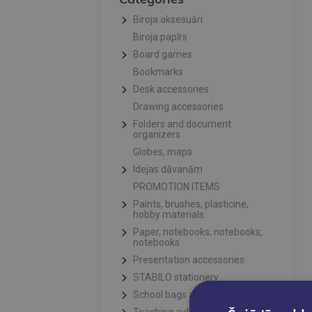
Biroja aksesuāri
Biroja papīrs
Board games
Bookmarks
Desk accessories
Drawing accessories
Folders and document
organizers
Globes, maps
Idejas dāvanām
PROMOTION ITEMS
Paints, brushes, plasticine,
hobby materials
Paper, notebooks, notebooks,
notebooks
Presentation accessories
STABILO stationery
School bags and pencil cases