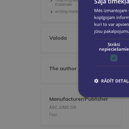
Šajā tīmekļa
Teaching aids, Creative
materials
Mēs izmantojam sī
writing materials
kopīgojam informā
kuri to var apvien
jūsu pakalpojum
Valoda
Strikti
nepieciešamie
The author
RĀDĪT DETAĻ
Manufacturer/Publisher
ABC JUMS SIA
Fopi