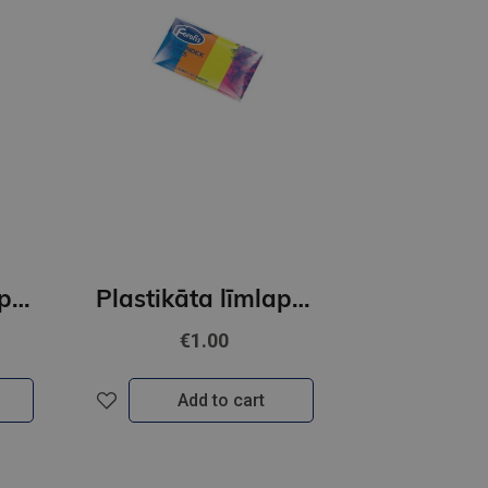
Plastikāta līmlapiņas-indeksi FOROFIS 5 neona krāsas x 25lp. 45x12mm
Plastikāta līmlapiņas-indeksi FOROFIS 4neona kr.*40lp 20*50mm
€1.00
Add to cart