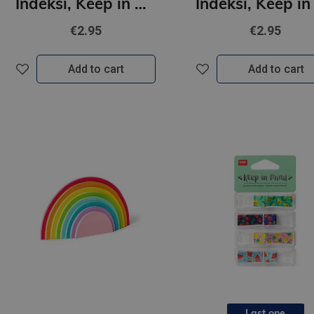
Indeksi, Keep in mind- Kaķēni
€2.95
€2.95
Add to cart
Add to cart
Last one