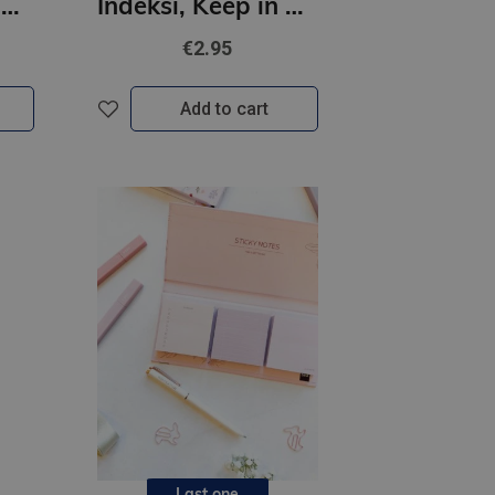
Indeksi, Keep in mind- Vienradži
Indeksi, Keep in mind- Dzīvnieki
€2.95
Add to cart
Last one