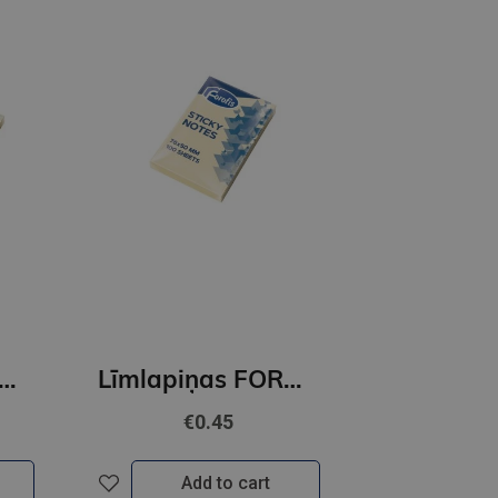
iņas FOROFIS 76*76mm 100lp.(pastel dzeltenas)
Līmlapiņas FOROFIS 51x76mm 100lp. (pastel dzeltenas)
€0.45
Add to cart