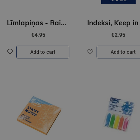
Līmlapiņas - Rainbow
€4.95
€2.95
Add to cart
Add to cart