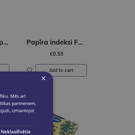
Plastikāta līmlapiņas-indeksi FOROFIS 5neona krāsas x20lp. 44*12mm
Papīra indeksi FOROFIS 4 neona krāsas x 40lpp. 20*50mm
€0.55
Add to cart
×
fiku. Mēs arī
ītikas partneriem,
pojuši, izmantojot
Neklasificētie