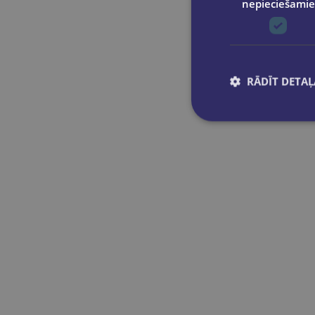
nepieciešamie
RĀDĪT DETAĻ