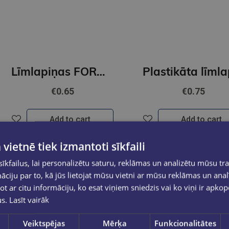
Līmlapiņas FOROFIS 76X76 80lp./neona,oranža
€0.65
€0.75
Add to cart
Add to cart
 vietnē tiek izmantoti sīkfaili
kfailus, lai personalizētu saturu, reklāmas un analizētu mūsu tra
ciju par to, kā jūs lietojat mūsu vietni ar mūsu reklāmas un anal
ot ar citu informāciju, ko esat viņiem sniedzis vai ko viņi ir apko
us.
Lasīt vairāk
Veiktspējas
Mērķa
Funkcionalitātes