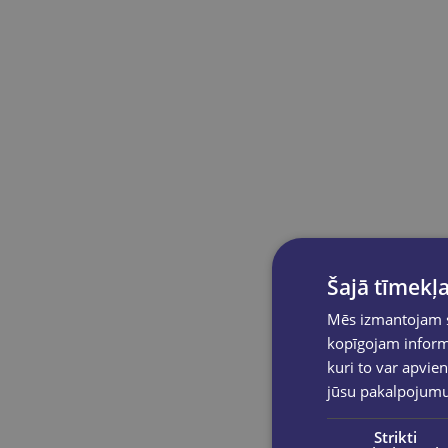
Šajā tīmekļa
Mēs izmantojam sī
kopīgojam informā
kuri to var apvien
jūsu pakalpojum
Strikti