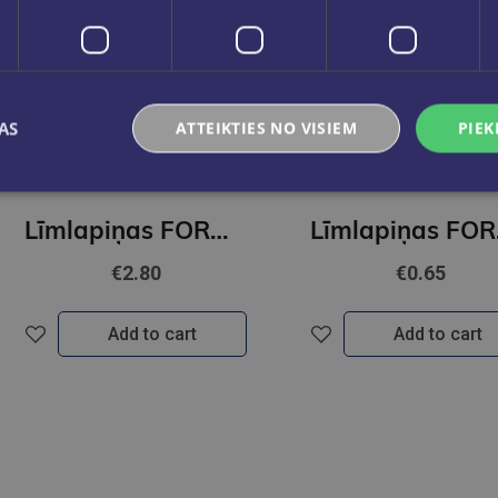
AS
ATTEIKTIES NO VISIEM
PIEK
Līmlapiņas FOROFIS 76x76mm 320lp. (4 neona krāsas)
Līmla
€2.80
€0.65
Add to cart
Add to cart