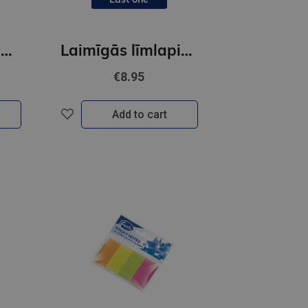
Indeksi, Keep in mind- Augļi
Laimīgās līmlapiņas SEIK
€8.95
Add to cart