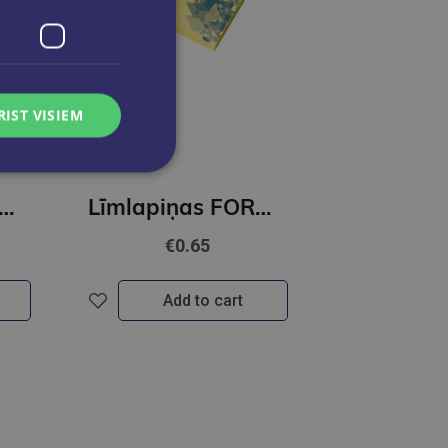
RIST VISIEM
piņas FOROFIS 76*76mm,80lp (neona rozā kr)
Līmlapiņas FOROFIS 76*76mm(neona krāsa, dzeltena)
€0.65
Add to cart