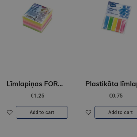
Līmlapiņas FOROFIS 51x51mm 300lp. (5 neona krāsas)
€1.25
€0.75
Add to cart
Add to cart