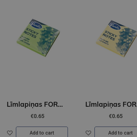
Līmlapiņas FOROFIS 76*76 80lp (neona zaļas)
Līmlap
€0.65
€0.65
Add to cart
Add to cart