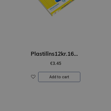
Plastilīns12kr.16gr.GAMMA'UA
€3.45
Add to cart