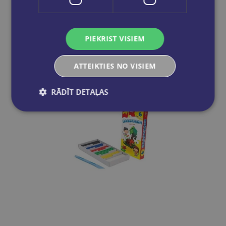
€1.50
Add to cart
PIEKRIST VISIEM
ATTEIKTIES NO VISIEM
RĀDĪT DETAĻAS