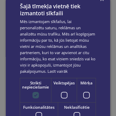
Šajā tīmekļa vietnē tiek
izmantoti sīkfaili
Mēs izmantojam sīkfailus, lai
personalizētu saturu, reklāmas un
analizētu mūsu trafiku. Mēs arī kopīgojam
informāciju par to, kā jūs lietojat mūsu
vietni ar mūsu reklāmas un analītikas
partneriem, kuri to var apvienot ar citu
informāciju, ko esat viņiem sniedzis vai ko
viņi ir apkopojuši, izmantojot jūsu
pakalpojumus.
Lasīt vairāk
Strikti
Veiktspējas
Mērķa
nepieciešamie
Funkcionalitātes
Neklasificētie
Plastilīns TOY COLOR 6 krāsas