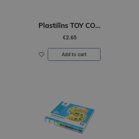
Plastilīns TOY COLOR 12 krāsas, new
€2.65
Add to cart