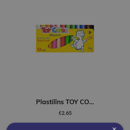
Plastilīns TOY COLOR 12 krāsas
€2.65
×
Add to cart