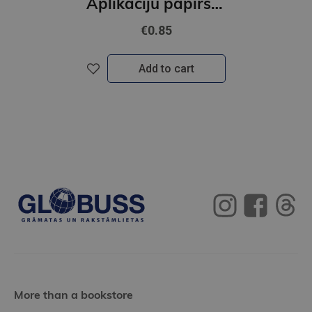
Aplikāciju papīrs, divpusīgs, A4, 8 krāsas
€0.85
Add to cart
More than a bookstore