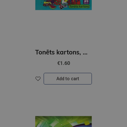
Tonēts kartons, A4, divpusējs, 8 krāsas
€1.60
Add to cart