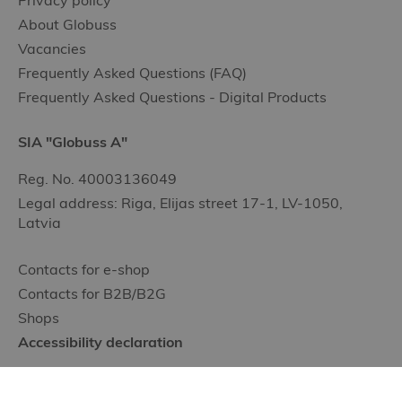
Privacy policy
About Globuss
Vacancies
Frequently Asked Questions (FAQ)
Frequently Asked Questions - Digital Products
SIA "Globuss A"
Reg. No. 40003136049
Legal address: Riga, Elijas street 17-1, LV-1050,
Latvia
Contacts for e-shop
Contacts for B2B/B2G
Shops
Accessibility declaration