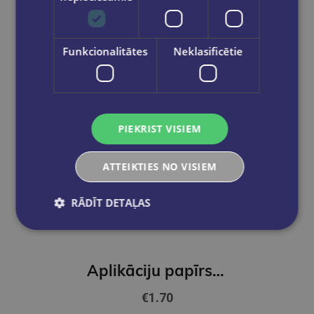
Funkcionalitātes
Neklasificētie
PIEKRIST VISIEM
ATTEIKTIES NO VISIEM
RĀDĪT DETAĻAS
Aplikāciju papīrs, A3, divpusīgs, 8 krāsas
€1.70