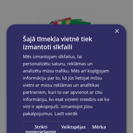
×
Šajā tīmekļa vietnē tiek
izmantoti sīkfaili
Mēs izmantojam sīkfailus, lai
personalizētu saturu, reklāmas un
analizētu mūsu trafiku. Mēs arī kopīgojam
informāciju par to, kā jūs lietojat mūsu
vietni ar mūsu reklāmas un analītikas
partneriem, kuri to var apvienot ar citu
Gofrēts kartons A4,MIX
informāciju, ko esat viņiem sniedzis vai ko
€4.40
viņi ir apkopojuši, izmantojot jūsu
pakalpojumus.
Lasīt vairāk
Add to cart
Strikti
Veiktspējas
Mērķa
nepieciešamie