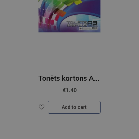
Tonēts kartons A4, 8 krāsas, vienpusējs
€1.40
Add to cart