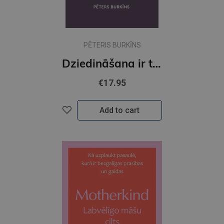
PĒTERIS BURKĪNS
Dziedināšana ir telpa
€17.95
Add to cart