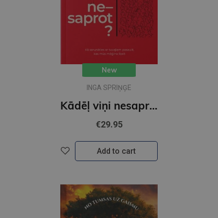
New
INGA SPRIŅĢE
Kādēļ viņi nesaprot?
€29.95
Add to cart