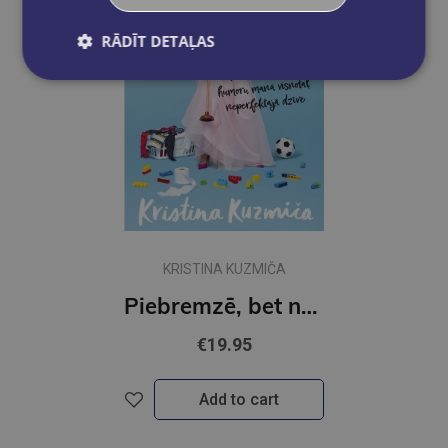
RĀDĪT DETAĻAS
KRISTINA KUZMIČA
Piebremzē, bet neapstājies
€19.95
Add to cart