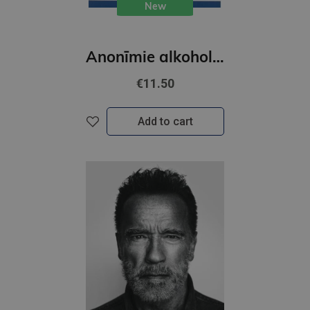
New
Anonīmie alkoholoķi
€11.50
Add to cart