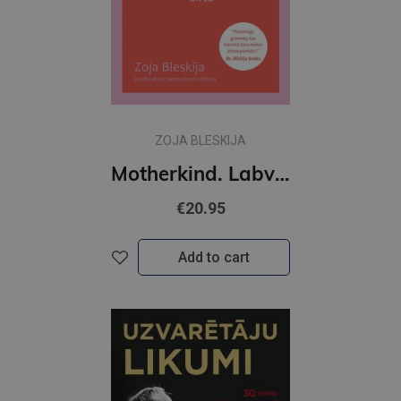
ZOJA BLESKIJA
Motherkind. Labvēlīgo māšu cilts
€20.95
Add to cart