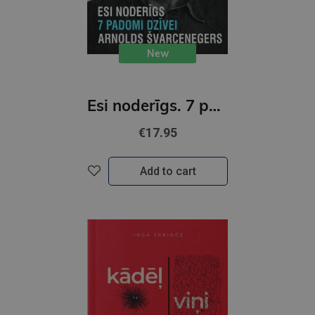
New
Esi noderīgs. 7 padomi dzīvei
€17.95
Add to cart