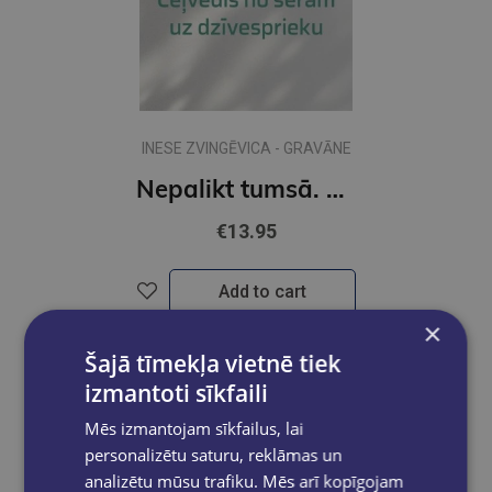
INESE ZVINGĒVICA - GRAVĀNE
Nepalikt tumsā. Ceļvedis no sērām uz dzīvesprieku
€13.95
Add to cart
×
Šajā tīmekļa vietnē tiek
izmantoti sīkfaili
Mēs izmantojam sīkfailus, lai
personalizētu saturu, reklāmas un
analizētu mūsu trafiku. Mēs arī kopīgojam