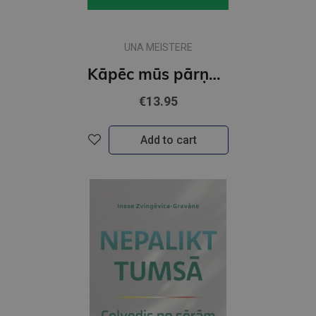
UNA MEISTERE
Kāpēc mūs pārņem riebums?
€13.95
Add to cart