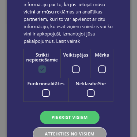
informāciju par to, kā jūs lietojat mūsu
vietni ar mūsu reklāmas un analītikas
partneriem, kuri to var apvienot ar citu
informāciju, ko esat viņiem sniedzis vai ko
viņi ir apkopojuši, izmantojot jūsu
pakalpojumus.
Lasīt vairāk
Strikti
Veiktspējas
Mērķa
nepieciešamie
ROBERTS T. KIJOSAKI
Bagātā tēva bagātais un atjautīgais dēls
Funkcionalitātes
Neklasificētie
€18.95
Add to cart
PIEKRIST VISIEM
ATTEIKTIES NO VISIEM