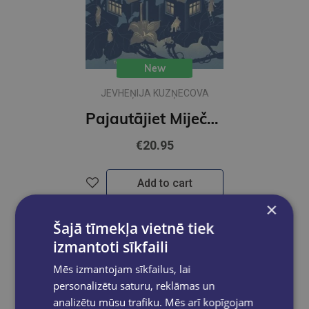
New
JEVHEŅIJA KUZŅECOVA
Pajautājiet Miječkai
€20.95
Add to cart
×
Šajā tīmekļa vietnē tiek
izmantoti sīkfaili
Mēs izmantojam sīkfailus, lai
personalizētu saturu, reklāmas un
analizētu mūsu trafiku. Mēs arī kopīgojam