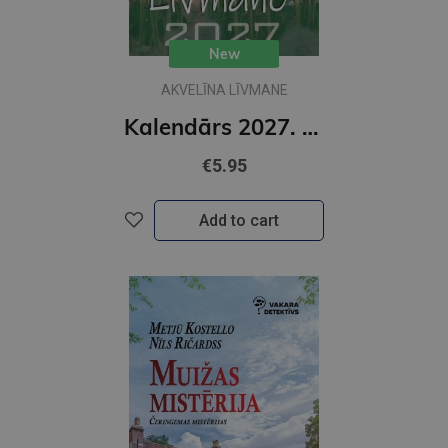
New
AKVELĪNA LĪVMANE
Kalendārs 2027. Miesai, garam, dvēselei
€5.95
Add to cart