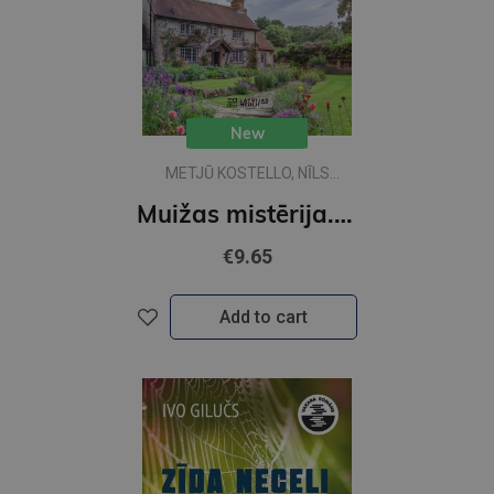
New
METJŪ KOSTELLO, NĪLS
RIČARDSS
Muižas mistērija. Vakara detektīvs
€9.65
Add to cart