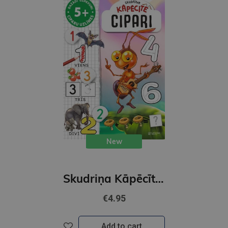
New
Skudriņa Kāpēcīte. Cipari
€4.95
Add to cart