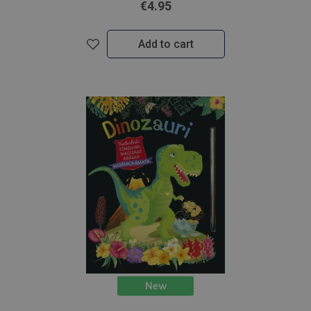
€4.95
Add to cart
New