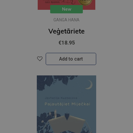
New
GANGA HANA
Veģetāriete
€18.95
Add to cart