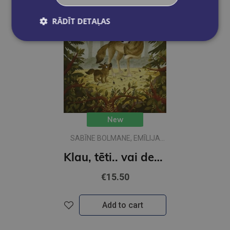
RĀDĪT DETAĻAS
New
SABĪNE BOLMANE, EMĪLIJA
DŽUBAKA
Klau, tēti.. vai desmit ir daudz?
€15.50
Add to cart