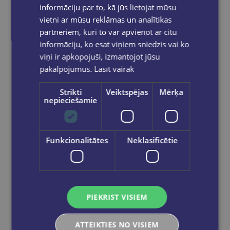
informāciju par to, kā jūs lietojat mūsu
vietni ar mūsu reklāmas un analītikas
partneriem, kuri to var apvienot ar citu
informāciju, ko esat viņiem sniedzis vai ko
viņi ir apkopojuši, izmantojot jūsu
pakalpojumus.
Lasīt vairāk
New
Strikti
Veiktspējas
Mērķa
nepieciešamie
IKARS PIEBALGS
Krāsainā pasaule
Funkcionalitātes
Neklasificētie
€22.50
Add to cart
PIEKRIST VISIEM
ATTEIKTIES NO VISIEM