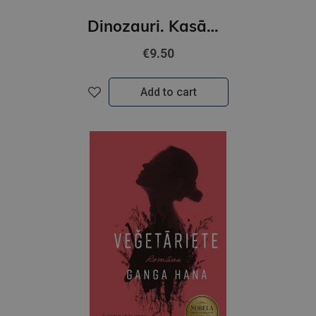
Dinozauri. Kasāmgrāmata
€9.50
Add to cart