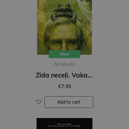
New
IVO GILUČS
Zīda neceļi. Vakara romāns
€7.95
Add to cart