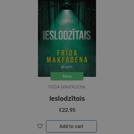
New
FRĪDA MAKFADENA
Ieslodzītais
€22.95
Add to cart