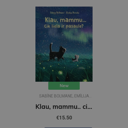
New
SABĪNE BOLMANE, EMĪLIJA
DŽUBAKA
Klau, mammu.. ciik liela ir pasaule?
€15.50