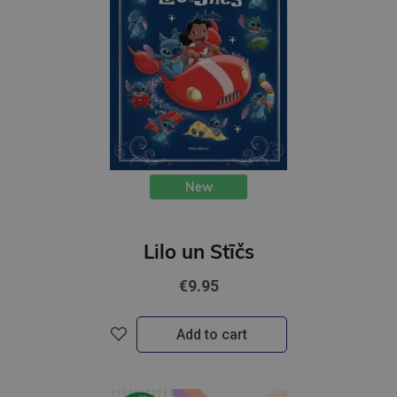
New
Lilo un Stīčs
€9.95
Add to cart