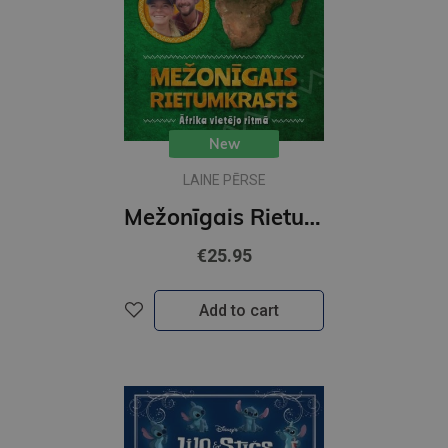
New
LAINE PĒRSE
Mežonīgais Rietumkrasts. Āfrika vietējo ritmā
€25.95
Add to cart