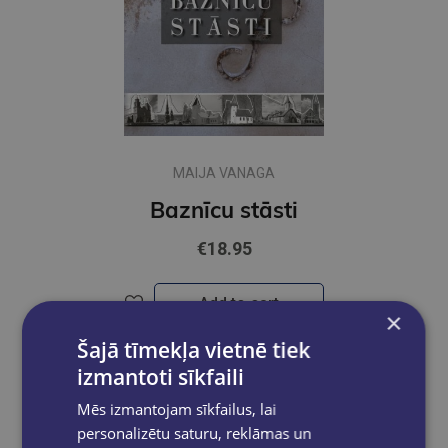
MAIJA VANAGA
Baznīcu stāsti
€18.95
Add to cart
×
Šajā tīmekļa vietnē tiek
izmantoti sīkfaili
Mēs izmantojam sīkfailus, lai
personalizētu saturu, reklāmas un