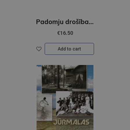
Padomju drošības iestādes okupētajā Latvijā 1940-1991
€16.50
Add to cart