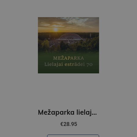
Mežaparka lielajai estrādei 70
€28.95