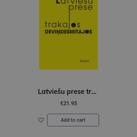
Latviešu prese trakajos deviņdesmitajos
€21.95
Add to cart