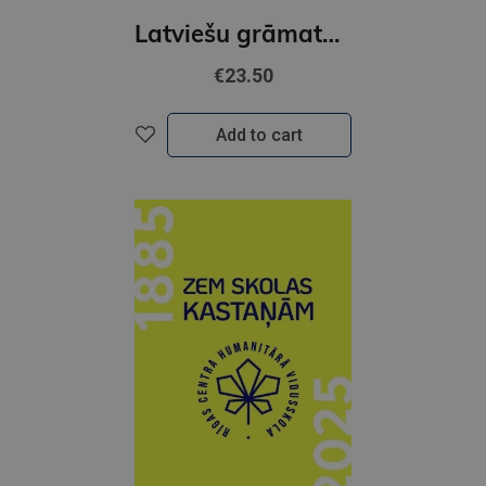
Latviešu grāmatniecības laika skala
€23.50
Add to cart