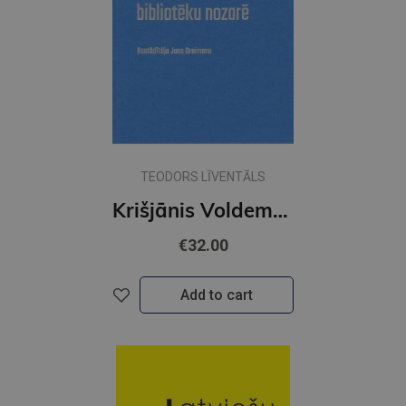
TEODORS LĪVENTĀLS
Krišjānis Voldemārs latviešu bibliotēku nozarē
€32.00
Add to cart