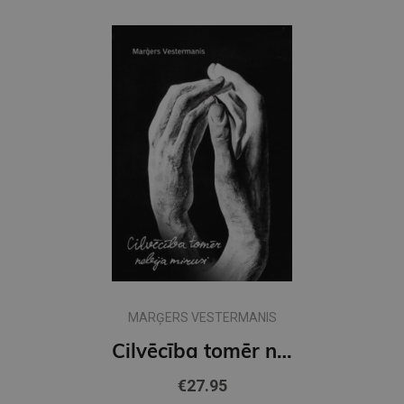
MARĢERS VESTERMANIS
Cilvēcība tomēr nebija mirusi
€27.95