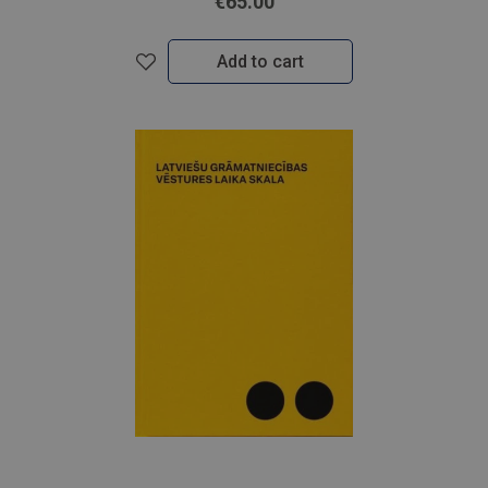
€65.00
Add to cart