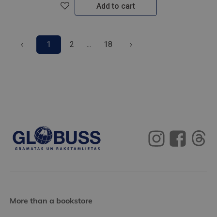
Add to cart
‹
1
2
...
18
›
More than a bookstore