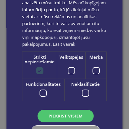
analizētu mūsu trafiku. Mēs arī kopīgojam
informāciju par to, kā jūs lietojat mūsu
vietni ar mūsu reklāmas un analītikas
partneriem, kuri to var apvienot ar citu
informāciju, ko esat viņiem sniedzis vai ko
viņi ir apkopojuši, izmantojot jūsu
pakalpojumus.
Lasīt vairāk
Strikti
Veiktspējas
Mērķa
nepieciešamie
GINTS APALS
Latvija svešā varā. Īsa oupācijas vēsture
Funkcionalitātes
Neklasificētie
€18.95
Add to cart
PIEKRIST VISIEM