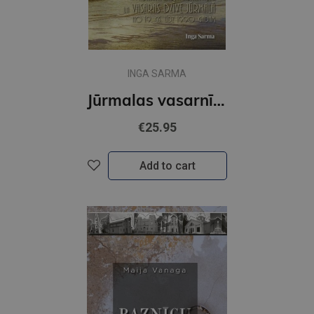
INGA SARMA
Jūrmalas vasarnīcas, vasarnieki un vasaras dzīve Jūrmalā no 19.gs. līdz 1990. gadam
€25.95
Add to cart