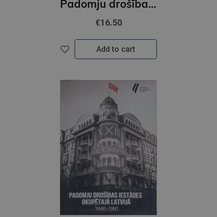
Padomju drošības iestādes okupētajā Latvijā 1940-1991 ( angļu valodā)
€16.50
Add to cart