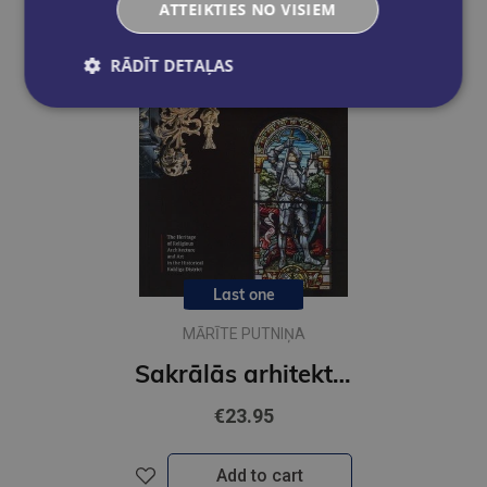
ATTEIKTIES NO VISIEM
RĀDĪT DETAĻAS
Last one
MĀRĪTE PUTNIŅA
Sakrālās arhitektūras un mākslas mantojums vēsturiskajā Kuldīgas rajonā
€23.95
Add to cart