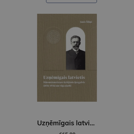
Uzņēmīgais latvietis. Mūrniekmeistars Krišjānis Ķergalvis (1856-1936) un viņa darbi